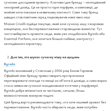
сучасних дослідників аромату. Ключова ідея бренду – несподіваний
сенсорний досвід. Це не просто гарні парфуми, а композиції, де
знайомі ноти показані в незвичному контексті. Саме тому бренд
швидко став помітним серед поціновувачів нової хвилі ніші.
Maison Crivelli підійде покупцю, який хоче сучасну нішу з яскравою
концепцією, але без перевантаження старомодною важкістю. Тут
часто вибирають аромати люди, яким уже сподобалися Byredo або
Essential Parfums, але хочеться більшої глибини, контрасту і
несподіваного характеру.
Для тих, хто шукає сучасну нішу на щодень
Byredo
Byredo заснований у Стокгольмі у 2006 році Беном Горемом.
Офіційний опис бренду прямо говорить про прагнення
перетворювати спогади та емоції на об’єкти й досвіди, а сама марка
стала символом сучасної скандинавської естетики у парфумерії.
Byredo добре впізнається за чистішою, легшою, більш
мінімалістичною манерою подачі.
Цей бренд варто рекомендувати тому, хто хоче нішевий аромат без
перевантаження. Byredo часто обирають люди, яким потрібен