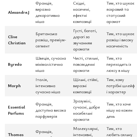
Франція,
Східні,
Тим, хто шукає
виразна
насичені,
яскравий та
Alexandre.J
декоративна
ефектні
статусний
ніша
композиції
аромат
Густі, багаті,
Британська
Тим, хто шукає
Clive
дорогі за
розкіш, преміум-
розкіш і високу
Christian
звучанням
сегмент
насиченість
аромати
Швеція, сучасна
Чисті, стильні,
Тим, хто
Byredo
мінімалістична
повсякденні
переходить із
ніша
аромати
люксу в нішу
Італія,
Щільні, стійкі,
Тим, кому
Morph
інтенсивна
виразні
потрібні шлейф
сучасна ніша
композиції
і характер
Зрозумілі,
Франція,
Тим, хто хоче
Essential
сучасні, добре
доступна висока
нішу на кожен
Parfums
носибельні
парфумерія
день
аромати
Молекулярні,
Тим, хто
Франція,
Thomas
інтенсивні,
любить сильну