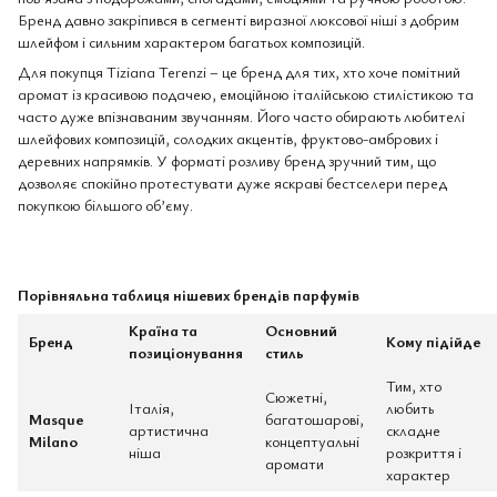
Бренд давно закріпився в сегменті виразної люксової ніші з добрим
шлейфом і сильним характером багатьох композицій.
Для покупця Tiziana Terenzi – це бренд для тих, хто хоче помітний
аромат із красивою подачею, емоційною італійською стилістикою та
часто дуже впізнаваним звучанням. Його часто обирають любителі
шлейфових композицій, солодких акцентів, фруктово-амбрових і
деревних напрямків. У форматі розливу бренд зручний тим, що
дозволяє спокійно протестувати дуже яскраві бестселери перед
покупкою більшого об’єму.
Порівняльна таблиця нішевих брендів парфумів
Країна та
Основний
Бренд
Кому підійде
позиціонування
стиль
Тим, хто
Сюжетні,
Італія,
любить
Masque
багатошарові,
артистична
складне
Milano
концептуальні
ніша
розкриття і
аромати
характер