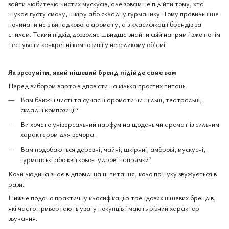
зайти любителю чистих мускусів, але зовсім не підійти тому, хто
шукає густу смолу, шкіру або складну гурманику. Тому правильніше
починати не з випадкового аромату, а з класифікації брендів за
стилем. Такий підхід дозволяє швидше знайти свій напрям і вже потім
тестувати конкретні композиції у невеликому об’ємі.
Як зрозуміти, який нішевий бренд підійде саме вам
Перед вибором варто відповісти на кілька простих питань:
Вам ближчі чисті та сучасні аромати чи щільні, театральні,
складні композиції?
Ви хочете універсальний парфум на щодень чи аромат із сильним
характером для вечора.
Вам подобаються деревні, чайні, шкіряні, амброві, мускусні,
гурманські або квітково-пудрові напрямки?
Коли людина знає відповіді на ці питання, коло пошуку звужується в
рази.
Нижче подано практичну класифікацію трендових нішевих брендів,
які часто привертають увагу покупців і мають різний характер
звучання.