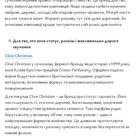
кому замало делікатних композицій. Якщо людина любить насичені
амброві, деревні, солодкі або яскраві унісекс-аромати, Morph часто
влучає точно в запит. Формат розливу тут теж дуже доречний, бо
інтенсивні композиції краще тестувати на собі кілька днів поспіль.
Для тих, хто хоче статус, розкіш і максимально дороге
звучання
Clive Christian
Clive Christian у сучасному форматі бренду веде історію з 1999 року,
коли Клайв Крістіан придбав Crown Perfumery. Офіційна подача
марки будується навколо британської спадщини, рідкісних
матеріалів, інтенсивних формул та максимально розкішного
позиціонування.
Для покупця Clive Christian – це бренд про статус і щільність. Його
часто шукають ті, хто хоче дорогий, багатошаровий, насичений
аромат із відчуттям преміального сегмента. Такі парфуми рідко
беруть всліпу у великому об’ємі, тому саме розлив – один із
найрозумніших форматів знайомства. Це дозволяє протестувати
посадку, насиченість і реальну сумісність зі шкірою без переплати за
повний флакон.