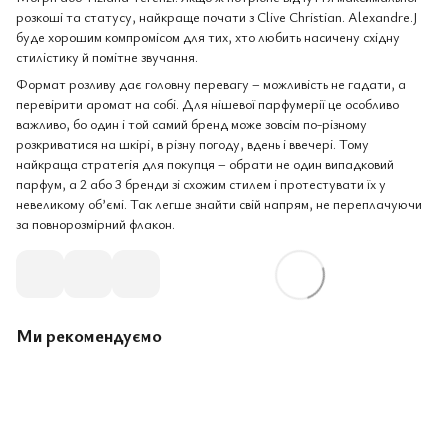
розкоші та статусу, найкраще почати з Clive Christian. Alexandre.J
буде хорошим компромісом для тих, хто любить насичену східну
стилістику й помітне звучання.
Формат розливу дає головну перевагу – можливість не гадати, а
перевірити аромат на собі. Для нішевої парфумерії це особливо
важливо, бо один і той самий бренд може зовсім по-різному
розкриватися на шкірі, в різну погоду, вдень і ввечері. Тому
найкраща стратегія для покупця – обрати не один випадковий
парфум, а 2 або 3 бренди зі схожим стилем і протестувати їх у
невеликому об’ємі. Так легше знайти свій напрям, не переплачуючи
за повнорозмірний флакон.
Ми рекомендуємо