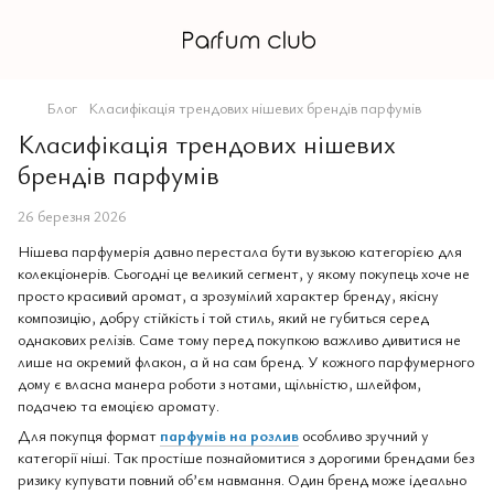
Блог
Класифікація трендових нішевих брендів парфумів
Класифікація трендових нішевих
брендів парфумів
26 березня 2026
Нішева парфумерія давно перестала бути вузькою категорією для
колекціонерів. Сьогодні це великий сегмент, у якому покупець хоче не
просто красивий аромат, а зрозумілий характер бренду, якісну
композицію, добру стійкість і той стиль, який не губиться серед
однакових релізів. Саме тому перед покупкою важливо дивитися не
лише на окремий флакон, а й на сам бренд. У кожного парфумерного
дому є власна манера роботи з нотами, щільністю, шлейфом,
подачею та емоцією аромату.
Для покупця формат
парфумів на розлив
особливо зручний у
категорії ніші. Так простіше познайомитися з дорогими брендами без
ризику купувати повний об’єм навмання. Один бренд може ідеально