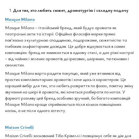
Для тих, хто любить сюжет, драматургію і складну подачу
Masque Milano
Masque Milano – італійський бренд, який будує аромати як
театральні акти та історії. Офіційна філософія марки прямо
пов’язана з культурною спадщиною, подорожами, сюжетністю та
глибоким ольфакторним досвідом. Це добре відчувається в самих
композиціях: бренд не замикається в одному стилі, а дає різні настрої
– від чайних і зелених ароматів до ірисових, шкіряних, тютюнових і
смолистих.
Masque Milano варто радити покупцю, який уже втомився від
простих компліментарних ароматів і хоче щось із характером. Це
хороший вибір для тих, хто любить розкриття по фазах, помітну зміну
звучання на шкірі й аромати, які хочеться розбирати по нотах. У
форматі розливу цей бренд особливо зручний, бо багато композицій
Masque Milano краще сприймаються після кількох повноцінних
носінь, а не після одного затесту.
Maison Crivelli
Maison Crivelli заснований Тібо Крівеллі і позиціонує себе як дім для