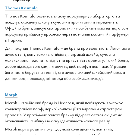
Thomas Kosmala
Thomas Kosmala розвиває власну парфумерну лабораторію та
поєднує класичну школу з сучасним прочитанням інгредієнтів.
Офіційно бренд описує свої аромати як носибельне мистецтво, а сам
парфумер прийшов у професію через навчання класичній парфумерії
в Парижі.
Для покупця Thomas Kosmala – це бренд про ефектність. Його часто
шукають ті, кому важливі стійкість, яскравий шлейф, сучасна
молекулярна подача та відчутна присутність аромату. Такий бренд
добре підходить людям, які хочуть, щоб парфум помічали. У розлив
його часто беруть на тест ті, хто шукає сильний шлейфовий аромат
для вечора, прохолодної погоди або особливих виходів.
Morph
Morph – італійський бренд із Неаполя, який пов’язують із високою
концентрацією парфумерної композиції та виразним характером
ароматів. У профільних описах бренду підкреслюється акцент на
інтенсивність, глибину і власну ідентичність кожного релізу.
Morph варто радити покупцю, який хоче щільний, помітний,
сучасний нішевий аромат із хорошою стійкістю. Це бренд для тих,