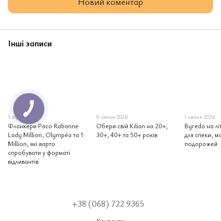
Новий коментар
Інші записи
5 серпня 2026
9 липня 2026
1 липня 2026
Фланкери Paco Rabanne
Обери свій Kilian на 20+,
Byredo на лі
Lady Million, Olympéa та 1
30+, 40+ та 50+ років
для спеки, мо
Million, які варто
подорожей
спробувати у форматі
відливантів
+38 (068) 722 9365
Контакти