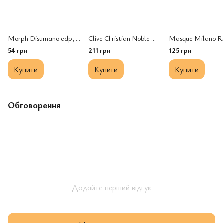
Morph Disumano edp, Італія, 1 мл
Clive Christian Noble VII Cosmos Flower parfum, Великобританія
54 грн
211 грн
125 грн
Купити
Купити
Купити
Обговорення
Додайте перший відгук