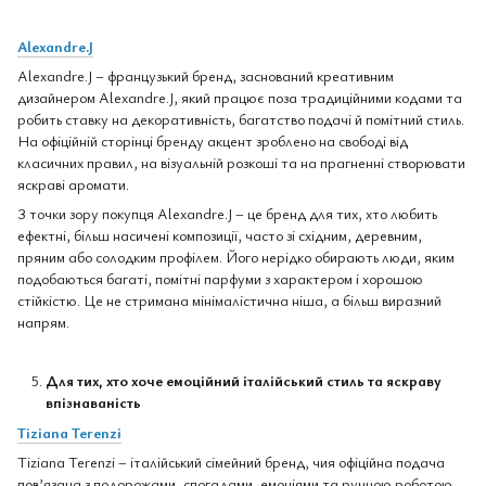
Alexandre.J
Alexandre.J – французький бренд, заснований креативним
дизайнером Alexandre.J, який працює поза традиційними кодами та
робить ставку на декоративність, багатство подачі й помітний стиль.
На офіційній сторінці бренду акцент зроблено на свободі від
класичних правил, на візуальній розкоші та на прагненні створювати
яскраві аромати.
З точки зору покупця Alexandre.J – це бренд для тих, хто любить
ефектні, більш насичені композиції, часто зі східним, деревним,
пряним або солодким профілем. Його нерідко обирають люди, яким
подобаються багаті, помітні парфуми з характером і хорошою
стійкістю. Це не стримана мінімалістична ніша, а більш виразний
напрям.
Для тих, хто хоче емоційний італійський стиль та яскраву
впізнаваність
Tiziana Terenzi
Tiziana Terenzi – італійський сімейний бренд, чия офіційна подача
пов’язана з подорожами, спогадами, емоціями та ручною роботою.