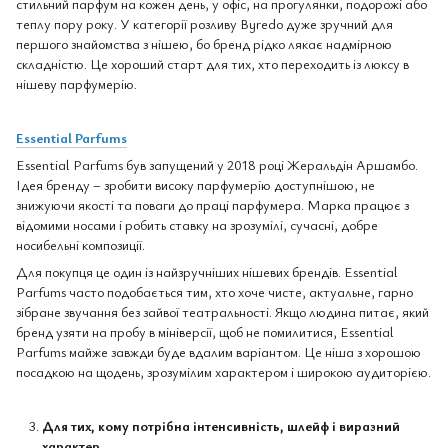
стильний парфум на кожен день, у офіс, на прогулянки, подорожі або
теплу пору року. У категорії розливу Byredo дуже зручний для
першого знайомства з нішею, бо бренд рідко лякає надмірною
складністю. Це хороший старт для тих, хто переходить із люксу в
нішеву парфумерію.
Essential Parfums
Essential Parfums був запущений у 2018 році Жеральдін Аршамбо.
Ідея бренду – зробити високу парфумерію доступнішою, не
знижуючи якості та поваги до праці парфумера. Марка працює з
відомими носами і робить ставку на зрозумілі, сучасні, добре
носибельні композиції.
Для покупця це один із найзручніших нішевих брендів. Essential
Parfums часто подобається тим, хто хоче чисте, актуальне, гарно
зібране звучання без зайвої театральності. Якщо людина питає, який
бренд узяти на пробу в мініверсії, щоб не помилитися, Essential
Parfums майже завжди буде вдалим варіантом. Це ніша з хорошою
посадкою на щодень, зрозумілим характером і широкою аудиторією.
Для тих, кому потрібна інтенсивність, шлейф і виразний
характер