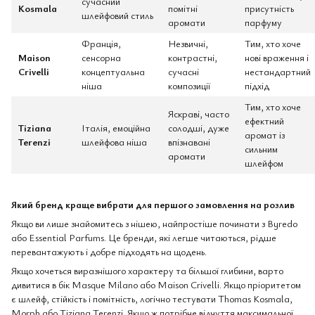
сучасний
Kosmala
помітні
присутність
шлейфовий стиль
аромати
парфуму
Франція,
Незвичні,
Тим, хто хоче
Maison
сенсорна
контрастні,
нові враження і
Crivelli
концептуальна
сучасні
нестандартний
ніша
композиції
підхід
Тим, хто хоче
Яскраві, часто
ефектний
Tiziana
Італія, емоційна
солодші, дуже
аромат із
Terenzi
шлейфова ніша
впізнавані
сильним
аромати
шлейфом
Який бренд краще вибрати для першого замовлення на розлив
Якщо ви лише знайомитесь з нішею, найпростіше починати з Byredo
або Essential Parfums. Це бренди, які легше читаються, рідше
перевантажують і добре підходять на щодень.
Якщо хочеться виразнішого характеру та більшої глибини, варто
дивитися в бік Masque Milano або Maison Crivelli. Якщо пріоритетом
є шлейф, стійкість і помітність, логічно тестувати Thomas Kosmala,
Morph або Tiziana Terenzi. Якщо ж потрібне відчуття максимальної