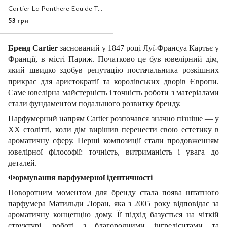
Cartier La Panthere Eau de Toilette, Франція, 1 мл
53 грн
Бренд Cartier
заснований у 1847 році Луї-Франсуа Картьє у
Франції, в місті Париж. Початково це був ювелірний дім,
який швидко здобув репутацію постачальника розкішних
прикрас для аристократії та королівських дворів Європи.
Саме ювелірна майстерність і точність роботи з матеріалами
стали фундаментом подальшого розвитку бренду.
Парфумерний напрям Cartier розпочався значно пізніше — у
ХХ столітті, коли дім вирішив перенести свою естетику в
ароматичну сферу. Перші композиції стали продовженням
ювелірної філософії: точність, витриманість і увага до
деталей.
Формування парфумерної ідентичності
Поворотним моментом для бренду стала поява штатного
парфумера Матильди Лоран, яка з 2005 року відповідає за
ароматичну концепцію дому. Її підхід базується на чіткій
структурі, роботі з благородними інгредієнтами та