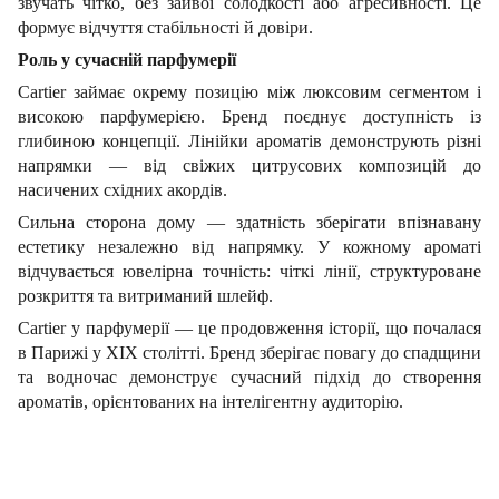
звучать чітко, без зайвої солодкості або агресивності. Це
формує відчуття стабільності й довіри.
Роль у сучасній парфумерії
Cartier займає окрему позицію між люксовим сегментом і
високою парфумерією. Бренд поєднує доступність із
глибиною концепції. Лінійки ароматів демонструють різні
напрямки — від свіжих цитрусових композицій до
насичених східних акордів.
Сильна сторона дому — здатність зберігати впізнавану
естетику незалежно від напрямку. У кожному ароматі
відчувається ювелірна точність: чіткі лінії, структуроване
розкриття та витриманий шлейф.
Cartier у парфумерії — це продовження історії, що почалася
в Парижі у XIX столітті. Бренд зберігає повагу до спадщини
та водночас демонструє сучасний підхід до створення
ароматів, орієнтованих на інтелігентну аудиторію.