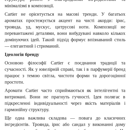
мінімалізмі в композиції.
Cartier не орієнтується на масові тренди. У багатьох
ароматах простежується акцент на чисті акорди: ірис,
троянда, уд, мускус, цитрусові ноти. Композиції не
перевантажені деталями, вони вибудувані навколо кількох
домінуючих ідей. Такий підхід формує впізнаваний стиль
— елегантний і стриманий.
Ідеологія бренду
Основою філософії Cartier є поєднання традиції та
сучасності. Як у ювелірній справі, так і в парфумерії бренд
працює з темою світла, чистоти форми та дорогоцінної
простоти.
Аромати Cartier часто сприймаються як інтелігентні та
витримані. Вони не прагнуть гучності. Ідея полягає в
підкресленні індивідуальності через якість матеріалів і
гармонійну структуру.
Ще одна важлива складова — повага до класичних
інгредієнтів. Троянда, ірис або сандал у виконанні дому