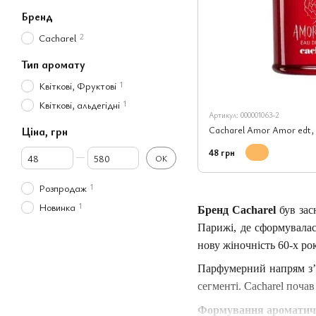
Бренд
2
Cacharel
Тип аромату
1
Квіткові, Фруктові
1
Квіткові, альдегідні
Артикул: 000001063-2
Ціна, грн
Cacharel Amor Amor edt, 
Від Ціна, грн
До Ціна, грн
48 грн
ОК
1
Розпродаж
1
Новинка
Бренд Cacharel
був зас
Парижі, де сформувалас
нову жіночність 60-х рок
Парфумерний напрям з’я
сегменті. Cacharel поч
Формування ароматичн