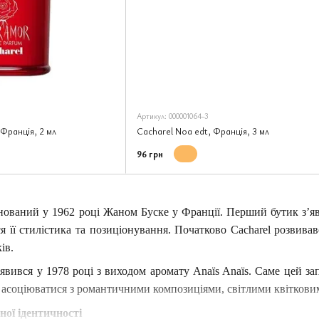
Артикул: 000001064-3
Франція, 2 мл
Cacharel Noa edt, Франція, 3 мл
96 грн
нований у 1962 році Жаном Буске у Франції. Перший бутик з’яв
я її стилістика та позиціонування. Початково Cacharel розвива
ів.
вився у 1978 році з виходом аромату Anaïs Anaïs. Саме цей з
ав асоціюватися з романтичними композиціями, світлими квіткови
ої ідентичності