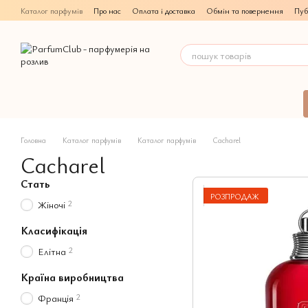
Перейти до основного контенту
Каталог парфумів
Про нас
Оплата і доставка
Обмін та повернення
Пуб
Головна
Каталог парфумів
Каталог парфумів
Cacharel
Cacharel
Стать
РОЗПРОДАЖ
2
Жіночі
Класифікація
2
Елітна
Країна виробництва
2
Франція