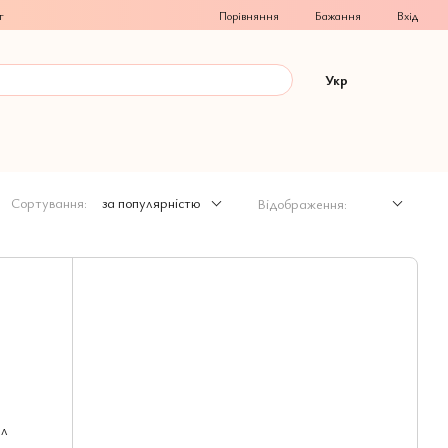
Порівняння
г
Бажання
Вхід
Укр
Сортування:
за популярністю
Відображення: