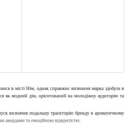
ився в місті Нім, однак справжнє визнання марка здобула в
вся як модний дім, орієнтований на молодіжну аудиторію та
апуск визначив подальшу траєкторію бренду в ароматичному
ми акордами та емоційною відкритістю.