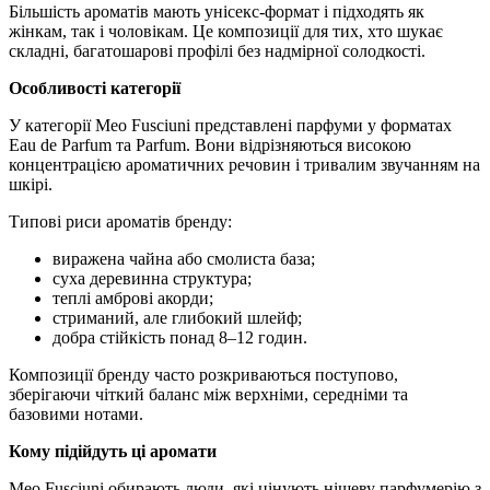
Більшість ароматів мають унісекс-формат і підходять як
жінкам, так і чоловікам. Це композиції для тих, хто шукає
складні, багатошарові профілі без надмірної солодкості.
Особливості категорії
У категорії Meo Fusciuni представлені парфуми у форматах
Eau de Parfum та Parfum. Вони відрізняються високою
концентрацією ароматичних речовин і тривалим звучанням на
шкірі.
Типові риси ароматів бренду:
виражена чайна або смолиста база;
суха деревинна структура;
теплі амброві акорди;
стриманий, але глибокий шлейф;
добра стійкість понад 8–12 годин.
Композиції бренду часто розкриваються поступово,
зберігаючи чіткий баланс між верхніми, середніми та
базовими нотами.
Кому підійдуть ці аромати
Meo Fusciuni обирають люди, які цінують нішеву парфумерію з