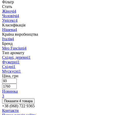
Фільтр
Стать
Жіночі
4
Чоловічі
4
Унісекс
4
Класифікація
Нішева
4
Країна виробництва
Італія
4
Бренд
Meo Fusciuni
4
Тип аромату
Східні, деревні
1
Фужерні
1
Східні
1
Мускусні
1
Ціна, грн
Новинка
3
Показати 4 товара
+38 (068) 722 9365
Контакти