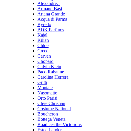
Alexandre.J
Armand Basi
Ariana Grande
Acqua di Parma
Byredo
BDK Parfums
Kajal
Kilian
Chloe
Creed
Carven
Chopard
Calvin Klein
Paco Rabanne
Carolina Herrera
Gritti
Montale
Nasomatto
Orto Parisi
Clive Christian
Costume National
Boucheron
Bottega Veneta
Boadicea the Victorious
Estee Lauder