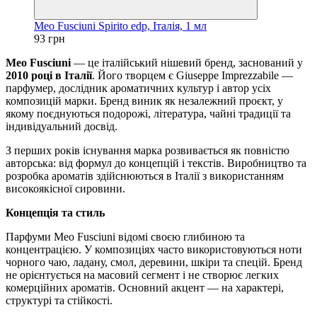
Meo Fusciuni Spirito edp, Італія, 1 мл
93 грн
Meo Fusciuni
— це італійський нішевий бренд, заснований у
2010 році в Італії
. Його творцем є Giuseppe Imprezzabile —
парфумер, дослідник ароматичних культур і автор усіх
композицій марки. Бренд виник як незалежний проєкт, у
якому поєднуються подорожі, література, чайні традиції та
індивідуальний досвід.
З перших років існування марка розвивається як повністю
авторська: від формул до концепцій і текстів. Виробництво та
розробка ароматів здійснюються в Італії з використанням
високоякісної сировини.
Концепція та стиль
Парфуми Meo Fusciuni відомі своєю глибиною та
концентрацією. У композиціях часто використовуються ноти
чорного чаю, ладану, смол, деревини, шкіри та спецій. Бренд
не орієнтується на масовий сегмент і не створює легких
комерційних ароматів. Основний акцент — на характері,
структурі та стійкості.