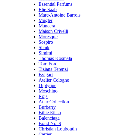
Essential Parfums
Elie Saab
Marc-Antoine Barrois
Mugler
Mancera
Maison Crivelli
Moresque
Sospiro
Shaik
Simimi
Thomas Kosmala
Tom Ford
Tiziana Terenzi
Bvlgari
Atelier Cologne
Diptyque
Moschino
Roja
Attar Collection
Burberry
Billie Eilish
Balenciaga
Bond No. 9
Christian Louboutin
Cartier