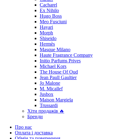
Cacharel
Ex Nihilo
Hugo Boss
Meo Fusciuni
Hayari
Morph
Shiseido
Hermès
Masque Milano
Haute Fragrance Company
Initio Parfums Prives
Michael Kors
The House Of Oud
Jean Paull Gaultier
Jo Malone
M. Micallef
Jusbox
Maison Margiela
Trussardi
Хіти продажів 🔥
Бренди
Про нас
Оплата і доставка
Обмін та повернення