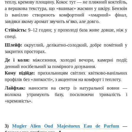
теплу, кремову площину. Кокос тут — не пляжний коктейль,
а вершкова текстура, що «вшиває» жасмин у шкіру. Бензоїн
із ваніллю створюють комфортний «хмарний» фінал,
завдяки якому аромат звучить м’яко, але довго.
Стійкість:
9–12 годин; у прохолоді база живе довше, ніж у
спеці.
Шлейф:
округлий, делікатно-солодкий, добре помітний у
закритих просторах.
Де і коли:
міжсезоння, холодні вечори, камерні події;
денний носібельний за помірного дозування.
Кому підійде:
прихильницям світлих квітково-ванільних
профілів без «липкості», з акцентом на комфорт і теплоту.
Лайфхак:
наносити на светр із натуральної вовни —
волокна утримують базу, посилюючи тривалість і
«кремовість».
3)
Mugler Alien Oud Majestueux Eau de Parfum
—