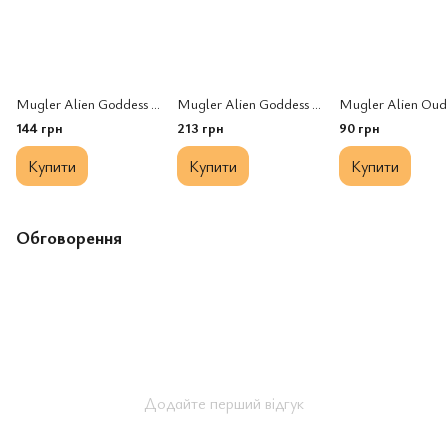
Mugler Alien Goddess Intense edp, Франція
Mugler Alien Goddess Intense edp, Франція
144 грн
213 грн
90 грн
Купити
Купити
Купити
Обговорення
Додайте перший відгук