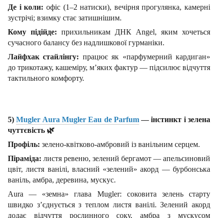
Де і коли:
офіс (1–2 натиски), вечірня прогулянка, камерні
зустрічі; взимку стає затишнішим.
Кому підійде:
прихильникам ДНК Angel, яким хочеться
сучасного балансу без надлишкової гурманіки.
Лайфхак стайлінгу:
працює як «парфумерний кардиган»
до трикотажу, кашеміру, м’яких фактур — підсилює відчуття
тактильного комфорту.
5)
Mugler Aura Mugler Eau de Parfum
— інстинкт і зелена
чуттєвість
🌿
Профіль:
зелено-квітково-амбровий із ванільним серцем.
Піраміда:
листя ревеню, зелений бергамот — апельсиновий
цвіт, листя ванілі, власний «зелений» акорд — бурбонська
ваніль, амбра, деревина, мускус.
Aura — «земна» глава Mugler: соковита зелень старту
швидко з’єднується з теплом листя ванілі. Зелений акорд
додає відчуття рослинного соку, амбра з мускусом