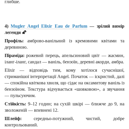
глибше.
4)
Mugler Angel Elixir Eau de Parfum
— зрілий вимір
легенди
🌠
Профіль:
амброво-ванільний із кремовими квітами та
деревиною.
Піраміда:
рожевий перець, апельсиновий цвіт — жасмин,
іланг-іланг, сандал — ваніль, бензоїн, деревні акорди, амбра.
Elixir — відповідь тим, кому хотілося сучаснішої,
стриманішої інтерпретації Angel. Початок — іскристий, далі
— спокійна квіткова хвиля, що сідає на оксамитову ваніль із
бензоїном. Текстура відчувається «шовковою», а звучання
— пульсуючим.
Стійкість:
9–12 годин; на сухій шкірі — ближче до 9, на
зволоженій — впевнені 12.
Шлейф:
середньо-потужний, чистий, добре
контрольований.