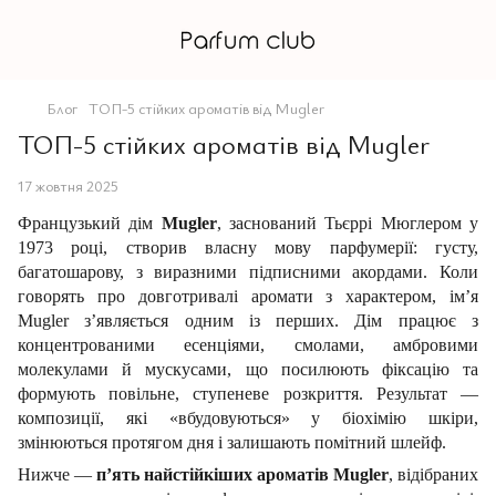
Блог
ТОП-5 стійких ароматів від Mugler
ТОП-5 стійких ароматів від Mugler
17 жовтня 2025
Французький дім
Mugler
, заснований Тьєррі Мюглером у
1973 році, створив власну мову парфумерії: густу,
багатошарову, з виразними підписними акордами. Коли
говорять про довготривалі аромати з характером, ім’я
Mugler з’являється одним із перших. Дім працює з
концентрованими есенціями, смолами, амбровими
молекулами й мускусами, що посилюють фіксацію та
формують повільне, ступеневе розкриття. Результат —
композиції, які «вбудовуються» у біохімію шкіри,
змінюються протягом дня і залишають помітний шлейф.
Нижче —
п’ять найстійкіших ароматів Mugler
, відібраних