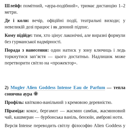
Шлейф:
помітний, «аура-подібний», тримає дистанцію 1–2
метри.
Де і коли:
вечір, офіційні події, театральні виходи; у
невеликій дозі працює і як денний підпис.
Кому підійде:
тим, хто цінує лаконічні, але виразні формули
без гурманської надмірності.
Порада з нанесення:
один натиск у зону ключиць і ледь
торкнутися зап’ястя — цього достатньо. Надлишок може
перетворити світло на «прожектор».
2)
Mugler Alien Goddess Intense Eau de Parfum
— тепла
сонячна аура
🌞
Профіль:
квітково-ванільний з кремовою деревністю.
Піраміда:
кокос, бергамот — жасмин самбак, жасминовий
чай, кашмеран — бурбонська ваніль, бензоїн, амброві ноти.
Версія Intense переводить світлу філософію Alien Goddess у