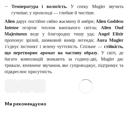
Температура і вологість.
У спеку Mugler звучить
гучніше; у прохолоді — глибше й чистіше.
Alien
дарує постійне сяйво жасмину й амбри;
Alien Goddess
Intense
огортає теплом ванільного світла;
Alien Oud
Majestueux
веде у благородну тишу уда;
Angel Elixir
пропонує зрілий, шовковий вимір легенди;
Aura Mugler
з’єднує інстинкт і зелену чуттєвість. Спільне —
стійкість,
що перетворює аромат на частину образу
. У світі, де
багато композицій зникають за годину-дві, Mugler дає
тривале, впевнене звучання, яке супроводжує, підтримує та
підкреслює присутність.
Ми рекомендуємо