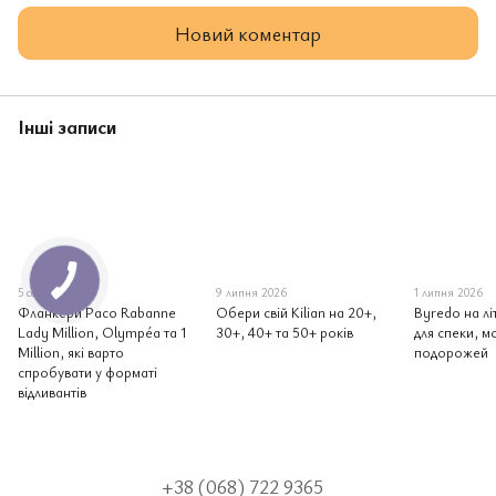
Новий коментар
Інші записи
5 серпня 2026
9 липня 2026
1 липня 2026
Фланкери Paco Rabanne
Обери свій Kilian на 20+,
Byredo на лі
Lady Million, Olympéa та 1
30+, 40+ та 50+ років
для спеки, мо
Million, які варто
подорожей
спробувати у форматі
відливантів
+38 (068) 722 9365