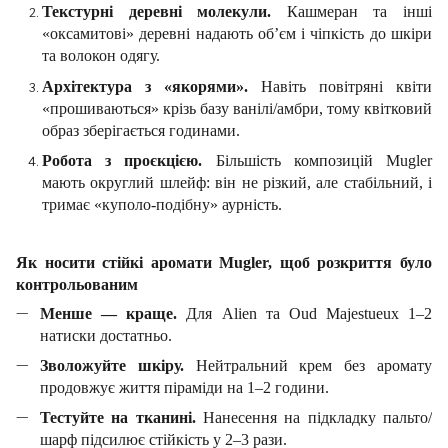
Текстурні деревні молекули.
Кашмеран та інші
«оксамитові» деревні надають об’єм і чіпкість до шкіри
та волокон одягу.
Архітектура з «якорями».
Навіть повітряні квіти
«прошиваються» крізь базу ванілі/амбри, тому квітковий
образ зберігається годинами.
Робота з проєкцією.
Більшість композицій Mugler
мають округлий шлейф: він не різкий, але стабільний, і
тримає «куполо-подібну» аурність.
Як носити стійкі аромати Mugler, щоб розкриття було
контрольованим
Менше — краще.
Для Alien та Oud Majestueux 1–2
натиски достатньо.
Зволожуйте шкіру.
Нейтральний крем без аромату
продовжує життя піраміди на 1–2 години.
Тестуйте на тканині.
Нанесення на підкладку пальто/
шарф підсилює стійкість у 2–3 рази.