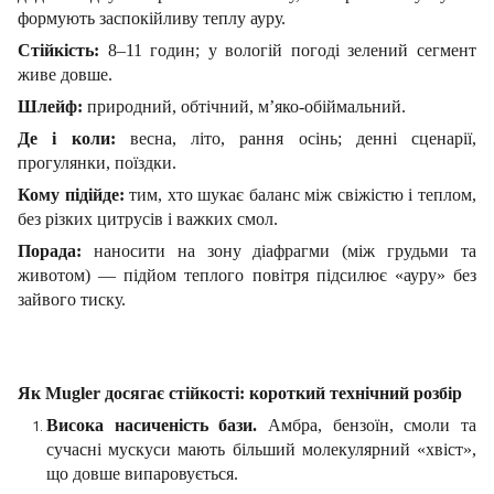
формують заспокійливу теплу ауру.
Стійкість:
8–11 годин; у вологій погоді зелений сегмент
живе довше.
Шлейф:
природний, обтічний, м’яко-обіймальний.
Де і коли:
весна, літо, рання осінь; денні сценарії,
прогулянки, поїздки.
Кому підійде:
тим, хто шукає баланс між свіжістю і теплом,
без різких цитрусів і важких смол.
Порада:
наносити на зону діафрагми (між грудьми та
животом) — підйом теплого повітря підсилює «ауру» без
зайвого тиску.
Як Mugler досягає стійкості: короткий технічний розбір
Висока насиченість бази.
Амбра, бензоїн, смоли та
сучасні мускуси мають більший молекулярний «хвіст»,
що довше випаровується.