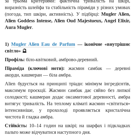
за трьома критеріями: фактична тривалість на шкірі,
виразність шлейфа та стабільність піраміди у різних умовах
(погода, тип шкіри, активність). У підбірці:
Mugler Alien,
Alien Goddess Intense, Alien Oud Majestueux, Angel Elixir,
Aura Mugler
.
1)
Mugler Alien Eau de Parfum
— іконічне «внутрішнє
світло»
🔮
Профіль:
біло-квітковий, амброво-деревний.
Піраміда (ключові ноти):
жасмин самбак — деревні
акорди, кашмеран — біла амбра.
Alien будується на принципі тріади: мінімум інгредієнтів,
максимум проєкції. Жасмин самбак дає сяйво без липкої
солодкості; кашмеран додає оксамитової деревності, амбра
витягує тривалість. На теплому кліматі жасмин «світиться»
інтенсивніше, у прохолоді проявляється кристалічна
чистота й гладка амбра.
Стійкість:
10–14 годин на шкірі; на шарфах і підкладках
пальто може відчуватися наступного дня.