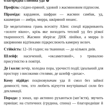
благородна глибина уда
🪔
Профіль:
східно-пряний, удовий з жасминовим підписом.
Піраміда:
кардамон, шафран — жасмин самбак, уд,
кашмеран — амбра, мирра, шкіряний нюанс.
Це медитативна грань всесвіту Alien: спеції відкривають
«золоте вікно», крізь яке виходить теплий уд без різкої
тваринності. Жасмин зберігає ДНК лінійки, а мирра із
шкіряними відтінками підкреслюють камерну велич.
Стійкість:
12–16 годин; на тканинах — до кількох днів.
Шлейф:
насичений, «оксамитовий», з тривалою
присутністю в повітрі.
Де і коли:
вечір, холодна пора, урочисті події; ідеальний для
простору з високими стелями, де шлейф «дихає».
Кому підійде:
поціновувачам уда й смол без зайвої
димності; тим, хто любить відчуття внутрішньої сили без
декламації.
Порада:
у зонах, що активно рухаються (зап’ястя), звучить
пряніше; на статичних (грудина, спина) — благородніше й