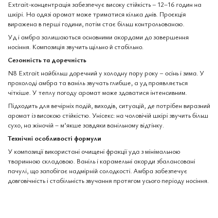
Extrait-концентрація забезпечує високу стійкість – 12–16 годин на
шкірі. На одязі аромат може триматися кілька днів. Проєкція
виражена в перші години, потім стає більш контрольованою.
Уд і амбра залишаються основними акордами до завершення
носіння. Композиція звучить щільно й стабільно.
Сезонність та доречність
N8 Extrait найбільш доречний у холодну пору року – осінь і зима. У
прохолоді амбра та ваніль звучать глибше, а уд проявляється
чіткіше. У теплу погоду аромат може здаватися інтенсивним.
Підходить для вечірніх подій, виходів, ситуацій, де потрібен виразний
аромат із високою стійкістю. Унісекс: на чоловічій шкірі звучить більш
сухо, на жіночій – м’якше завдяки ванільному відтінку.
Технічні особливості формули
У композиції використані очищені фракції уда з мінімальною
тваринною складовою. Ваніль і карамельні акорди збалансовані
пачулі, що запобігає надмірній солодкості. Амбра забезпечує
довговічність і стабільність звучання протягом усього періоду носіння.