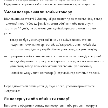
Підтримкою гарантії займаються сертифіковані сервісні центри.
Умови повернення чи заміни товару
Відповідно до статті 9 Закону «Про захист прав споживачів», товар
належної якості (без дефектів) можна обміняти або повернути
протягом 14 днів, не рахуючи дня купівлі, при дотриманні таких
умов:
товар не був у експлуатації й не має слідів використання:
подряпин, сколів, потертостей, слідів розбирання, слідів від
потрапляння рідини у виріб або на упаковку, документацію;
програмне забезпечення не зазнало змін чи активації; товарний
вигляд збережено - присутні всі ярлики, заводське маркування та
упаковка, товар повністю укомплектований, упакований;
наявні всі документи на товар (інструкції, гарантійний талон).
Перед початком експлуатації, будь ласка, уважно прочитайте
інструкцію!
Як повернути або обміняти товар?
Ви можете оформити заявку на повернення або ремонт товару в