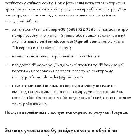
особистому кабінеті сайту. При оформленні вказується інформація
про терміни гарантійного обслуговування придбаних товарів. Для
вашої зручності можна відстежити виконання заявок за їхніми
статусами. Або ж:
зателефонуйте на номер
+38 (068) 722 9365
та повідомте про
намір повернути оплачений товар або надішліть електронний
лист на пошту
parfumclub.order@gmail.com
з темою листа
"Повернення або обмін товару";
надішліть нам товар перевізником Нова Пошта.
повідомте № декларації надісланої посилки та № банківської
картки для повернення вартості товару на електронну
пошту
parfumclub.order@gmail.com
після отримання і подальшої перевірки вмісту посилки на
відповідність умовам повернення товару, ми повертаємо Вам
гроші на банківську карту або надсилаємо інший товар протягом
трьох робочих днів.
Послуги перевізників сплачуються окремо за рахунок Покупця.
За яких умов може бути відмовлено в обміні чи