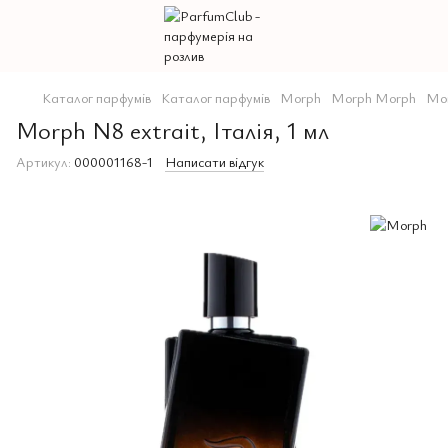
Каталог парфумів
Каталог парфумів
Morph
Morph Morph
Mor
Morph N8 extrait, Італія, 1 мл
Артикул:
000001168-1
Написати відгук