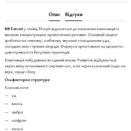
Опис
Відгуки
N8 Extrait
у лінійці Morph відноситься до насичених композицій із
високою концентрацією ароматичних речовин. Основний акцент
зроблено на темному, глибокому звучанні з поєднанням уда,
солодких смол і пряних акордів. Формула орієнтована на щільність і
довготривалість без різких перепадів.
Композиція побудована як єдиний масив. Розвиток відбувається
через зміну інтенсивності окремих нот, а не через класичний поділ на
верх, серце і базу.
Ольфакторна структура
Ключові ноти:
уд
ваніль
амбра
шафран
пачулі