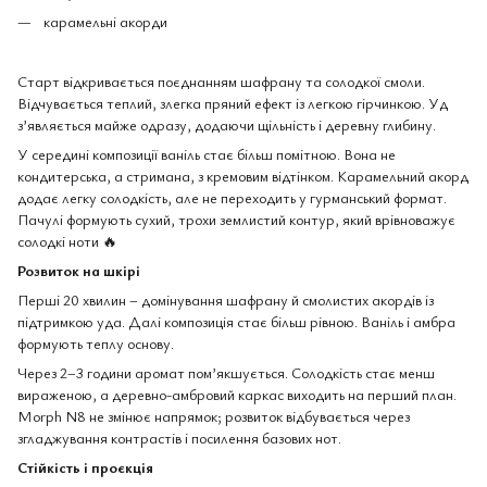
карамельні акорди
Старт відкривається поєднанням шафрану та солодкої смоли.
Відчувається теплий, злегка пряний ефект із легкою гірчинкою. Уд
з’являється майже одразу, додаючи щільність і деревну глибину.
У середині композиції ваніль стає більш помітною. Вона не
кондитерська, а стримана, з кремовим відтінком. Карамельний акорд
додає легку солодкість, але не переходить у гурманський формат.
Пачулі формують сухий, трохи землистий контур, який врівноважує
солодкі ноти 🔥
Розвиток на шкірі
Перші 20 хвилин – домінування шафрану й смолистих акордів із
підтримкою уда. Далі композиція стає більш рівною. Ваніль і амбра
формують теплу основу.
Через 2–3 години аромат пом’якшується. Солодкість стає менш
вираженою, а деревно-амбровий каркас виходить на перший план.
Morph N8 не змінює напрямок; розвиток відбувається через
згладжування контрастів і посилення базових нот.
Стійкість і проєкція