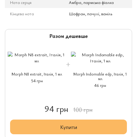
Нота серця
Амбра, пармська фіалка
Кінцева нота
Шафран, пачулі, ваніль
Разом дешевше
Morph N8 extrait, Італія, 1 мл
Morph Indomable edp, Італія, 1
мл
54 грн
46 грн
94 грн
100 грн
Купити