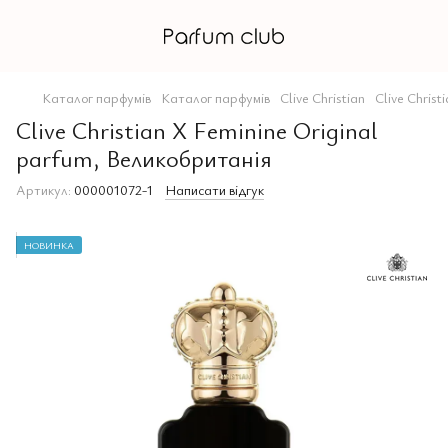
Каталог парфумів
Каталог парфумів
Clive Christian
Clive Christi
Clive Christian X Feminine Original
parfum, Великобританія
Артикул:
000001072-1
Написати відгук
НОВИНКА