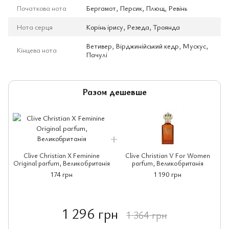
Початкова нота
Бергамот, Персик, Плющ, Ревінь
Нота серця
Корінь ірису, Резеда, Троянда
Ветивер, Вірджинійський кедр, Мускус,
Кінцева нота
Пачулі
Разом дешевше
Clive Christian X Feminine
Clive Christian V For Women
Original parfum, Великобританія
parfum, Великобританія
174 грн
1 190 грн
1 296 грн
1 364 грн