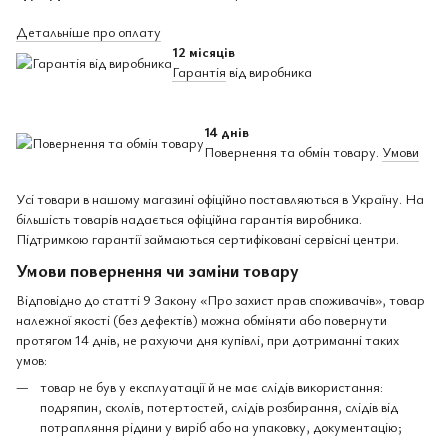
Детальніше про оплату
12 місяців
Гарантія
від виробника
14 днів
Повернення та обмін товару.
Умови
Усі товари в нашому магазині офіційно поставляються в Україну. На
більшість товарів надається офіційна гарантія виробника.
Підтримкою гарантії займаються сертифіковані сервісні центри.
Умови повернення чи заміни товару
Відповідно до статті 9 Закону «Про захист прав споживачів», товар
належної якості (без дефектів) можна обміняти або повернути
протягом 14 днів, не рахуючи дня купівлі, при дотриманні таких
умов:
товар не був у експлуатації й не має слідів використання:
подряпин, сколів, потертостей, слідів розбирання, слідів від
потрапляння рідини у виріб або на упаковку, документацію;