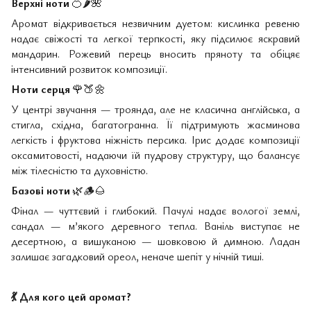
Верхні ноти
🍊🌶🌺
Аромат відкривається незвичним дуетом: кислинка ревеню
надає свіжості та легкої терпкості, яку підсилює яскравий
мандарин. Рожевий перець вносить пряноту та обіцяє
інтенсивний розвиток композиції.
Ноти серця
🌹🍑🌼
У центрі звучання — троянда, але не класична англійська, а
стигла, східна, багатогранна. Її підтримують жасминова
легкість і фруктова ніжність персика. Ірис додає композиції
оксамитовості, надаючи їй пудрову структуру, що балансує
між тілесністю та духовністю.
Базові ноти
🌿🪵🌰
Фінал — чуттєвий і глибокий. Пачулі надає вологої землі,
сандал — м’якого деревного тепла. Ваніль виступає не
десертною, а вишуканою — шовковою й димною. Ладан
залишає загадковий ореол, неначе шепіт у нічній тиші.
💃
Для кого цей аромат?