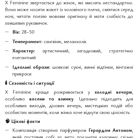
X Feminine звертається до жінок, які мислять нестандартно.
Вона може носити жакет із чоловічого плеча, сміятися серед
ночі, читати поезію мовами оригіналу й мати слабкість до
замшевих рукавичок.
Вік:
28–50
Темперамент:
сангвінік, меланхолік
Характер:
артистичний, загадковий, стратегічно
елегантний
Ідеальні образи:
шовкові сукні, винні відтінки, вінтажні
прикраси
🕯
Сезонність і ситуації
X Feminine краще розкривається у
холодні вечори
,
особливо
восени та взимку
. Ідеально підходить для
особливих виходів, ділових вечерь, мистецьких подій або
особистих моментів, коли жінка хоче відчути свою цілісність.
🧠
Цікаві факти
Композиція створена парфумером
Герардом Антоном
,
який поставив собі за мету поєднати класичну східну