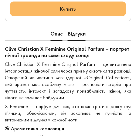
Купити
Опис
Відгуки
Clive Christian X Feminine Original Parfum – портрет
нічної троянди на схилі сходу сонця
Clive Christian X Feminine Original Parfum — це витончена
інтерпретація жіночої сили через призму екзотики та розкоші.
Створений як частина легендарної «Original Collection»,
цей аромат має особливу місію — розповісти історію про
чуттєвість, інтелект і загадкову привабливість жінки, яка
нікого не залишає байдужим.
X Feminine — парфум для тих, хто воліє грати в довгу гру:
п’янкий, обволікаючий, він захоплює не гучністю, а
витонченим відлунням кожної ноти.
🌸
Ароматична композиція