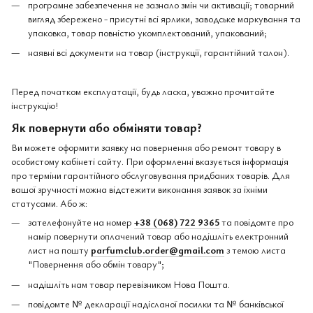
програмне забезпечення не зазнало змін чи активації; товарний
вигляд збережено - присутні всі ярлики, заводське маркування та
упаковка, товар повністю укомплектований, упакований;
наявні всі документи на товар (інструкції, гарантійний талон).
Перед початком експлуатації, будь ласка, уважно прочитайте
інструкцію!
Як повернути або обміняти товар?
Ви можете оформити заявку на повернення або ремонт товару в
особистому кабінеті сайту. При оформленні вказується інформація
про терміни гарантійного обслуговування придбаних товарів. Для
вашої зручності можна відстежити виконання заявок за їхніми
статусами. Або ж:
зателефонуйте на номер
+38 (068) 722 9365
та повідомте про
намір повернути оплачений товар або надішліть електронний
лист на пошту
parfumclub.order@gmail.com
з темою листа
"Повернення або обмін товару";
надішліть нам товар перевізником Нова Пошта.
повідомте № декларації надісланої посилки та № банківської