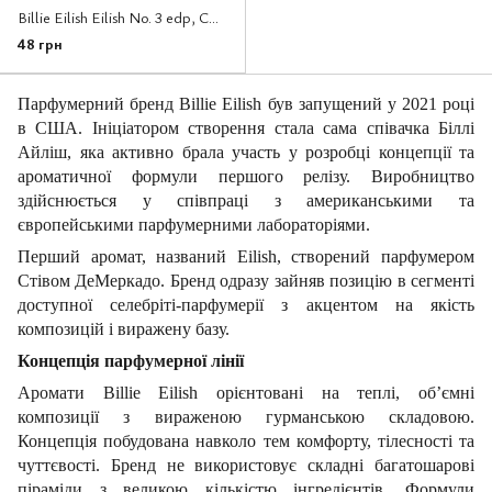
Billie Eilish Eilish No. 3 edp, США, 1 мл
48 грн
Парфумерний бренд Billie Eilish був запущений у 2021 році
в США. Ініціатором створення стала сама співачка Біллі
Айліш, яка активно брала участь у розробці концепції та
ароматичної формули першого релізу. Виробництво
здійснюється у співпраці з американськими та
європейськими парфумерними лабораторіями.
Перший аромат, названий Eilish, створений парфумером
Стівом ДеМеркадо. Бренд одразу зайняв позицію в сегменті
доступної селебріті-парфумерії з акцентом на якість
композицій і виражену базу.
Концепція парфумерної лінії
Аромати Billie Eilish орієнтовані на теплі, об’ємні
композиції з вираженою гурманською складовою.
Концепція побудована навколо тем комфорту, тілесності та
чуттєвості. Бренд не використовує складні багатошарові
піраміди з великою кількістю інгредієнтів. Формули