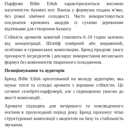
Парфуми Billie Eilish характеризуються високою
насиченістю базових нот. Ваніль у формулах подана м’яко,
без різкої хімічної солодкості. Часто використовується
поєднання кремових акордів із сухими деревними
відтінками для створення балансу.
Стійкість ароматів зазвичай становить 6–10 годин залежно
від концентрації. Шлейф помірний або виражений,
особливо в гурманських композиціях. Бренд приділяє увагу
прозорості інгредієнтів і декларує використання веганських
формул без компонентів тваринного походження.
Позиціонування та аудиторія
Бренд Billie Eilish орієнтований на молоду аудиторію, яка
шукає теплі та солодкі аромати з хорошою стійкістю. Це
сегмент селебріті-парфумерії, але з підвищеною увагою до
якості композицій.
Аромати підходять для вечірнього та повсякденного
носіння в прохолодний період року. Бренд пропонує чітко
структуровані композиції з акцентом на базу та стабільність
звучання.