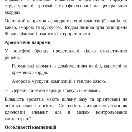
структуровані, зрозумілі та сфокусовані на центральних
акордах.
Основний напрямок - солодкі та теплі композиції з ваніллю,
какао, амброю та мускусом. Згодом лінійка була розширена
більш свіжими і темними інтерпретаціями.
Ароматичні напрями
У портфелі бренду представлені кілька стилістичних
рішень:
Гурманські аромати з домінуванням ванілі, карамелі та
кремових акордів.
Амброво-мускусні композиції з теплою базою.
Деревні та темні варіації з пачулі і смолами.
Більшість ароматів мають щільну базу та орієнтовані на
осінньо-зимове носіння. Солодкість використовується як
ключовий елемент, але в межах контрольованої
концентрації.
Особливості композицій