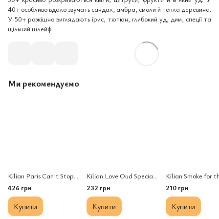
40+ особливо вдало звучать сандал, амбра, смоли й тепла деревина.
У 50+ розкішно виглядають ірис, тютюн, глибокий уд, дим, спеції та
щільний шлейф.
Ми рекомендуємо
Kilian Paris Can't Stop Loving You EDP
Kilian Love Oud Special Blend 2020 EDP
426 грн
232 грн
210 грн
Купити
Купити
Купити