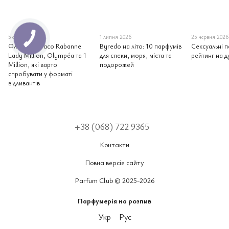
5 серпня 2026
1 липня 2026
25 червня 2026
Фланкери Paco Rabanne
Byredo на літо: 10 парфумів
Сексуальні п
Lady Million, Olympéa та 1
для спеки, моря, міста та
рейтинг на д
Million, які варто
подорожей
спробувати у форматі
відливантів
+38 (068) 722 9365
Контакти
Повна версія сайту
Parfum Club © 2025-2026
Парфумерія на розпив
Укр
Рус