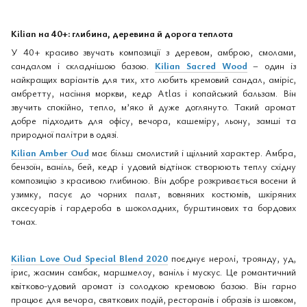
Kilian на 40+: глибина, деревина й дорога теплота
У 40+ красиво звучать композиції з деревом, амброю, смолами,
сандалом і складнішою базою.
Kilian Sacred Wood
– один із
найкращих варіантів для тих, хто любить кремовий сандал, аміріс,
амбретту, насіння моркви, кедр Atlas і копайський бальзам. Він
звучить спокійно, тепло, м’яко й дуже доглянуто. Такий аромат
добре підходить для офісу, вечора, кашеміру, льону, замші та
природної палітри в одязі.
Kilian Amber Oud
має більш смолистий і щільний характер. Амбра,
бензоїн, ваніль, бей, кедр і удовий відтінок створюють теплу східну
композицію з красивою глибиною. Він добре розкривається восени й
узимку, пасує до чорних пальт, вовняних костюмів, шкіряних
аксесуарів і гардероба в шоколадних, бурштинових та бордових
тонах.
Kilian Love Oud Special Blend 2020
поєднує неролі, троянду, уд,
ірис, жасмин самбак, маршмелоу, ваніль і мускус. Це романтичний
квітково-удовий аромат із солодкою кремовою базою. Він гарно
працює для вечора, святкових подій, ресторанів і образів із шовком,