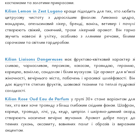
костюмами та золотими прикрасами.
Kilian Lemon in Zest Lugano
краще підходить для тих, хто любить
цитрусову чистоту з дорослішим фіналом. Лимонна цедра,
мандарин, апельсиновий лікер, бренді, ваніль, ветивер і пачулі
створюють свіжий, сонячний, трохи лікерний аромат. Він гарно
звучить навесні й улітку, особливо з лляними речами, білими
сорочками та світлим гардеробом.
Kilian Liaisons Dangereuses
має фруктово-квітковий характер зі
сливою, чорносливом, персиком, кокосом, трояндою, геранню,
корицею, ваніллю, сандалом і білим мускусом. Це аромат для м’якої
жіночності, вечірнього міста, побачень і красивої шлейфовості. Він
дає відчуття стиглих фруктів, шовкової тканини та теплої пудрової
солодкості.
Kilian Rose Oud Eau de Parfum
у групі 30+ стане варіантом для
тих, хто вже хоче троянду з більш глибоким східним фоном. Шафран,
кориця, троянда, лічі, уд, кедр, ципріол і шкіряно-димний акорд
створюють насичене вечірнє звучання. Аромат добре пасує до
темних суконь, оксамиту, вовняних пальт і образів із виразним
акцентом.