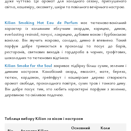
дуже чуттєво. Це аромат для холодного сезону, приглушеного
світла, кашеміру, оксамиту, шкіри та повільного вечірнього настрою.
Kilian Smoking Hot Eau de Parfum
має тютюново-ванільний
характер із кальянним яблучним акордом, корицею, димом,
everlasting resinoid, пачулі, лакрицею, дубовим мохом і бурбонською
ваніллю. Він звучить яскраво, солодко, димно й впевнено. Такий
парфум добре тримається в прохолоді та пасує до барів,
ресторанів, святкових виходів і гардероба в чорних, графітових,
шоколадних та тютюнових відтінках.
Kilian Smoke for the Soul
закриває підбірку більш сухим, зеленим і
димним настроєм. Канабісний акорд, евкаліпт, мате, береза,
тютюн, кардамон, грейпфрут і кашмірське дерево створюють
аромат свободи, прохолодного повітря, сухих трав і тонкого диму.
Він добре пасує тим, хто любить характерні парфуми з зеленню,
деревиною та сміливою подачею.
Таблиця вибору Kilian за віком і настроєм
Основний
Коли
Вік
Аромати Kilian