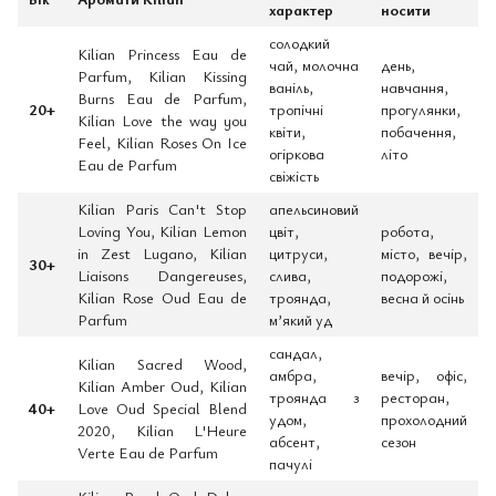
характер
носити
солодкий
Kilian Princess Eau de
чай, молочна
день,
Parfum, Kilian Kissing
ваніль,
навчання,
Burns Eau de Parfum,
20+
тропічні
прогулянки,
Kilian Love the way you
квіти,
побачення,
Feel, Kilian Roses On Ice
огіркова
літо
Eau de Parfum
свіжість
Kilian Paris Can't Stop
апельсиновий
Loving You, Kilian Lemon
цвіт,
робота,
in Zest Lugano, Kilian
цитруси,
місто, вечір,
30+
Liaisons Dangereuses,
слива,
подорожі,
Kilian Rose Oud Eau de
троянда,
весна й осінь
Parfum
м’який уд
сандал,
Kilian Sacred Wood,
амбра,
вечір, офіс,
Kilian Amber Oud, Kilian
троянда з
ресторан,
40+
Love Oud Special Blend
удом,
прохолодний
2020, Kilian L'Heure
абсент,
сезон
Verte Eau de Parfum
пачулі