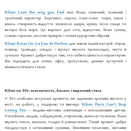
Kilian Love the way you Feel
має більш сонячний, пляжний і
тропічний характер. Бергамот, неролі, іланг-іланг, тіаре, кокос і
ваніль створюють відчуття засмаглої шкіри, крему після сонця та
вечора біля моря. Це варіант для літа, відпустки, білих суконь,
лляних сорочок, золотих прикрас і легких курортних образів.
Kilian Roses On Ice Eau de Parfum
дає зовсім інший настрій: огірок,
ялівець, троянда, сандал і мускус звучать прохолодно, чисто й
сучасно. Аромат добре пасує тим, хто любить свіжість із характером.
Він підходить для спеки, офісу, прогулянок, денних зустрічей і
мінімалістичного стилю.
Kilian на 30+: елегантність, баланс і виразний стиль
У 30+ особливо актуальні аромати, які однаково красиво звучать у
місті, на роботі, у подорожі та ввечері.
Kilian Paris Can't Stop
Loving You
– медово-квіткова композиція з апельсиновим цвітом,
Paradisone, медом, лабданумом, стираксом, ваніллю та мохом. Вона
звучить тепло, жіночно, гладко й романтично. Такий аромат добре
поєднується з сатиновими сукнями, бежевими пальтами, світлими