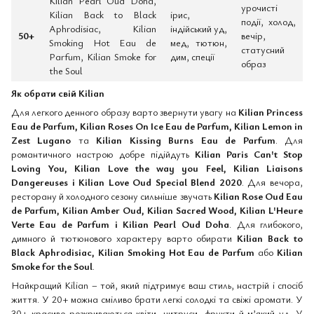
Kilian Pearl Oud Doha,
урочисті
Kilian Back to Black
ірис,
події, холод,
Aphrodisiac, Kilian
індійський уд,
50+
вечір,
Smoking Hot Eau de
мед, тютюн,
статусний
Parfum, Kilian Smoke for
дим, спеції
образ
the Soul
Як обрати свій Kilian
Для легкого денного образу варто звернути увагу на
Kilian Princess
Eau de Parfum, Kilian Roses On Ice Eau de Parfum, Kilian Lemon in
Zest Lugano
та
Kilian Kissing Burns Eau de Parfum
. Для
романтичного настрою добре підійдуть
Kilian Paris Can't Stop
Loving You, Kilian Love the way you Feel, Kilian Liaisons
Dangereuses і Kilian Love Oud Special Blend 2020
. Для вечора,
ресторану й холодного сезону сильніше звучать
Kilian Rose Oud Eau
de Parfum, Kilian Amber Oud, Kilian Sacred Wood, Kilian L'Heure
Verte Eau de Parfum і Kilian Pearl Oud Doha
. Для глибокого,
димного й тютюнового характеру варто обирати
Kilian Back to
Black Aphrodisiac, Kilian Smoking Hot Eau de Parfum
або
Kilian
Smoke for the Soul
.
Найкращий Kilian – той, який підтримує ваш стиль, настрій і спосіб
життя. У 20+ можна сміливо брати легкі солодкі та свіжі аромати. У
30+ красиво розкриваються квіти, цитруси, фрукти й м’який уд. У