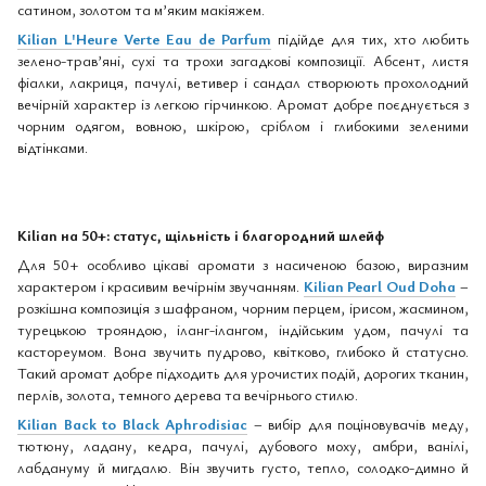
сатином, золотом та м’яким макіяжем.
Kilian L'Heure Verte Eau de Parfum
підійде для тих, хто любить
зелено-трав’яні, сухі та трохи загадкові композиції. Абсент, листя
фіалки, лакриця, пачулі, ветивер і сандал створюють прохолодний
вечірній характер із легкою гірчинкою. Аромат добре поєднується з
чорним одягом, вовною, шкірою, сріблом і глибокими зеленими
відтінками.
Kilian на 50+: статус, щільність і благородний шлейф
Для 50+ особливо цікаві аромати з насиченою базою, виразним
характером і красивим вечірнім звучанням.
Kilian Pearl Oud Doha
–
розкішна композиція з шафраном, чорним перцем, ірисом, жасмином,
турецькою трояндою, іланг-ілангом, індійським удом, пачулі та
кастореумом. Вона звучить пудрово, квітково, глибоко й статусно.
Такий аромат добре підходить для урочистих подій, дорогих тканин,
перлів, золота, темного дерева та вечірнього стилю.
Kilian Back to Black Aphrodisiac
– вибір для поціновувачів меду,
тютюну, ладану, кедра, пачулі, дубового моху, амбри, ванілі,
лабдануму й мигдалю. Він звучить густо, тепло, солодко-димно й