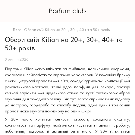
Блог
Обери свій Kilian на 20+, 30+, 40+ та 50+ років
Обери свій Kilian на 20+, 30+, 40+ та
50+ років
9 липня 2026
Парфуми Kilian легко впізнати за глибиною, насиченими акордами,
красивою шлейфовістю та виразним характером. У колекціях бренду
є легкі цитрусові аромати для літа, солодкі гурманські композиції для
романтичного настрою, темні удові парфуми для вечора, прозорі
квіткові варіанти для щоденного стилю та густі тютюново-амброві
звучання для холодного сезону. Вік тут варто сприймати як підказку
до настрою, гардероба та способу подачі, адже один і той самий
аромат може звучати по-різному на різній шкірі.
У 20+ часто хочеться легкості, свіжості, солодкого акценту,
кокетливості та парфуму, який легко вписується в навчання, роботу,
побачення, подорожі й активний ритм міста. У 30+ з’являється