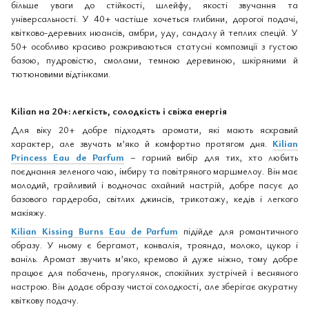
більше уваги до стійкості, шлейфу, якості звучання та
універсальності. У 40+ частіше хочеться глибини, дорогої подачі,
квітково-деревних нюансів, амбри, уду, сандалу й теплих спецій. У
50+ особливо красиво розкриваються статусні композиції з густою
базою, пудровістю, смолами, темною деревиною, шкіряними й
тютюновими відтінками.
Kilian на 20+: легкість, солодкість і свіжа енергія
Для віку 20+ добре підходять аромати, які мають яскравий
характер, але звучать м’яко й комфортно протягом дня.
Kilian
Princess Eau de Parfum
– гарний вибір для тих, хто любить
поєднання зеленого чаю, імбиру та повітряного маршмелоу. Він має
молодий, грайливий і водночас охайний настрій, добре пасує до
базового гардероба, світлих джинсів, трикотажу, кедів і легкого
макіяжу.
Kilian Kissing Burns Eau de Parfum
підійде для романтичного
образу. У ньому є бергамот, конвалія, троянда, молоко, цукор і
ваніль. Аромат звучить м’яко, кремово й дуже ніжно, тому добре
працює для побачень, прогулянок, спокійних зустрічей і весняного
настрою. Він додає образу чистої солодкості, але зберігає акуратну
квіткову подачу.