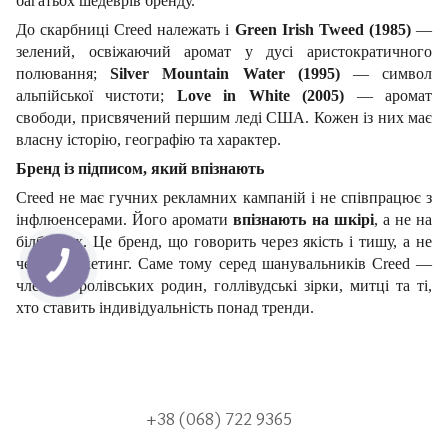
багатьох шедеврів бренду.
До скарбниці Creed належать і
Green Irish Tweed (1985)
—
зелений, освіжаючий аромат у дусі аристократичного
полювання;
Silver Mountain Water (1995)
— символ
альпійської чистоти;
Love in White (2005)
— аромат
свободи, присвячений першим леді США. Кожен із них має
власну історію, географію та характер.
Бренд із підписом, який впізнають
Creed не має гучних рекламних кампаній і не співпрацює з
інфлюенсерами. Його аромати
впізнають на шкірі
, а не на
білбордах. Це бренд, що говорить через якість і тишу, а не
через маркетинг. Саме тому серед шанувальників Creed —
члени королівських родин, голлівудські зірки, митці та ті,
хто ставить індивідуальність понад тренди.
+38 (068) 722 9365