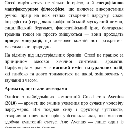
Creed вирізняється не тільки історією, а й
специфічною
мануфактурною філософією
, що включає використання
ручної праці на всіх етапах створення парфуму. Свіжі
інгредієнти (серед яких каліфорнійський мускусний лимон,
сицилійський бергамот, флорентійський ірис, болгарська
троянда тощо) не просто змішуються — вони проходять
процес мацерації
, що дозволяє кожній ноті розкритися
максимально природно.
На відміну від індустріальних брендів, Creed не працює за
принципом масової хімічної синтезації ароматів.
Парфумерія марки має
високий вміст натуральних олій
,
які глибоко та довго тримаються на шкірі, змінюючись у
звучанні з часом.
Аромати, що стали легендами
Однією з найвідоміших композицій Creed став
Aventus
(2010)
— аромат, що змінив уявлення про сучасну чоловічу
парфумерію. Він поєднав силу і фруктову чуттєвість,
створивши нову категорію унісекс-класики, що миттєво
здобула культовий статус. Але Aventus — лише один із