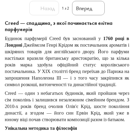
Назад
Вперед
1
з 2
Creed — спадщина, з якої починається елітна
парфумерія
Будинок парфумерії Creed був заснований у
1760 році в
Лондоні
Джеймсом Генрі Крідом як постачальник ароматів і
шкіряних товарів для англійського двору. Його парфуми
настільки вразили британську аристократію, що за кілька
років марка здобула офіційний статус королівського
постачальника. У XIX столітті бренд переїхав до Парижа на
запрошення Наполеона III — і з того часу закріпився як
символ розкоші, витонченості та династійної традиції.
Creed — один з небагатьох будинків, який пройшов через
сім поколінь і залишився незалежним сімейним брендом. З
2010-х років бренд очолив Олів'є Крід, шосте покоління
династії, а згодом — його син Ервін Крід, який уже в
юному віці почав створювати композиції разом із батьком.
Унікальна методика та філософія