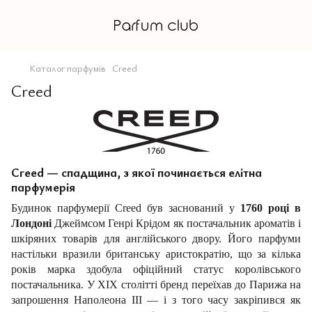
Каталог парфумів
Creed
Creed
Creed — спадщина, з якої починається елітна
парфумерія
Будинок парфумерії Creed був заснований у
1760 році в
Лондоні
Джеймсом Генрі Крідом як постачальник ароматів і
шкіряних товарів для англійського двору. Його парфуми
настільки вразили британську аристократію, що за кілька
років марка здобула офіційний статус королівського
постачальника. У XIX столітті бренд переїхав до Парижа на
запрошення Наполеона III — і з того часу закріпився як