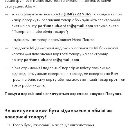
вашої зручності можна відстежити виконання заявок за їхніми
статусами. Або ж:
зателефонуйте на номер
+38 (068) 722 9365
та повідомте про
намір повернути оплачений товар або надішліть електронний
лист на пошту
parfumclub.order@gmail.com
з темою листа
"Повернення або обмін товару";
надішліть нам товар перевізником Нова Пошта.
повідомте № декларації надісланої посилки та № банківської
картки для повернення вартості товару на електронну
пошту
parfumclub.order@gmail.com
після отримання і подальшої перевірки вмісту посилки на
відповідність умовам повернення товару, ми повертаємо Вам
гроші на банківську карту або надсилаємо інший товар протягом
трьох робочих днів.
Послуги перевізників сплачуються окремо за рахунок Покупця.
За яких умов може бути відмовлено в обміні чи
повернені товару?
Товар був у вживанні і має слідів використання;