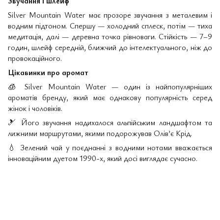
Звучання і шлейф
Silver Mountain Water має прозоре звучання з металевим і
водним підтоном. Спершу — холодний сплеск, потім — тиха
медитація, далі — деревна точка рівноваги. Стійкість — 7–9
годин, шлейф середній, ближчий до інтелектуального, ніж до
провокаційного.
Цікавинки про аромат
🧊
Silver Mountain Water — один із найпопулярніших
ароматів бренду, який має однакову популярність серед
жінок і чоловіків.
🎿
Його звучання надихалося альпійським ландшафтом та
лижними маршрутами, якими подорожував Олів’є Крід.
💧
Зелений чай у поєднанні з водними нотами вважається
інноваційним дуетом 1990-х, який досі виглядає сучасно.