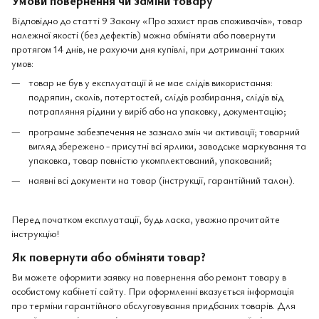
Відповідно до статті 9 Закону «Про захист прав споживачів», товар
належної якості (без дефектів) можна обміняти або повернути
протягом 14 днів, не рахуючи дня купівлі, при дотриманні таких
умов:
товар не був у експлуатації й не має слідів використання:
подряпин, сколів, потертостей, слідів розбирання, слідів від
потрапляння рідини у виріб або на упаковку, документацію;
програмне забезпечення не зазнало змін чи активації; товарний
вигляд збережено - присутні всі ярлики, заводське маркування та
упаковка, товар повністю укомплектований, упакований;
наявні всі документи на товар (інструкції, гарантійний талон).
Перед початком експлуатації, будь ласка, уважно прочитайте
інструкцію!
Як повернути або обміняти товар?
Ви можете оформити заявку на повернення або ремонт товару в
особистому кабінеті сайту. При оформленні вказується інформація
про терміни гарантійного обслуговування придбаних товарів. Для