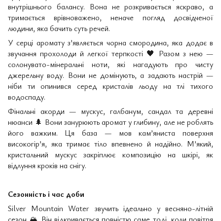
внутрішнього балансу. Вона не розкривається яскраво, а
тримається врівноважено, неначе погляд досвідченої
людини, яка бачить суть речей.
У серці аромату з’являється чорна смородина, яка додає в
звучання прохолоди й легкої терпкості
🖤
Разом з нею —
солонувато-мінеральні ноти, які нагадують про чисту
джерельну воду. Вони не домінують, а задають настрій —
ніби ти опинився серед кристалів льоду на тлі тихого
водоспаду.
Фінальні акорди — мускус, галбанум, сандал та деревні
нюанси
🌲
Вони занурюють аромат у глибину, але не роблять
його важким. Ця база — мов кам’яниста поверхня
високогір’я, яка тримає тіло впевнено й надійно. М’який,
кристальний мускус закріплює композицію на шкірі, як
відлуння кроків на снігу.
Сезонність і час доби
Silver Mountain Water звучить ідеально у весняно-літній
сезон
🏔
️ Він відкривається повністю саме тоді, коли повітря