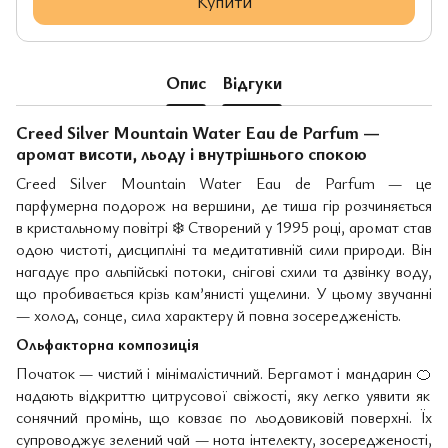
Купити
Опис
Відгуки
Creed Silver Mountain Water Eau de Parfum —
аромат висоти, льоду і внутрішнього спокою
Creed Silver Mountain Water Eau de Parfum — це
парфумерна подорож на вершини, де тиша гір розчиняється
в кристальному повітрі
❄
️ Створений у 1995 році, аромат став
одою чистоті, дисципліні та медитативній сили природи. Він
нагадує про альпійські потоки, снігові схили та дзвінку воду,
що пробивається крізь кам’янисті ущелини. У цьому звучанні
— холод, сонце, сила характеру й повна зосередженість.
Ольфакторна композиція
Початок — чистий і мінімалістичний. Бергамот і мандарин
🍊
надають відкриттю цитрусової свіжості, яку легко уявити як
сонячний промінь, що ковзає по льодовиковій поверхні. Їх
супроводжує зелений чай — нота інтелекту, зосередженості,