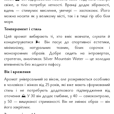
свіже, а тіло потребує легкості. Вранці додає зібраності,
вдень — стимулює мислення, увечері — заспокоює. Його
можна носити як у великому місті, так і в тиші гір або біля
моря.
Темперамент і стиль
Цей аромат вибирають ті, хто вміє мовчати, слухати й
концентруватися
🌬
️ Він пасує до спортивної естетики,
мінімалізму, натуральних тканин, білих сорочок і
монохромних образів. Добре сидить на інтровертах,
стратегах, аналітиках. Silver Mountain Water — це холодна
впевненість без жодного пафосу.
Вік і враження
Аромат універсальний за віком, але розкривається особливо
в чоловіках і жінках від 25 років, які вже мають сформований
стиль і не потребують додаткового підтвердження від
оточення
⛰
️ У 30 він додає глибини, у 40 — самоконтролю,
у 50 — вишуканої стриманості. Він не змінює образ — він
його закріплює.