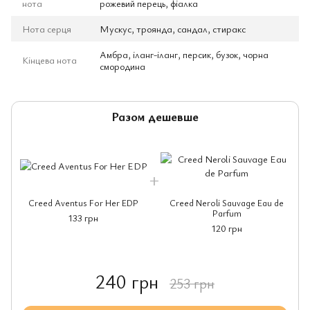
нота
рожевий перець, фіалка
Нота серця
Мускус, троянда, сандал, стиракс
Амбра, іланг-іланг, персик, бузок, чорна
Кінцева нота
смородина
Разом дешевше
Creed Aventus For Her EDP
Creed Neroli Sauvage Eau de
Parfum
133 грн
120 грн
240 грн
253 грн