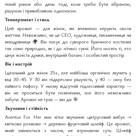
пізній ранок або день: тоді, коли треба бути зібраною,
рішучою і привабливою одночасно.
Темперамент і стиль
Цей аромат — для жінок, які впевнено керують своїм
життям. Неважливо, чи це CEO, художниця, письменниця чи
мандрівниця
🌍
Він пасує до суворого брючного костюма
так само природно, як і до літньої сукні. Його носять ті, хто
цінує ясність думки, внутрішній баланс і особистий простір.
Вік і настрій
Ідеальний для жінок 25+, але найбільш органічно звучить у
віці 30–45. У 30 він підкреслює рішучість, у 40 — силу без
зайвого пафосу. У ньому відсутній підлесливий характер —
він не проситься бути поміченим, але його неможливо
забути. Аромат не грає — він діє
🎯
Звучання і стійкість
Aventus For Her має чітке звучання: цитрусовий вибух →
квіткова розмова → деревно-фруктовий шлейф. Це аромат,
який змінюється з часом, не втрачаючи суть. Шлейф