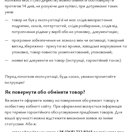
протягом 14 днів, не рахуючи дня купівлі, при дотриманні таких
умов:
товар не був у експлуатації й не має слідів використання:
подряпин, сколів, потертостей, слідів розбирання, слідів від
потрапляння рідини у виріб або на упаковку, документацію;
програмне забезпечення не зазнало змін чи активації; товарний
вигляд збережено - присутні всі ярлики, заводське маркування та
упаковка, товар повністю укомплектований, упакований;
наявні всі документи на товар (інструкції, гарантійний талон).
Перед початком експлуатації, будь ласка, уважно прочитайте
інструкцію!
Як повернути або обміняти товар?
Ви можете оформити заявку на повернення або ремонт товару в
особистому кабінеті сайту. При оформленні вказується інформація
про терміни гарантійного обслуговування придбаних товарів. Для
вашої зручності можна відстежити виконання заявок за їхніми
статусами. Або ж:
зателефонуйте на номер
+38 (068) 722 9365
та повідомте про