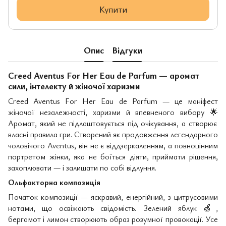
Купити
Опис
Відгуки
Creed Aventus For Her Eau de Parfum — аромат
сили, інтелекту й жіночої харизми
Creed Aventus For Her Eau de Parfum — це маніфест
жіночої незалежності, харизми й впевненого вибору
🌟
Аромат, який не підлаштовується під очікування, а створює
власні правила гри. Створений як продовження легендарного
чоловічого Aventus, він не є віддзеркаленням, а повноцінним
портретом жінки, яка не боїться діяти, приймати рішення,
захоплювати — і залишати по собі відлуння.
Ольфакторна композиція
Початок композиції — яскравий, енергійний, з цитрусовими
нотами, що освіжають свідомість. Зелений яблук
🍏
,
бергамот і лимон створюють образ розумної провокації. Усе