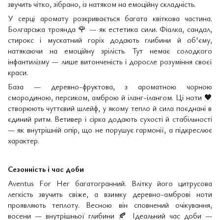
звучить чітко, зібрано, із натяком на емоційну складність.
У серці аромату розкривається багата квіткова частина.
Болгарська троянда
🌹
— як естетика сили. Фіалка, сандал,
стирокс і мускатний горіх додають глибини й об'єму,
натякаючи на емоційну зрілість. Тут немає солодкого
інфантилізму — лише витонченість і доросле розуміння своєї
краси.
База — деревно-фруктова, з ароматною чорною
смородиною, персиком, амброю й іланг-ілангом. Ці ноти
🖤
створюють чуттєвий шлейф, у якому тепло й сила поєднані в
єдиний ритм. Ветивер і сірка додають сухості й стабільності
— як внутрішній опір, що не порушує гармонії, а підкреслює
характер.
Сезонність і час доби
Aventus For Her багатогранний. Влітку його цитрусова
легкість звучить свіже, а взимку деревно-амброві ноти
проявляють теплоту. Весною він сповнений очікування,
восени — внутрішньої глибини
🍂
Ідеальний час доби —