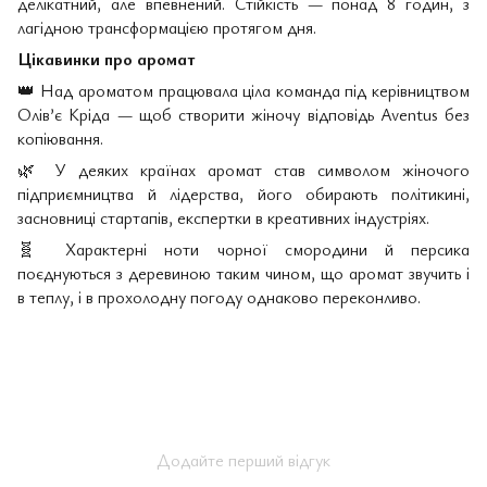
делікатний, але впевнений. Стійкість — понад 8 годин, з
лагідною трансформацією протягом дня.
Цікавинки про аромат
👑
Над ароматом працювала ціла команда під керівництвом
Олів’є Кріда — щоб створити жіночу відповідь Aventus без
копіювання.
🌿
У деяких країнах аромат став символом жіночого
підприємництва й лідерства, його обирають політикині,
засновниці стартапів, експертки в креативних індустріях.
🧬
Характерні ноти чорної смородини й персика
поєднуються з деревиною таким чином, що аромат звучить і
в теплу, і в прохолодну погоду однаково переконливо.
Додайте перший відгук