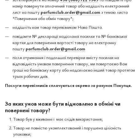
намір повернути оплачений товар або надішліть електронний
лист на пошту
parfumclub.order@gmail.com
з темою листа
"Повернення або обмін товару";
надішліть нам товар перевізником Нова Пошта.
повідомте № декларації надісланої посилки та № банківської
картки для повернення вартості товару на електронну
пошту
parfumclub.order@gmail.com
після отримання і подальшої перевірки вмісту посилки на
відповідність умовам повернення товару, ми повертаємо Вам
гроші на банківську карту або надсилаємо інший товар протягом
трьох робочих днів.
Послуги перевізників сплачуються окремо за рахунок Покупця.
За яких умов може бути відмовлено в обміні чи
повернені товару?
Товар був у вживанні і має слідів використання;
Товар не повністю укомплектований і порушена цілісність
упаковки;