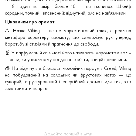
— 8 годин на шкірі, більше 10 — на тканинах. Шлейф
середній, точний і впевнений: відчутний, але не нав’язливий.
Цікавинки про аромат
⚓
Назва Viking — це не маркетинговий трюк, а реальна
метафора характеру аромату, що символізує рух уперед,
боротьбу зі стихіями й прагнення до свободи.
🧬
У парфумерній спільноті його називають «ароматом волі»
— завдяки унікальному поєднанню м’яти, спецій і деревини.
🧊
На відміну від більшості чоловічих парфумів Creed, Viking
не побудований на солодких чи фруктових нотах — це
суворий, структурований і енергійний аромат для тих, хто
звик тримати напрям.
Додайте перший відгук