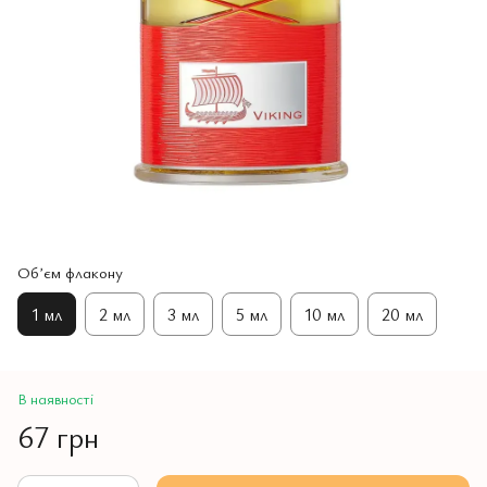
Обʼєм флакону
1 мл
2 мл
3 мл
5 мл
10 мл
20 мл
В наявності
67 грн