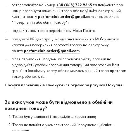
зателефонуйте на номер
+38 (068) 722 9365
та повідомте про
намір повернути оплачений товар або надішліть електронний
лист на пошту
parfumclub.order@gmail.com
з темою листа
"Повернення або обмін товару";
надішліть нам товар перевізником Нова Пошта.
повідомте № декларації надісланої посилки та № банківської
картки для повернення вартості товару на електронну
пошту
parfumclub.order@gmail.com
після отримання і подальшої перевірки вмісту посилки на
відповідність умовам повернення товару, ми повертаємо Вам
гроші на банківську карту або надсилаємо інший товар протягом
трьох робочих днів.
Послуги перевізників сплачуються окремо за рахунок Покупця.
За яких умов може бути відмовлено в обміні чи
повернені товару?
Товар був у вживанні і має слідів використання;
Товар не повністю укомплектований і порушена цілісність
упаковки;