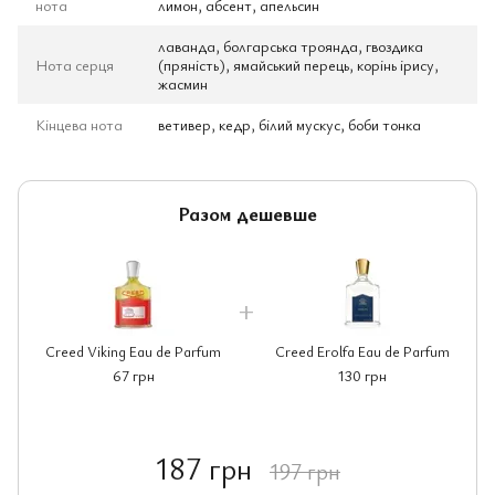
нота
лимон, абсент, апельсин
лаванда, болгарська троянда, гвоздика
Нота серця
(пряність), ямайський перець, корінь ірису,
жасмин
Кінцева нота
ветивер, кедр, білий мускус, боби тонка
Разом дешевше
Creed Viking Eau de Parfum
Creed Erolfa Eau de Parfum
67 грн
130 грн
187 грн
197 грн