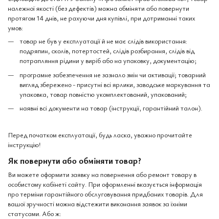
належної якості (без дефектів) можна обміняти або повернути
протягом 14 днів, не рахуючи дня купівлі, при дотриманні таких
умов:
товар не був у експлуатації й не має слідів використання:
подряпин, сколів, потертостей, слідів розбирання, слідів від
потрапляння рідини у виріб або на упаковку, документацію;
програмне забезпечення не зазнало змін чи активації; товарний
вигляд збережено - присутні всі ярлики, заводське маркування та
упаковка, товар повністю укомплектований, упакований;
наявні всі документи на товар (інструкції, гарантійний талон).
Перед початком експлуатації, будь ласка, уважно прочитайте
інструкцію!
Як повернути або обміняти товар?
Ви можете оформити заявку на повернення або ремонт товару в
особистому кабінеті сайту. При оформленні вказується інформація
про терміни гарантійного обслуговування придбаних товарів. Для
вашої зручності можна відстежити виконання заявок за їхніми
статусами. Або ж: