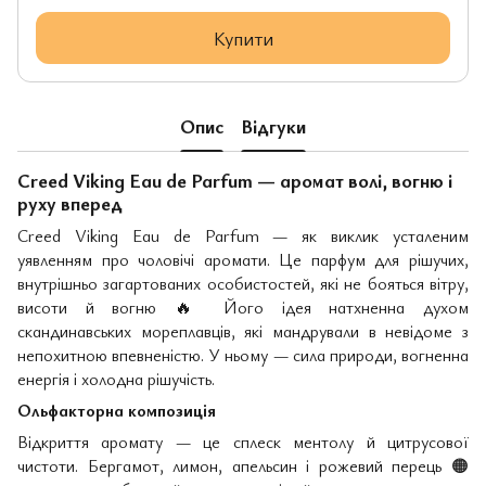
Купити
Опис
Відгуки
Creed Viking Eau de Parfum — аромат волі, вогню і
руху вперед
Creed Viking Eau de Parfum — як виклик усталеним
уявленням про чоловічі аромати. Це парфум для рішучих,
внутрішньо загартованих особистостей, які не бояться вітру,
висоти й вогню
🔥
Його ідея натхненна духом
скандинавських мореплавців, які мандрували в невідоме з
непохитною впевненістю. У ньому — сила природи, вогненна
енергія і холодна рішучість.
Ольфакторна композиція
Відкриття аромату — це сплеск ментолу й цитрусової
чистоти. Бергамот, лимон, апельсин і рожевий перець
🟠