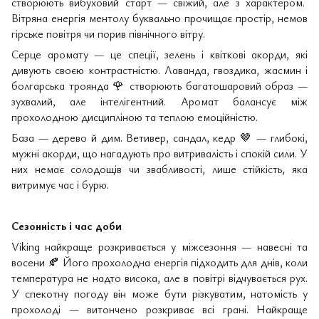
створюють вибуховий старт — свіжий, але з характером.
Вітряна енергія ментолу буквально прочищає простір, немов
гірське повітря чи порив північного вітру.
Серце аромату — це спеції, зелень і квіткові акорди, які
дивують своєю контрастністю. Лаванда, гвоздика, жасмин і
болгарська троянда
🌹
створюють багатошаровий образ —
зухвалий, але інтелігентний. Аромат балансує між
прохолодною дисципліною та теплою емоційністю.
База — дерево й дим. Ветивер, сандал, кедр
🤎
— глибокі,
мужні акорди, що нагадують про витривалість і спокій сили. У
них немає солодощів чи звабливості, лише стійкість, яка
витримує час і бурю.
Сезонність і час доби
Viking найкраще розкривається у міжсезоння — навесні та
восени
🍂
Його прохолодна енергія підходить для днів, коли
температура не надто висока, але в повітрі відчувається рух.
У спекотну погоду він може бути різкуватим, натомість у
прохолоді — витончено розкриває всі грані. Найкраще