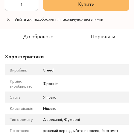
Купити
Увійти
для відображення накопичувальної знижки
%
До обраного
Порівняти
Характеристики
Виробник
Creed
Країна
Франція
виробництва
Стать
Унісекс
Класифікація
Нішева
Тип аромату
Деревинні, Фужерні
Початкова
рожевий перець, м'ята перцева, бергамот,