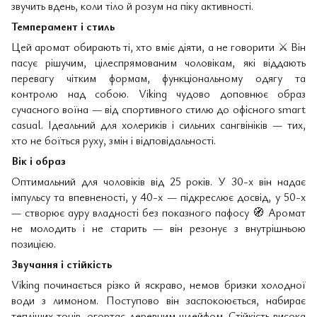
звучить вдень, коли тіло й розум на піку активності.
Темперамент і стиль
Цей аромат обирають ті, хто вміє діяти, а не говорити
⚔
️ Він
пасує рішучим, цілеспрямованим чоловікам, які віддають
перевагу чітким формам, функціональному одягу та
контролю над собою. Viking чудово доповнює образ
сучасного воїна — від спортивного стилю до офісного smart
casual. Ідеальний для холериків і сильних сангвініків — тих,
хто не боїться руху, змін і відповідальності.
Вік і образ
Оптимальний для чоловіків від 25 років. У 30-х він надає
імпульсу та впевненості, у 40-х — підкреслює досвід, у 50-х
— створює ауру владності без показного пафосу
🧭
Аромат
не молодить і не старить — він резонує з внутрішньою
позицією.
Звучання і стійкість
Viking починається різко й яскраво, немов бризки холодної
води з лимоном. Поступово він заспокоюється, набирає
тепліших тонів, огортає деревним шлейфом. Стійкість висока