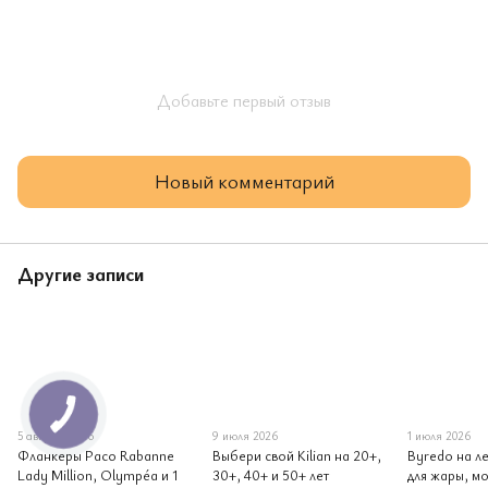
Добавьте первый отзыв
Новый комментарий
Другие записи
5 августа 2026
9 июля 2026
1 июля 2026
Фланкеры Paco Rabanne
Выбери свой Kilian на 20+,
Byredo на ле
Lady Million, Olympéa и 1
30+, 40+ и 50+ лет
для жары, мо