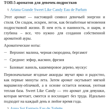
ТОП-5 ароматов для девочек-подростков
Ariana Grande Sweet Like Candy Eau de Parfum
Этот аромат — настоящий символ девичьей энергии и
стиля. Он сладок, искрен, легок, как беззаботные мгновения
подростковой жизни. В нем есть и наивность, и шарм, и
глубина – все, что нужно для создания собственной
ароматной ауры.
Ароматические ноты:
Верхние: малина, черная смородина, бергамот
Средние: зефир, жасмин, фрезия
Базовые: ваниль, кашемировое дерево, мускус
Первоначальные ягодные аккорды звучат ярко и радостно,
как первые минуты лета. Затем аромат окутывает мягкой
маршмелоу-облачкой, а в основе остается нежная, уютная
теплая база. Sweet Like Candy — это аромат для девушки,
которая мечтает, смеется и восхищает без труда. Идеально
подходит на каждый день и любое время года.
Anna Sui Fantasia Eau de Toilette