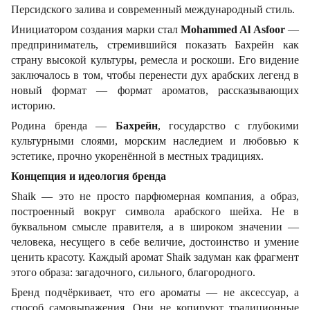
Персидского залива и современный международный стиль.
Инициатором создания марки стал
Mohammed Al Asfoor
—
предприниматель, стремившийся показать Бахрейн как
страну высокой культуры, ремесла и роскоши. Его видение
заключалось в том, чтобы перенести дух арабских легенд в
новый формат — формат ароматов, рассказывающих
историю.
Родина бренда —
Бахрейн
, государство с глубокими
культурными слоями, морским наследием и любовью к
эстетике, прочно укоренённой в местных традициях.
Концепция и идеология бренда
Shaik — это не просто парфюмерная компания, а образ,
построенный вокруг символа арабского шейха. Не в
буквальном смысле правителя, а в широком значении —
человека, несущего в себе величие, достоинство и умение
ценить красоту. Каждый аромат Shaik задуман как фрагмент
этого образа: загадочного, сильного, благородного.
Бренд подчёркивает, что его ароматы — не аксессуар, а
способ самовыражения. Они не копируют традиционные