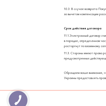
10.3. В случае возврата По
за вычетом компенсации рас
Срок действия договора
11.1.Электронный договор сч
в порядке, определенном час
расторгнут по взаимному сог
11.3. Стороны имеют право р
предусмотренных действующ
Обращаем ваше внимание, ч
Украины предоставлять прав