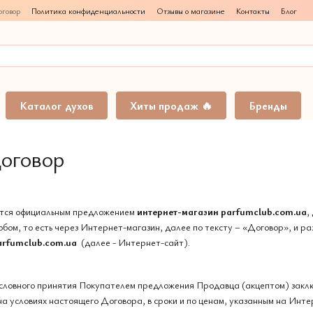
говор
Политика конфиденциальности
Отзывы о магазине
Контакты
Блог
Каталог духов
Хиты продаж 🔥
Бренды
оговор
ется официальным предложением
интернет-магазин
parfumclub.com.ua
,
обом, то есть через Интернет-магазин, далее по тексту – «Договор», и
arfumclub.com.ua
(далее - Интернет-сайт).
зусловного принятия Покупателем предложения Продавца (акцептом) закл
а условиях настоящего Договора, в сроки и по ценам, указанным на Инт