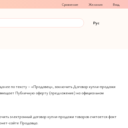
Сравнение
Желания
Вход
Рус
 далее по тексту – «Продавец», заключить Договор купли-продажи
 размещает Публичную оферту (предложение) на официальном
ючить электронный договор купли-продажи товаров считается факт
ернет-сайте Продавца.