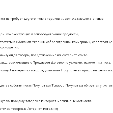
текст не требует другого, такие термины имеют следующее значение:
уары, комплектующие и сопроводительные предметы;
ответствии с Законом Украины «об электронной коммерции», средством д
 соглашения.
еализующая товары, представленные на Интернет-сайте.
 лицо, заключившее с Продавцом Договор на условиях, изложенных ниже.
 позиций по перечню товаров, указанных Покупателем при размещении зак
едать в собственность Покупателя Товар, а Покупатель обязуется уплатит
куплю-продажу товаров в Интернет-магазине, в частности:
ателем товаров в Интернет-магазине;