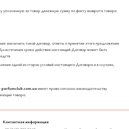
у уплаченную за товар денежную сумму по факту возврата товара
ие заключить такой договор, ответы о принятии этого предложения
 До истечения срока действия настоящий Договор может быть
едств.
нения одной из сторон условий настоящего Договора и в случаях,
е
parfumclub.com.ua
имеет право согласно законодательству
изации товара.
Контактная информация