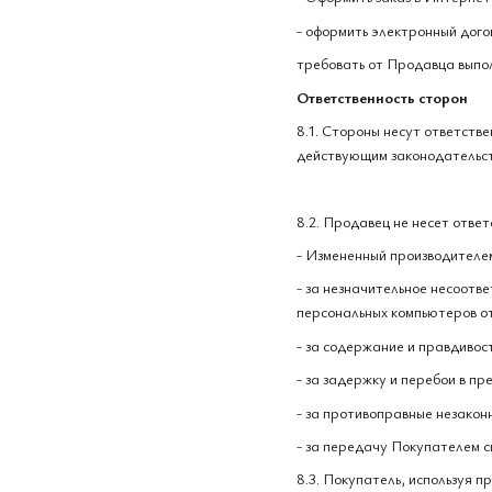
- оформить электронный дого
требовать от Продавца выпо
Ответственность сторон
8.1. Стороны несут ответств
действующим законодательс
8.2. Продавец не несет ответ
- Измененный производителе
- за незначительное несоотв
персональных компьютеров о
- за содержание и правдиво
- за задержку и перебои в п
- за противоправные незакон
- за передачу Покупателем с
8.3. Покупатель, используя 