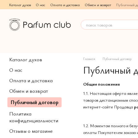
Перейти к основному контенту
Каталог духов
О нас
Оплата и доставка
Обмен и возврат
Публичный до
Каталог духов
Главная
Публичный договор
Публичный д
О нас
Оплата и доставка
Общие положения
Обмен и возврат
1.1. Настоящая оферта явля
товаров дистанционным спос
Публичный договор
интернет-сайте Продавца
p
Политика
конфиденциальности
1.2. Моментом полного и бе
Отзывы о магазине
оплаты Покупателем заказа н