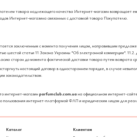
купателем товара надлежащего качества Интернет-магазин возвращает ем
ходов Интернет-магазина связанных с доставкой товара Покупателю.
итается заключенным с момента получения лицом, направившим предложен
тью шестой статьи 11 Закона Украины "Об электронной коммерции". 11.2.
ласию сторон до момента фактической доставки товара путем возврата ср
асторгнуть настоящий договор в одностороннем порядке, в случае невыпол
им законодательством.
то интернет-магазин
parfumclub.com.ua
на официальном интернет-сайт
о пользования интернет-платформой ФЛП и юридическим лицам для реал
Каталог
Клиентам