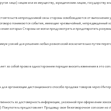
другое лицо) лицам или их имуществу, юридическим лицам, государству и
бстоятельств непреодолимой силы стороны освобождаются от выполнения 
договора понимаются события, имеющие чрезвычайный, непредвиденный 
ление которых Стороны не могли предусмотреть и предотвратить разумны
имум усилий для решения любых разногласий исключительно путем перего
ляет за собой право в одностороннем порядке вносить изменения в это со
н для организации дистанционного способа продажи товаров через Интер
ственность за достоверность информации, указанной при оформлении заказ
Покупатель предоставляет Продавцу свое безоговорочное согласие на сб