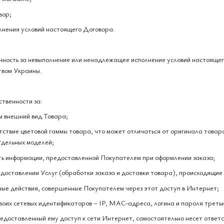
вор;
лнения условий настоящего Договора.
енность за невыполнение или ненадлежащее исполнение условий настояще
твом Украины.
ственности за:
м внешний вид Товара;
етствие цветовой гаммы товара, что может отличаться от оригинала товар
тдельных моделей;
сть информации, предоставленной Покупателем при оформлении заказа;
редоставлении Услуг (обработки заказа и доставки товара), происходящие 
ные действия, совершенные Покупателем через этот доступ в Интернет;
воих сетевых идентификаторов – IP, MAC-адреса, логина и пароля треть
предоставленный ему доступ к сети Интернет, самостоятельно несет ответ