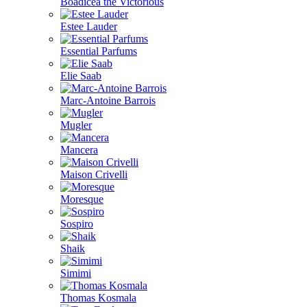
Boadicea the Victorious
Estee Lauder
Essential Parfums
Elie Saab
Marc-Antoine Barrois
Mugler
Mancera
Maison Crivelli
Moresque
Sospiro
Shaik
Simimi
Thomas Kosmala