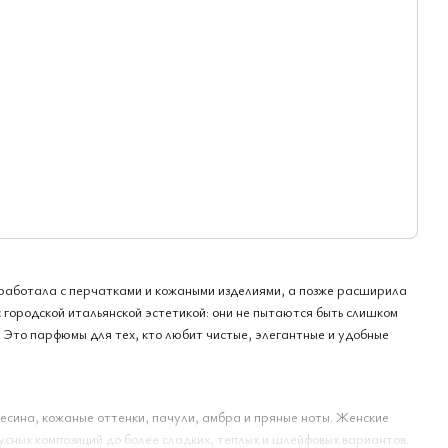
 работала с перчатками и кожаными изделиями, а позже расширила
 городской итальянской эстетикой: они не пытаются быть слишком
 Это парфюмы для тех, кто любит чистые, элегантные и удобные
весина, кожаные оттенки, пачули, амбра и пряные ноты. Женские
усных композиций до более сладких, теплых и шлейфовых вариантов.