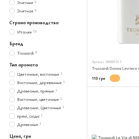
6
Элитные
4
Элитная
Страна производства
10
Италия
Бренд
9
Trussardi
Артикул: 00000933-3
Тип аромата
Trussardi Donna Levriero C
3
Цветочные, восточные
110 грн
1
Восточные, деревянные
1
Древесные, пряные
2
Восточные, цветочные
1
Древесные, Цветочные
1
пряні, східні
1
Древесные
Цена, грн