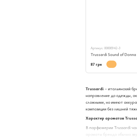
Артикул: 00000942-3
Trussardi Sound of Donna e
87 грн
Trussardi
– итальянский бр
направление до одежды, ак
сложными, но имеют аккура
композиции без лишней тяж
Характер ароматов Trussa
В парфюмерии Trussardi час
ароматы бренда обычно звуч