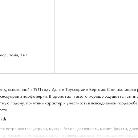
dp, Італія, 3 мл
енд, основанный в 1911 году Данте Труссарди в Бергамо. Сначала марка
сессуаров и парфюмерии. В ароматах Trussardi хорошо ощущается связь с
тную подачу, понятный характер и уместность в повседневном гардеробе.
ести.
rdi
то встречаются цитрусы, мускус, белая цветочность, мягкие фрукты, дре
ат ухоженно, мягко и достаточно универсально: от чистых цветочно-муск