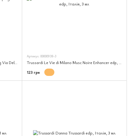
Артикул: 00000938-3
Trussardi Le Vie Di Milano Limitless Shopping Via Della Spiga edp, Італія, 1 мл
Trussardi Le Vie di Milano Musc Noire Enhancer edp, Італія, 3 мл
123 грн