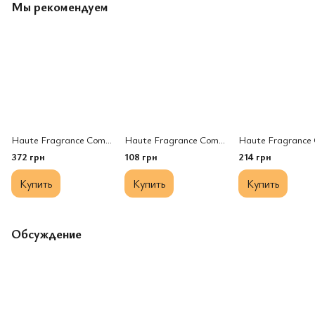
Мы рекомендуем
Haute Fragrance Company Indian Venus edp, Франція, 3 мл
Haute Fragrance Company Party on the Moon edp, Франція, 1 мл
372 грн
108 грн
214 грн
Купить
Купить
Купить
Обсуждение