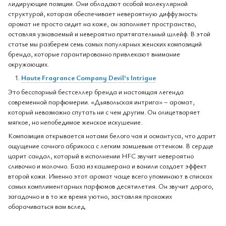
лидирующие позиции. Они обладают особой молекулярной
структурой, которая обеспечивает невероятную диффузность:
аромат не просто сидит на коже, он заполняет пространство,
оставляя узнаваемый и невероятно притягательный шлейф. В этой
статье мы разберем семь самых популярных женских композиций
бренда, которые гарантированно привлекают внимание
окружающих.
Haute Fragrance Company Devil's Intrigue
Это бесспорный бестселлер бренда и настоящая легенда
современной парфюмерии. «Дьявольская интрига» – аромат,
который невозможно спутать ни с чем другим. Он олицетворяет
мягкое, но непобедимое женское искушение.
Композиция открывается нотами белого чая и османтуса, что дарит
ощущение сочного абрикоса с легким замшевым оттенком. В сердце
царит сандал, который в исполнении HFC звучит невероятно
сливочно и молочно. База из кашмерана и ванили создает эффект
второй кожи. Именно этот аромат чаще всего упоминают в списках
самых комплиментарных парфюмов десятилетия. Он звучит дорого,
загадочно и в то же время уютно, заставляя прохожих
оборачиваться вам вслед.