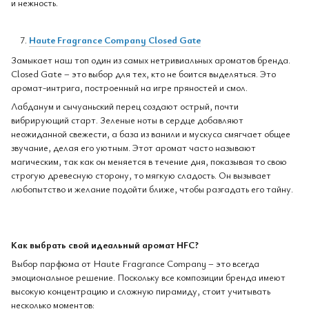
и нежность.
Haute Fragrance Company Closed Gate
Замыкает наш топ один из самых нетривиальных ароматов бренда.
Closed Gate – это выбор для тех, кто не боится выделяться. Это
аромат-интрига, построенный на игре пряностей и смол.
Лабданум и сычуаньский перец создают острый, почти
вибрирующий старт. Зеленые ноты в сердце добавляют
неожиданной свежести, а база из ванили и мускуса смягчает общее
звучание, делая его уютным. Этот аромат часто называют
магическим, так как он меняется в течение дня, показывая то свою
строгую древесную сторону, то мягкую сладость. Он вызывает
любопытство и желание подойти ближе, чтобы разгадать его тайну.
Как выбрать свой идеальный аромат HFC?
Выбор парфюма от Haute Fragrance Company – это всегда
эмоциональное решение. Поскольку все композиции бренда имеют
высокую концентрацию и сложную пирамиду, стоит учитывать
несколько моментов: