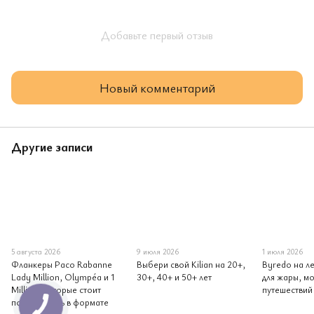
Добавьте первый отзыв
Новый комментарий
Другие записи
5 августа 2026
9 июля 2026
1 июля 2026
Фланкеры Paco Rabanne
Выбери свой Kilian на 20+,
Byredo на ле
Lady Million, Olympéa и 1
30+, 40+ и 50+ лет
для жары, мо
Million, которые стоит
путешествий
попробовать в формате