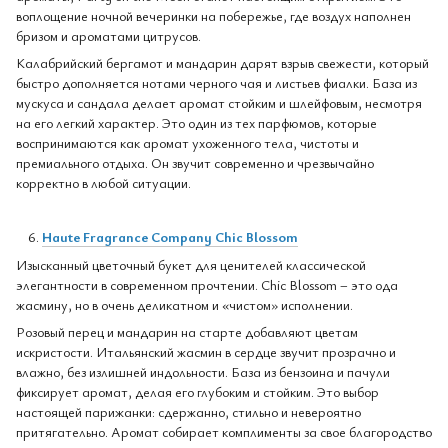
воплощение ночной вечеринки на побережье, где воздух наполнен
бризом и ароматами цитрусов.
Калабрийский бергамот и мандарин дарят взрыв свежести, который
быстро дополняется нотами черного чая и листьев фиалки. База из
мускуса и сандала делает аромат стойким и шлейфовым, несмотря
на его легкий характер. Это один из тех парфюмов, которые
воспринимаются как аромат ухоженного тела, чистоты и
премиального отдыха. Он звучит современно и чрезвычайно
корректно в любой ситуации.
Haute Fragrance Company Chic Blossom
Изысканный цветочный букет для ценителей классической
элегантности в современном прочтении. Chic Blossom – это ода
жасмину, но в очень деликатном и «чистом» исполнении.
Розовый перец и мандарин на старте добавляют цветам
искристости. Итальянский жасмин в сердце звучит прозрачно и
влажно, без излишней индольности. База из бензоина и пачули
фиксирует аромат, делая его глубоким и стойким. Это выбор
настоящей парижанки: сдержанно, стильно и невероятно
притягательно. Аромат собирает комплименты за свое благородство