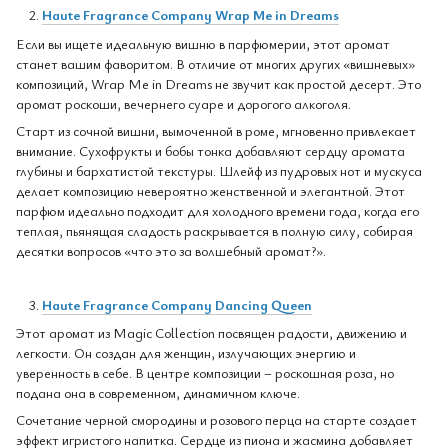
Haute Fragrance Company Wrap Me in Dreams
Если вы ищете идеальную вишню в парфюмерии, этот аромат
станет вашим фаворитом. В отличие от многих других «вишневых»
композиций, Wrap Me in Dreams не звучит как простой десерт. Это
аромат роскоши, вечернего суаре и дорогого алкоголя.
Старт из сочной вишни, вымоченной в роме, мгновенно привлекает
внимание. Сухофрукты и бобы тонка добавляют сердцу аромата
глубины и бархатистой текстуры. Шлейф из пудровых нот и мускуса
делает композицию невероятно женственной и элегантной. Этот
парфюм идеально подходит для холодного времени года, когда его
теплая, пьянящая сладость раскрывается в полную силу, собирая
десятки вопросов «что это за волшебный аромат?».
Haute Fragrance Company Dancing Queen
Этот аромат из Magic Collection посвящен радости, движению и
легкости. Он создан для женщин, излучающих энергию и
уверенность в себе. В центре композиции – роскошная роза, но
подана она в современном, динамичном ключе.
Сочетание черной смородины и розового перца на старте создает
эффект игристого напитка. Сердце из пиона и жасмина добавляет