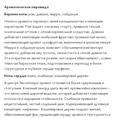
Ароматическая пирамида
Верхние ноты:
ром, давана, мирра, лабданум
Начало аромата поражает своей насыщенностью и пьянящим
характером. Ром задает тон всему старту, привнося теплый,
алкогольный оттенок с легкой карамельной сладостью. Давана
добавляет композиции необычный фруктово-травянистый нюанс,
напоминающий аромат сухофруктов, вымоченных в крепком ликере.
Мирра и лабданум сразу заявляют о бальзамическом векторе
аромата, добавляя ему густоты, смолистости и легкой дымности.
Это открытие не является резким; оно скорее обволакивает, словно
тяжелая бархатная ткань, подготавливая к переходу в более
структурное и глубокое сердце парфюма.
Ноты сердца:
кожа, олибанум, кашемировое дерево
В центре Nirvanesque аромат становится более сдержанным и
статусным. Кожаный аккорд здесь звучит чрезвычайно изысканно –
это запах новой дорогой выделки, который добавляет композиции
плотности и ощущения стабильности. Олибанум привносит
медитативный, чистый ладанный дым, подчеркивающий духовную
концепцию «нирваны». Кашемировое дерево создает мягкий,
обволакивающий фон, придающий сердцу аромата текстурность и