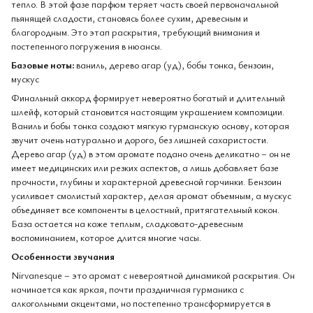
тепло. В этой фазе парфюм теряет часть своей первоначальной
пьянящей сладости, становясь более сухим, древесным и
благородным. Это этап раскрытия, требующий внимания и
постепенного погружения в нюансы.
Базовые ноты:
ваниль, дерево агар (уд), бобы тонка, бензоин,
мускус
Финальный аккорд формирует невероятно богатый и длительный
шлейф, который становится настоящим украшением композиции.
Ваниль и бобы тонка создают мягкую гурманскую основу, которая
звучит очень натурально и дорого, без лишней сахаристости.
Дерево агар (уд) в этом аромате подано очень деликатно – он не
имеет медицинских или резких аспектов, а лишь добавляет базе
прочности, глубины и характерной древесной горчинки. Бензоин
усиливает смолистый характер, делая аромат объемным, а мускус
объединяет все компоненты в целостный, притягательный кокон.
База остается на коже теплым, сладковато-древесным
воспоминанием, которое длится многие часы.
Особенности звучания
Nirvanesque – это аромат с невероятной динамикой раскрытия. Он
начинается как яркая, почти праздничная гурманика с
алкогольными акцентами, но постепенно трансформируется в