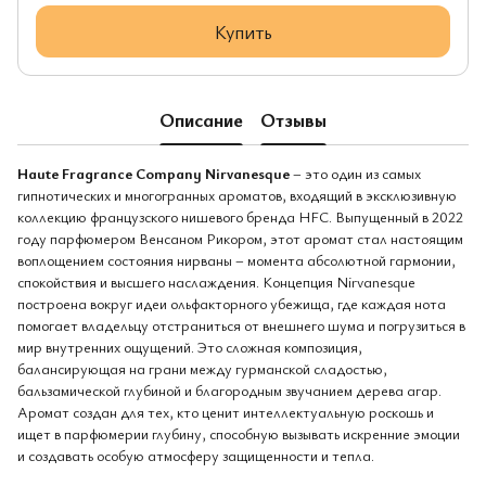
Купить
Описание
Отзывы
Haute Fragrance Company Nirvanesque
– это один из самых
гипнотических и многогранных ароматов, входящий в эксклюзивную
коллекцию французского нишевого бренда HFC. Выпущенный в 2022
году парфюмером Венсаном Рикором, этот аромат стал настоящим
воплощением состояния нирваны – момента абсолютной гармонии,
спокойствия и высшего наслаждения. Концепция Nirvanesque
построена вокруг идеи ольфакторного убежища, где каждая нота
помогает владельцу отстраниться от внешнего шума и погрузиться в
мир внутренних ощущений. Это сложная композиция,
балансирующая на грани между гурманской сладостью,
бальзамической глубиной и благородным звучанием дерева агар.
Аромат создан для тех, кто ценит интеллектуальную роскошь и
ищет в парфюмерии глубину, способную вызывать искренние эмоции
и создавать особую атмосферу защищенности и тепла.