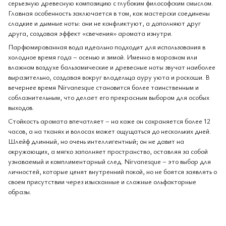
серьезную древесную композицию с глубоким философским смыслом.
Главная особенность заключается в том, как мастерски соединены
сладкие и дымные ноты: они не конфликтуют, а дополняют друг
друга, создавая эффект «свечения» аромата изнутри.
Парфюмированная вода идеально подходит для использования в
холодное время года – осенью и зимой. Именно в морозном или
влажном воздухе бальзамические и древесные ноты звучат наиболее
выразительно, создавая вокруг владельца ауру уюта и роскоши. В
вечернее время Nirvanesque становится более таинственным и
соблазнительным, что делает его прекрасным выбором для особых
выходов.
Стойкость аромата впечатляет – на коже он сохраняется более 12
часов, а на тканях и волосах может ощущаться до нескольких дней.
Шлейф длинный, но очень интеллигентный; он не давит на
окружающих, а мягко заполняет пространство, оставляя за собой
узнаваемый и комплиментарный след. Nirvanesque – это выбор для
личностей, которые ценят внутренний покой, но не боятся заявлять о
своем присутствии через изысканные и сложные ольфакторные
образы.