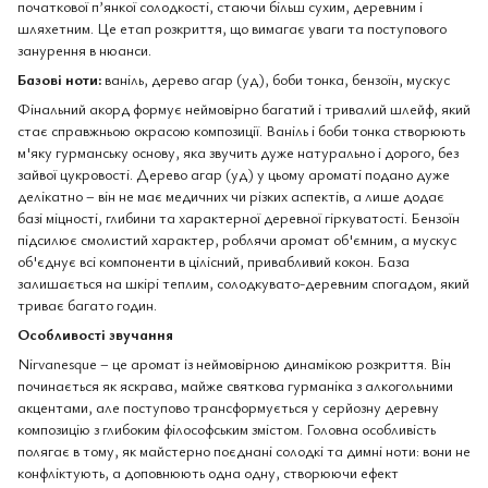
початкової п’янкої солодкості, стаючи більш сухим, деревним і
шляхетним. Це етап розкриття, що вимагає уваги та поступового
занурення в нюанси.
Базові ноти:
ваніль, дерево агар (уд), боби тонка, бензоїн, мускус
Фінальний акорд формує неймовірно багатий і тривалий шлейф, який
стає справжньою окрасою композиції. Ваніль і боби тонка створюють
м'яку гурманську основу, яка звучить дуже натурально і дорого, без
зайвої цукровості. Дерево агар (уд) у цьому ароматі подано дуже
делікатно – він не має медичних чи різких аспектів, а лише додає
базі міцності, глибини та характерної деревної гіркуватості. Бензоїн
підсилює смолистий характер, роблячи аромат об'ємним, а мускус
об'єднує всі компоненти в цілісний, привабливий кокон. База
залишається на шкірі теплим, солодкувато-деревним спогадом, який
триває багато годин.
Особливості звучання
Nirvanesque – це аромат із неймовірною динамікою розкриття. Він
починається як яскрава, майже святкова гурманіка з алкогольними
акцентами, але поступово трансформується у серйозну деревну
композицію з глибоким філософським змістом. Головна особливість
полягає в тому, як майстерно поєднані солодкі та димні ноти: вони не
конфліктують, а доповнюють одна одну, створюючи ефект