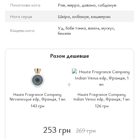
Початкова нота
Ром, мирра, давана, лабданум
Нота серця
Шкіра, олібанум, кашмеран
Уд, боби тонка, ваніль, мускус,
Кінцева нота
бензоїн
Разом дешевше
Haute Fragrance Company
Haute Fragrance Company
Nirvanesque edp, Франція, 1 мл
Indian Venus edp, Франція, 1 мл
143 грн
126 грн
253 грн
269 грн