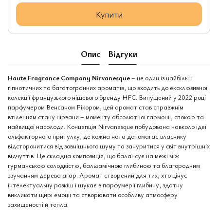
Купити
Опис
Відгуки
Haute Fragrance Company Nirvanesque
– це один із найбільш
гіпнотичних та багатогранних ароматів, що входить до ексклюзивної
колекції французького нішевого бренду HFC. Випущений у 2022 році
парфумером Венсаном Рікором, цей аромат став справжнім
втіленням стану нірвани – моменту абсолютної гармонії, спокою та
найвищої насолоди. Концепція Nirvanesque побудована навколо ідеї
ольфакторного притулку, де кожна нота допомагає власнику
відсторонитися від зовнішнього шуму та зануритися у світ внутрішніх
відчуттів. Це складна композиція, що балансує на межі між
гурманською солодкістю, бальзамічною глибиною та благородним
звучанням дерева агар. Аромат створений для тих, хто цінує
інтелектуальну розкіш і шукає в парфумерії глибину, здатну
викликати щирі емоції та створювати особливу атмосферу
захищеності й тепла.