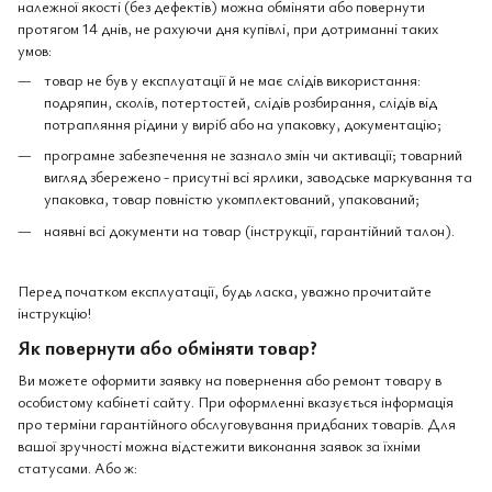
належної якості (без дефектів) можна обміняти або повернути
протягом 14 днів, не рахуючи дня купівлі, при дотриманні таких
умов:
товар не був у експлуатації й не має слідів використання:
подряпин, сколів, потертостей, слідів розбирання, слідів від
потрапляння рідини у виріб або на упаковку, документацію;
програмне забезпечення не зазнало змін чи активації; товарний
вигляд збережено - присутні всі ярлики, заводське маркування та
упаковка, товар повністю укомплектований, упакований;
наявні всі документи на товар (інструкції, гарантійний талон).
Перед початком експлуатації, будь ласка, уважно прочитайте
інструкцію!
Як повернути або обміняти товар?
Ви можете оформити заявку на повернення або ремонт товару в
особистому кабінеті сайту. При оформленні вказується інформація
про терміни гарантійного обслуговування придбаних товарів. Для
вашої зручності можна відстежити виконання заявок за їхніми
статусами. Або ж: