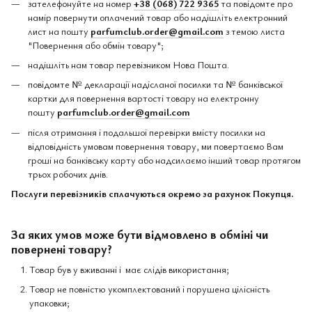
зателефонуйте на номер
+38 (068) 722 9365
та повідомте про
намір повернути оплачений товар або надішліть електронний
лист на пошту
parfumclub.order@gmail.com
з темою листа
"Повернення або обмін товару";
надішліть нам товар перевізником Нова Пошта.
повідомте № декларації надісланої посилки та № банківської
картки для повернення вартості товару на електронну
пошту
parfumclub.order@gmail.com
після отримання і подальшої перевірки вмісту посилки на
відповідність умовам повернення товару, ми повертаємо Вам
гроші на банківську карту або надсилаємо інший товар протягом
трьох робочих днів.
Послуги перевізників сплачуються окремо за рахунок Покупця.
За яких умов може бути відмовлено в обміні чи
повернені товару?
Товар був у вживанні і має слідів використання;
Товар не повністю укомплектований і порушена цілісність
упаковки;