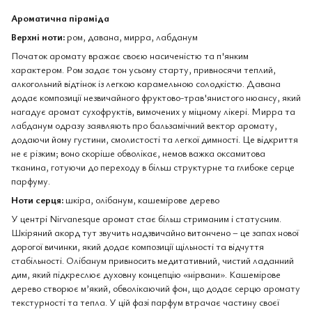
Ароматична піраміда
Верхні ноти:
ром, давана, мирра, лабданум
Початок аромату вражає своєю насиченістю та п'янким
характером. Ром задає тон усьому старту, привносячи теплий,
алкогольний відтінок із легкою карамельною солодкістю. Давана
додає композиції незвичайного фруктово-трав'янистого нюансу, який
нагадує аромат сухофруктів, вимочених у міцному лікері. Мирра та
лабданум одразу заявляють про бальзамічний вектор аромату,
додаючи йому густини, смолистості та легкої димності. Це відкриття
не є різким; воно скоріше обволікає, немов важка оксамитова
тканина, готуючи до переходу в більш структурне та глибоке серце
парфуму.
Ноти серця:
шкіра, олібанум, кашемірове дерево
У центрі Nirvanesque аромат стає більш стриманим і статусним.
Шкіряний акорд тут звучить надзвичайно витончено – це запах нової
дорогої вичинки, який додає композиції щільності та відчуття
стабільності. Олібанум привносить медитативний, чистий ладанний
дим, який підкреслює духовну концепцію «нірвани». Кашемірове
дерево створює м’який, обволікаючий фон, що додає серцю аромату
текстурності та тепла. У цій фазі парфум втрачає частину своєї