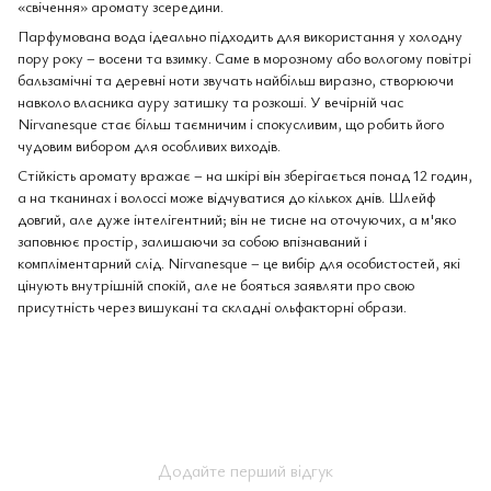
«свічення» аромату зсередини.
Парфумована вода ідеально підходить для використання у холодну
пору року – восени та взимку. Саме в морозному або вологому повітрі
бальзамічні та деревні ноти звучать найбільш виразно, створюючи
навколо власника ауру затишку та розкоші. У вечірній час
Nirvanesque стає більш таємничим і спокусливим, що робить його
чудовим вибором для особливих виходів.
Стійкість аромату вражає – на шкірі він зберігається понад 12 годин,
а на тканинах і волоссі може відчуватися до кількох днів. Шлейф
довгий, але дуже інтелігентний; він не тисне на оточуючих, а м'яко
заповнює простір, залишаючи за собою впізнаваний і
компліментарний слід. Nirvanesque – це вибір для особистостей, які
цінують внутрішній спокій, але не бояться заявляти про свою
присутність через вишукані та складні ольфакторні образи.
Додайте перший відгук