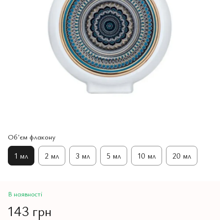
Обʼєм флакону
1 мл
2 мл
3 мл
5 мл
10 мл
20 мл
В наявності
143 грн