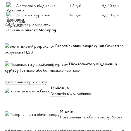
Доставка у відділення
1-3 дні
від 60 грн
Доставка кур'єром
1-3 дні
від 90 грн
Детальніше про доставку
- Онлайн-оплата Monopay
Безготівковий розрахунок
Оплата за
рахунков з ПДВ
Післяоплата у відділенні/
кур'єру
Готівкою або банківською карткою
Детальніше про оплату
12 місяців
Гарантія
від виробника
14 днів
Повернення та обмін товару.
Умови
Усі товари в нашому магазині офіційно поставляються в Україну. На