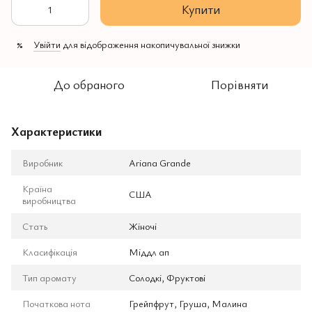
Купити
Увійти
для відображення накопичувальної знижки
%
До обраного
Порівняти
Характеристики
Виробник
Ariana Grande
Країна
США
виробництва
Стать
Жіночі
Класифікація
Міддл ап
Тип аромату
Солодкі, Фруктові
Початкова нота
Грейпфрут, Груша, Малина