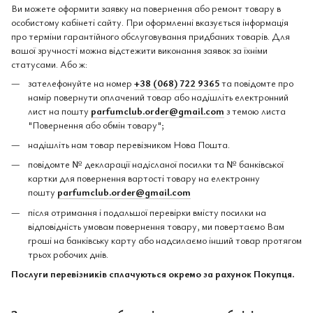
Ви можете оформити заявку на повернення або ремонт товару в
особистому кабінеті сайту. При оформленні вказується інформація
про терміни гарантійного обслуговування придбаних товарів. Для
вашої зручності можна відстежити виконання заявок за їхніми
статусами. Або ж:
зателефонуйте на номер
+38 (068) 722 9365
та повідомте про
намір повернути оплачений товар або надішліть електронний
лист на пошту
parfumclub.order@gmail.com
з темою листа
"Повернення або обмін товару";
надішліть нам товар перевізником Нова Пошта.
повідомте № декларації надісланої посилки та № банківської
картки для повернення вартості товару на електронну
пошту
parfumclub.order@gmail.com
після отримання і подальшої перевірки вмісту посилки на
відповідність умовам повернення товару, ми повертаємо Вам
гроші на банківську карту або надсилаємо інший товар протягом
трьох робочих днів.
Послуги перевізників сплачуються окремо за рахунок Покупця.