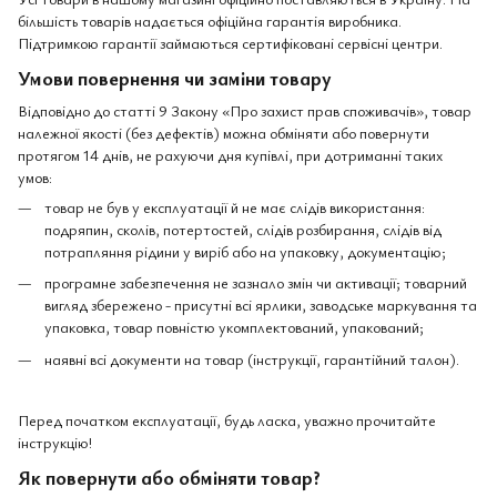
більшість товарів надається офіційна гарантія виробника.
Підтримкою гарантії займаються сертифіковані сервісні центри.
Умови повернення чи заміни товару
Відповідно до статті 9 Закону «Про захист прав споживачів», товар
належної якості (без дефектів) можна обміняти або повернути
протягом 14 днів, не рахуючи дня купівлі, при дотриманні таких
умов:
товар не був у експлуатації й не має слідів використання:
подряпин, сколів, потертостей, слідів розбирання, слідів від
потрапляння рідини у виріб або на упаковку, документацію;
програмне забезпечення не зазнало змін чи активації; товарний
вигляд збережено - присутні всі ярлики, заводське маркування та
упаковка, товар повністю укомплектований, упакований;
наявні всі документи на товар (інструкції, гарантійний талон).
Перед початком експлуатації, будь ласка, уважно прочитайте
інструкцію!
Як повернути або обміняти товар?