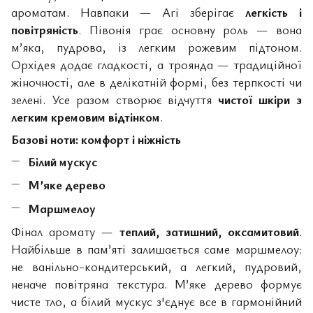
ароматам. Навпаки — Ari зберігає
легкість і
повітряність
. Півонія грає основну роль — вона
м’яка, пудрова, із легким рожевим підтоном.
Орхідея додає гладкості, а троянда — традиційної
жіночності, але в делікатній формі, без терпкості чи
зелені. Усе разом створює відчуття
чистої шкіри з
легким кремовим відтінком
.
Базові ноти: комфорт і ніжність
Білий мускус
М’яке дерево
Маршмелоу
Фінал аромату —
теплий, затишний, оксамитовий
.
Найбільше в пам’яті залишається саме маршмелоу:
не ванільно-кондитерський, а легкий, пудровий,
неначе повітряна текстура. М’яке дерево формує
чисте тло, а білий мускус з'єднує все в гармонійний