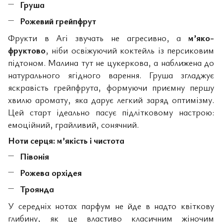
Груша
Рожевий грейпфрут
Фрукти в Ari звучать не агресивно, а
м’яко-
фруктово
, ніби освіжуючий коктейль із персиковим
підтоном. Малина тут не цукеркова, а наближена до
натурального ягідного варення. Груша згладжує
яскравість грейпфрута, формуючи приємну першу
хвилю аромату, яка дарує легкий заряд оптимізму.
Цей старт ідеально пасує підлітковому настрою:
емоційний, грайливий, сонячний.
Ноти серця: м’якість і чистота
Півонія
Рожева орхідея
Троянда
У середніх нотах парфум не йде в надто квіткову
глибину, як це властиво класичним жіночим