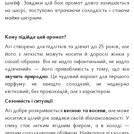
шлейф. Завдяки цій базі аромат довго залишається
на шкірі, поступово втрачаючи солодкість і стаючи
майже шкірним.
Кому підійде цей аромат?
Ari створено для підлітків та дівчат до 25 років, але
його з легкістю можуть носити й дорослі жінки у
casual-образах. Він не надто інфантильний, не надто
«дівчачий» — його привабливість у тому, що він
звучить природно
. Це чудовий варіант для першого
парфуму: не занадто солодкий, не надмірно
квітковий, без провокацій, але з характером.
Сезонність і ситуації
Ari добре розкривається
весною та восени
, але може
носитися цілий рік завдяки своїй збалансованості. У
спеку стає легким ягідним флером, а в холоді —
теплим солодкуватим обіймом. Найкраще підходить