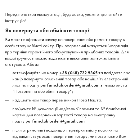
Перед початком експлуатації, будь ласка, уважно прочитайте
інструкцію!
Як повернути або обміняти товар?
Ви можете оформити заявку на повернення або ремонт товару в
особистому кабінеті сайту. При оформленні вказується інформація
про терміни гарантійного обслуговування придбаних товарів. Для
вашої зручності можна відстежити виконання заявок за їхніми
статусами. Або ж:
зателефонуйте на номер
+38 (068) 722 9365
та повідомте про
намір повернути оплачений товар або надішліть електронний
лист на пошту
parfumclub.order@gmail.com
з темою листа
"Повернення або обмін товару";
надішліть нам товар перевізником Нова Пошта.
повідомте № декларації надісланої посилки та № банківської
картки для повернення вартості товару на електронну
пошту
parfumclub.order@gmail.com
після отримання і подальшої перевірки вмісту посилки на
відповідність умовам повернення товару, ми повертаємо Вам