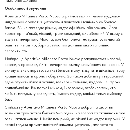
надмірної щільності.
Особливості звучання
Aperitivo Milanese Porta Nuova сприймається як теплий пудрово-
мигдальний аромат із цитрусовим початком і ванільно-амбровою
базою. Він не виглядає різким, надто офіційним або важким. Його
характер – м’який, міський, трохи солодкий, але зібраний. У ньому є
відчуття вечірнього Мілана, але без прямої театральності: чистий
одяг, тепле світло, барна стійка, мигдальний лікер і спокійна
елегантність.
Найкраще Aperitivo Milanese Porta Nuova розкривається навесні,
восени, у прохолодні літні вечори та взимку в помірному нанесенні. У
сильну спеку амарето, ваніль і бензоїн можуть звучати щільніше, тому
краще наносити аромат обережно. За часом доби він універсальний:
вдень звучить м’яко й охайно, ввечері – тепліше, пудровіше і трохи
привабливіше. Він пасує і жінкам, і чоловікам, особливо тим, хто
любить мигдальну солодкість, ірисову пудру, ваніль і теплу амброву
базу.
Стійкість у Aperitivo Milanese Porta Nuova добра: на шкірі він
зазвичай тримається близько 6–8 годин, на волоссі та тканинах може
залишатися довше. Шлейф помірний, не різкий і не надто широкий. У
перші години аромат помітний завдяки цитрусам, амарето та