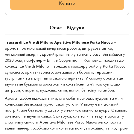
Купити
Опис
Відгуки
Trussardi Le Vie di Milano Aperitivo Milanese Porta Nuova
–
аромат про міланський вечір після роботи, цитрусове світло,
мигдальний лікер, пудровий ірис і теплу ванільну базу. Він вийшов у
2020 році, парфумер – Emilie Coppermann. Композиція входить до
колекції Le Vie di Milano і передає атмосферу району Porta Nuova:
сучасного, архітектурного, але живого, з барами, терасами,
зустрічами та відчуттям міського аперитиву. У самому ароматі це
звучить не буквально алкогольним коктейлем, а м’якою сумішшю
цитрусів, амарето, пудрових квітів, ванілі, бензоїну та амбри.
Аромат добре підходить тим, хто любить солодкі, пудрові та м’які
композиції без важкої гурманської густоти. У ньому є мигдальний
настрій, але без ефекту десерту з великою кількістю цукру. Є ваніль,
але вона не звучить липко. Є цитруси, але вони не ведуть аромат у
спортивну свіжість. Aperitivo Milanese Porta Nuova легко носити
вдень і ввечері, особливо коли хочеться пахнути охайно, тепло, трохи
солодко і дуже місько.