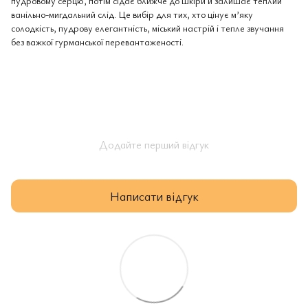
пудровому серцю, потім сідає ближче до шкіри й залишає теплий
ванільно-мигдальний слід. Це вибір для тих, хто цінує м’яку
солодкість, пудрову елегантність, міський настрій і тепле звучання
без важкої гурманської перевантаженості.
Додайте перший відгук
Написати відгук