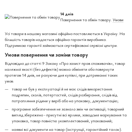
14 днів
Повернення та обмін товару.
Умови
Усі товари в нашому магазині офіційно поставляються в Україну. На
більшість товарів надається офіційна гарантія виробника.
Підтримкою гарантії займаються сертифіковані сервісні центри.
Умови повернення чи заміни товару
Відповідно до статті 9 Закону «Про захист прав споживачів», товар
належної якості (без дефектів) можна обміняти або повернути
протягом 14 днів, не рахуючи дня купівлі, при дотриманні таких
умов:
товар не був у експлуатації й не має слідів використання:
подряпин, сколів, потертостей, слідів розбирання, слідів від
потрапляння рідини у виріб або на упаковку, документацію;
програмне забезпечення не зазнало змін чи активації; товарний
вигляд збережено - присутні всі ярлики, заводське маркування та
упаковка, товар повністю укомплектований, упакований;
наявні всі документи на товар (інструкції, гарантійний талон).