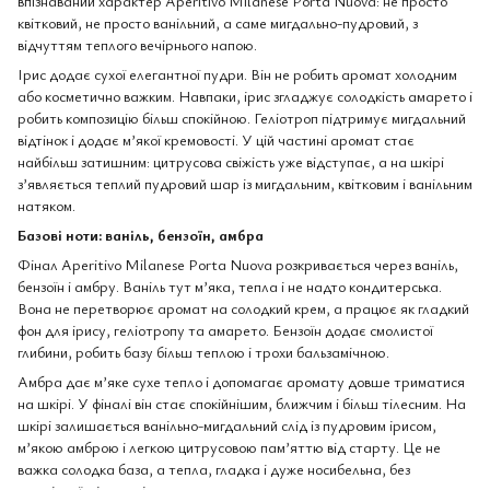
впізнаваний характер Aperitivo Milanese Porta Nuova: не просто
квітковий, не просто ванільний, а саме мигдально-пудровий, з
відчуттям теплого вечірнього напою.
Ірис додає сухої елегантної пудри. Він не робить аромат холодним
або косметично важким. Навпаки, ірис згладжує солодкість амарето і
робить композицію більш спокійною. Геліотроп підтримує мигдальний
відтінок і додає м’якої кремовості. У цій частині аромат стає
найбільш затишним: цитрусова свіжість уже відступає, а на шкірі
з’являється теплий пудровий шар із мигдальним, квітковим і ванільним
натяком.
Базові ноти: ваніль, бензоїн, амбра
Фінал Aperitivo Milanese Porta Nuova розкривається через ваніль,
бензоїн і амбру. Ваніль тут м’яка, тепла і не надто кондитерська.
Вона не перетворює аромат на солодкий крем, а працює як гладкий
фон для ірису, геліотропу та амарето. Бензоїн додає смолистої
глибини, робить базу більш теплою і трохи бальзамічною.
Амбра дає м’яке сухе тепло і допомагає аромату довше триматися
на шкірі. У фіналі він стає спокійнішим, ближчим і більш тілесним. На
шкірі залишається ванільно-мигдальний слід із пудровим ірисом,
м’якою амброю і легкою цитрусовою пам’яттю від старту. Це не
важка солодка база, а тепла, гладка і дуже носибельна, без