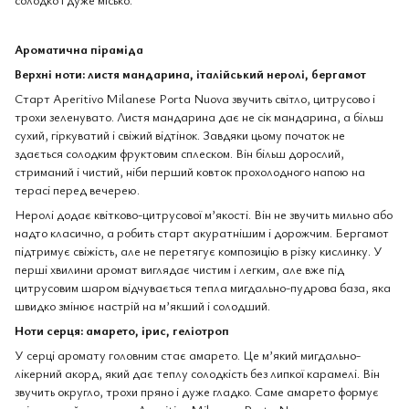
Ароматична піраміда
Верхні ноти: листя мандарина, італійський неролі, бергамот
Старт Aperitivo Milanese Porta Nuova звучить світло, цитрусово і
трохи зеленувато. Листя мандарина дає не сік мандарина, а більш
сухий, гіркуватий і свіжий відтінок. Завдяки цьому початок не
здається солодким фруктовим сплеском. Він більш дорослий,
стриманий і чистий, ніби перший ковток прохолодного напою на
терасі перед вечерею.
Неролі додає квітково-цитрусової м’якості. Він не звучить мильно або
надто класично, а робить старт акуратнішим і дорожчим. Бергамот
підтримує свіжість, але не перетягує композицію в різку кислинку. У
перші хвилини аромат виглядає чистим і легким, але вже під
цитрусовим шаром відчувається тепла мигдально-пудрова база, яка
швидко змінює настрій на м’якший і солодший.
Ноти серця: амарето, ірис, геліотроп
У серці аромату головним стає амарето. Це м’який мигдально-
лікерний акорд, який дає теплу солодкість без липкої карамелі. Він
звучить округло, трохи пряно і дуже гладко. Саме амарето формує