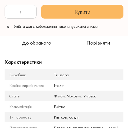
Купити
Увійти
для відображення накопичувальної знижки
%
До обраного
Порівняти
Характеристики
Виробник
Trussardi
Країна виробництва
Італія
Стать
Жіночі, Чоловічі, Унісекс
Класифікація
Елітна
Тип аромату
Квіткові, східні
Початкова нота
Бергамот, Листя мандарина, Неролі