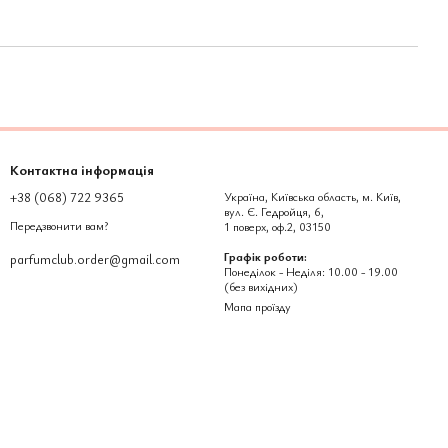
Контактна інформація
+38 (068) 722 9365
Україна, Київська область, м. Київ,
вул. Є. Гедройця, 6,
Передзвонити вам?
1 поверх, оф.2, 03150
Графік роботи:
parfumclub.order@gmail.com
Понеділок - Неділя: 10.00 - 19.00
(без вихідних)
Мапа проїзду