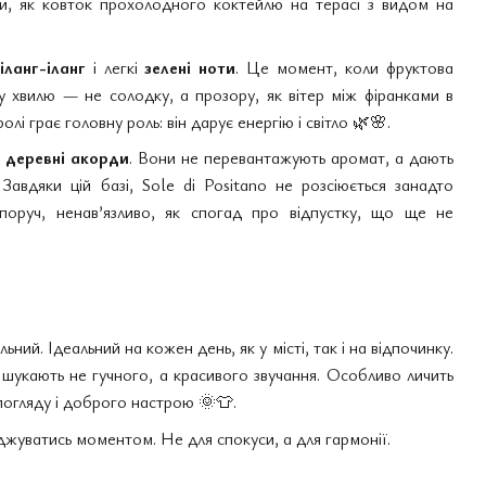
ми, як ковток прохолодного коктейлю на терасі з видом на
іланг-іланг
і легкі
зелені ноти
. Це момент, коли фруктова
ву хвилю — не солодку, а прозору, як вітер між фіранками в
і грає головну роль: він дарує енергію і світло
🌿🌸
.
і
деревні акорди
. Вони не перевантажують аромат, а дають
Завдяки цій базі, Sole di Positano не розсіюється занадто
поруч, ненав’язливо, як спогад про відпустку, що ще не
ьний. Ідеальний на кожен день, як у місті, так і на відпочинку.
і шукають не гучного, а красивого звучання. Особливо личить
 погляду і доброго настрою
🌞👕
.
оджуватись моментом. Не для спокуси, а для гармонії.