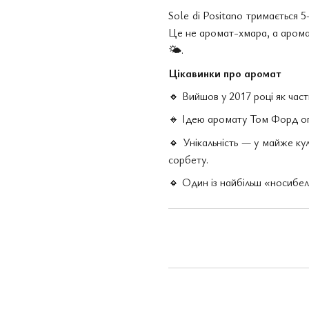
Sole di Positano тримається 
Це не аромат-хмара, а аромат-
🌤
️.
Цікавинки про аромат
🔸
Вийшов у 2017 році як части
🔸
Ідею аромату Том Форд опи
🔸
Унікальність — у майже кул
сорбету.
🔸
Один із найбільш «носибель