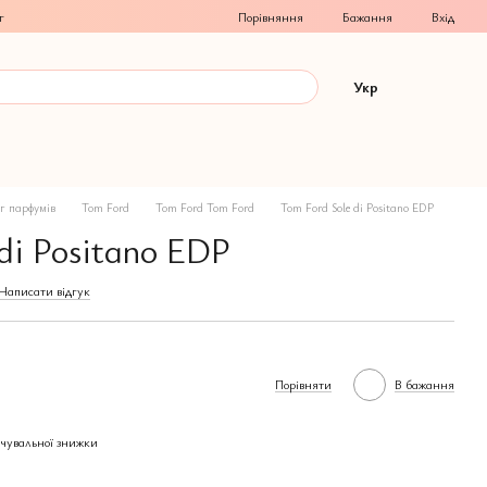
Порівняння
г
Бажання
Вхід
Укр
г парфумів
Tom Ford
Tom Ford Tom Ford
Tom Ford Sole di Positano EDP
di Positano EDP
Написати відгук
Порівняти
В бажання
чувальної знижки