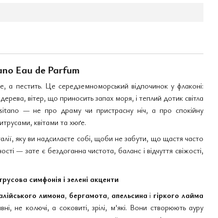
tano Eau de Parfum
, а пестить. Це середземноморський відпочинок у флаконі:
ерева, вітер, що приносить запах моря, і теплий дотик світла
ositano — не про драму чи пристрасну ніч, а про спокійну
итрусами, квітами та хюґе.
алії, яку ви надсилаєте собі, щоби не забути, що щастя часто
сті — зате є бездоганна чистота, баланс і відчуття свіжості,
русова симфонія і зелені акценти
талійського лимона
,
бергамота
,
апельсина
і
гіркого лайма
вні, не колючі, а соковиті, зрілі, м’які. Вони створюють ауру