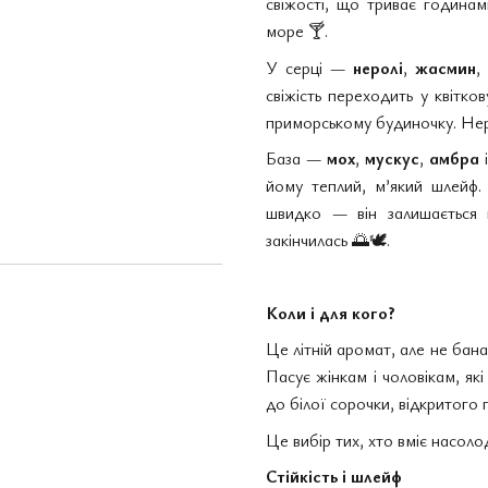
свіжості, що триває година
море
🍸
.
У серці —
неролі
,
жасмин
,
свіжість переходить у квітко
приморському будиночку. Нерол
База —
мох
,
мускус
,
амбра
йому теплий, м’який шлейф. 
швидко — він залишається 
закінчилась
🌅🕊
️.
Коли і для кого?
Це літній аромат, але не банал
Пасує жінкам і чоловікам, як
до білої сорочки, відкритого
Це вибір тих, хто вміє насол
Стійкість і шлейф