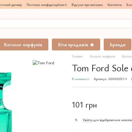
лічний договір
Політика конфіденційності
Відгуки про магазин
Контакти
Бло
Каталог парфумів
Хіти продажів 🔥
Бренди
Головна
Каталог парфумів
Катало
Tom Ford Sole 
В наявності
Артикул: 00000357-1
101 грн
Увійти
для відображення накопи
%