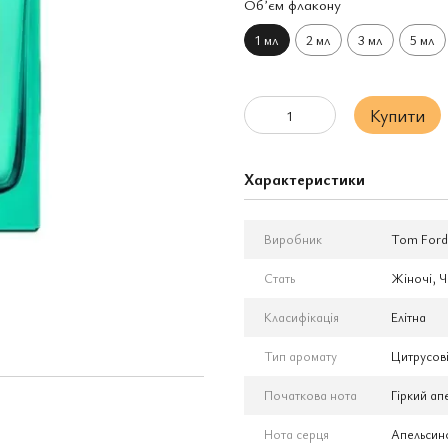
Обʼєм флакону
1 мл
2 мл
3 мл
5 мл
Купити
Характеристики
Виробник
Tom Ford
Стать
Жіночі, Ч
Класифікація
Елітна
Тип аромату
Цитрусов
Початкова нота
Гіркий ап
Нота серця
Апельсино