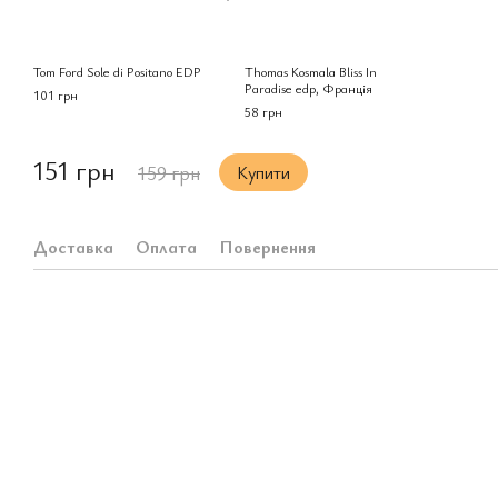
Tom Ford Sole di Positano EDP
Thomas Kosmala Bliss In
Paradise edp, Франція
101 грн
58 грн
151 грн
159 грн
Купити
Доставка
Оплата
Повернення