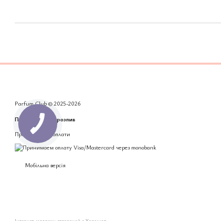
Parfum Club © 2025-2026
Парфумерія на розпив
Приймаємо до оплати
Мобільна версія
Інтернет-магазин створений з Хорошоп