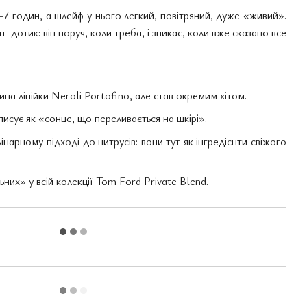
5–7 годин, а шлейф у нього легкий, повітряний, дуже «живий».
дотик: він поруч, коли треба, і зникає, коли вже сказано все
на лінійки Neroli Portofino, але став окремим хітом.
сує як «сонце, що переливається на шкірі».
інарному підході до цитрусів: вони тут як інгредієнти свіжого
них» у всій колекції Tom Ford Private Blend.