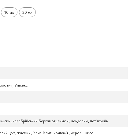
10 мл
20 мл
оловічі, Унісекс
і
ельсин, калабрійський бергамот, лимон, мандарин, петітгрейн
вий цвіт, жасмин, іланг-іланг, конвалія, неролі, шисо