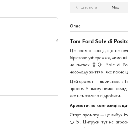
Кінцева нота
Мох
Опис
Tom Ford Sole di Posi
Це аромат сонця, що не пече
бірюзове узбережжя, лимонні д
на плечах
🌞🍋
. Sole di P
насолоду життям, яке пахне ц
Цей аромат — як листівка з Іт
просте. У ньому немає складно
яке неможливо підробити.
Ароматична композиція: цит
Старт аромату — це вибух
і
🍊🍈
. Цитруси тут не агреси