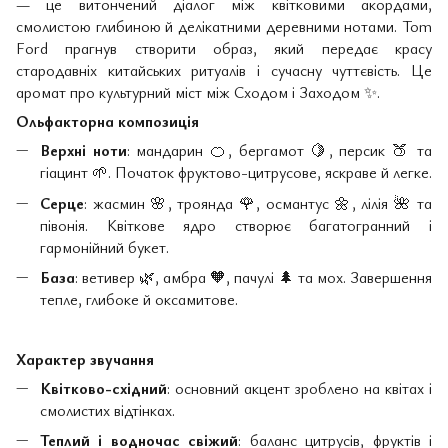
— це витончений діалог між квітковими акордами,
смолистою глибиною й делікатними деревними нотами. Tom
Ford прагнув створити образ, який передає красу
стародавніх китайських ритуалів і сучасну чуттєвість. Це
аромат про культурний міст між Сходом і Заходом
✨
.
Ольфакторна композиція
Верхні ноти
: мандарин
🍊
, бергамот
🍋
, персик
🍑
та
гіацинт
🌱
. Початок фруктово-цитрусове, яскраве й легке.
Серце
: жасмин
🌸
, троянда
🌹
, османтус
🌼
, лілія
🌺
та
півонія. Квіткове ядро створює багатогранний і
гармонійний букет.
База
: ветивер
🌿
, амбра
🧡
, пачулі
🌲
та мох. Завершення
тепле, глибоке й оксамитове.
Характер звучання
Квітково-східний
: основний акцент зроблено на квітах і
смолистих відтінках.
Теплий і водночас свіжий
: баланс цитрусів, фруктів і