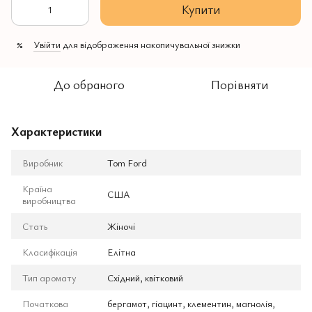
Купити
Увійти
для відображення накопичувальної знижки
%
До обраного
Порівняти
Характеристики
Виробник
Tom Ford
Країна
США
виробництва
Стать
Жіночі
Класифікація
Елітна
Тип аромату
Східний, квітковий
Початкова
бергамот, гіацинт, клементин, магнолія,