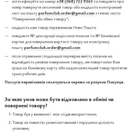
зателефонуйте на номер
+38 (068) 722 9365
та повідомте про
намір повернути оплачений товар або надішліть електронний
лист на пошту
parfumclub.order@gmail.com
з темою листа
"Повернення або обмін товару";
надішліть нам товар перевізником Нова Пошта.
повідомте № декларації надісланої посилки та № банківської
картки для повернення вартості товару на електронну
пошту
parfumclub.order@gmail.com
після отримання і подальшої перевірки вмісту посилки на
відповідність умовам повернення товару, ми повертаємо Вам
гроші на банківську карту або надсилаємо інший товар протягом
трьох робочих днів.
Послуги перевізників сплачуються окремо за рахунок Покупця.
За яких умов може бути відмовлено в обміні чи
повернені товару?
Товар був у вживанні і має слідів використання;
Товар не повністю укомплектований і порушена цілісність
упаковки;