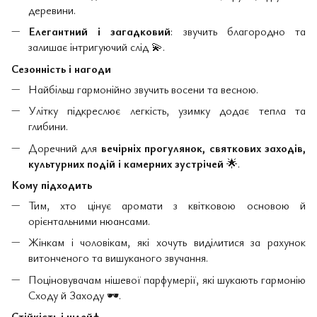
деревини.
Елегантний і загадковий
: звучить благородно та
залишає інтригуючий слід
💫
.
Сезонність і нагоди
Найбільш гармонійно звучить восени та весною.
Улітку підкреслює легкість, узимку додає тепла та
глибини.
Доречний для
вечірніх прогулянок, святкових заходів,
культурних подій і камерних зустрічей
🌟
.
Кому підходить
Тим, хто цінує аромати з квітковою основою й
орієнтальними нюансами.
Жінкам і чоловікам, які хочуть виділитися за рахунок
витонченого та вишуканого звучання.
Поціновувачам нішевої парфумерії, які шукають гармонію
Сходу й Заходу
🕶
️.
Стійкість і шлейф