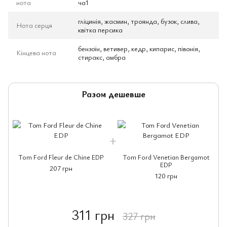
нота
ча1
гліцинія, жасмин, троянда, бузок, слива,
Нота серця
квітка персика
бензоїн, ветивер, кедр, кипарис, півонія,
Кінцева нота
стиракс, амбра
Разом дешевше
Tom Ford Fleur de Chine EDP
Tom Ford Venetian Bergamot
EDP
207 грн
120 грн
311 грн
327 грн