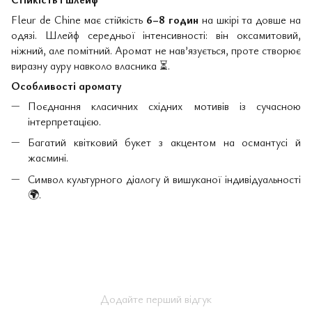
Fleur de Chine має стійкість
6–8 годин
на шкірі та довше на
одязі. Шлейф середньої інтенсивності: він оксамитовий,
ніжний, але помітний. Аромат не нав’язується, проте створює
виразну ауру навколо власника
⏳
.
Особливості аромату
Поєднання класичних східних мотивів із сучасною
інтерпретацією.
Багатий квітковий букет з акцентом на османтусі й
жасмині.
Символ культурного діалогу й вишуканої індивідуальності
🌍
.
Додайте перший відгук