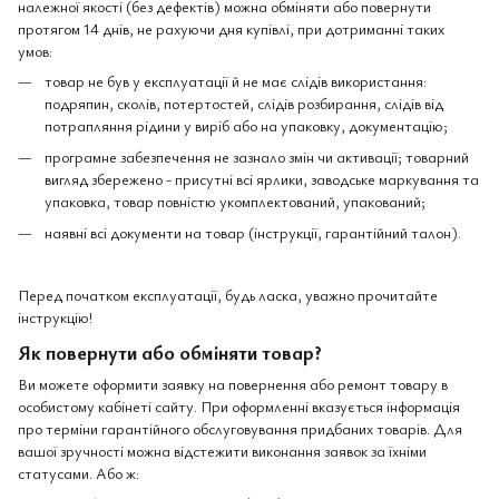
належної якості (без дефектів) можна обміняти або повернути
протягом 14 днів, не рахуючи дня купівлі, при дотриманні таких
умов:
товар не був у експлуатації й не має слідів використання:
подряпин, сколів, потертостей, слідів розбирання, слідів від
потрапляння рідини у виріб або на упаковку, документацію;
програмне забезпечення не зазнало змін чи активації; товарний
вигляд збережено - присутні всі ярлики, заводське маркування та
упаковка, товар повністю укомплектований, упакований;
наявні всі документи на товар (інструкції, гарантійний талон).
Перед початком експлуатації, будь ласка, уважно прочитайте
інструкцію!
Як повернути або обміняти товар?
Ви можете оформити заявку на повернення або ремонт товару в
особистому кабінеті сайту. При оформленні вказується інформація
про терміни гарантійного обслуговування придбаних товарів. Для
вашої зручності можна відстежити виконання заявок за їхніми
статусами. Або ж: