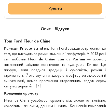
Купити
Опис
Відгуки
Tom Ford Fleur de Chine
Колекція
Private Blend
від Tom Ford завжди звертається до
тем, що виходять за рамки звичайної парфумерії. У 2013 році
світ побачив
Fleur de Chine Eau de Parfum
— аромат,
натхненний східною естетикою та культурою Китаю. Це
парфум, який поєднав традиції і сучасність, розкіш і
стриманість. Його звучання дарує атмосферу загадковості й
вишуканості, немов прогулянка старовинним садом серед
квітучих дерев
🌸🇨🇳
.
Концепція аромату
Fleur de Chine уособлює гармонію між силою та ніжністю,
чоловічим і жіночим, денним і нічним. Концепція композиції