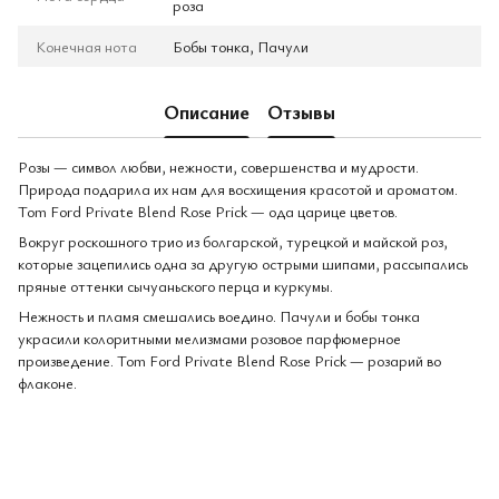
роза
Конечная нота
Бобы тонка, Пачули
Описание
Отзывы
Розы — символ любви, нежности, совершенства и мудрости.
Природа подарила их нам для восхищения красотой и ароматом.
Tom Ford Private Blend Rose Prick — ода царице цветов.
Вокруг роскошного трио из болгарской, турецкой и майской роз,
которые зацепились одна за другую острыми шипами, рассыпались
пряные оттенки сычуаньского перца и куркумы.
Нежность и пламя смешались воедино. Пачули и бобы тонка
украсили колоритными мелизмами розовое парфюмерное
произведение. Tom Ford Private Blend Rose Prick — розарий во
флаконе.