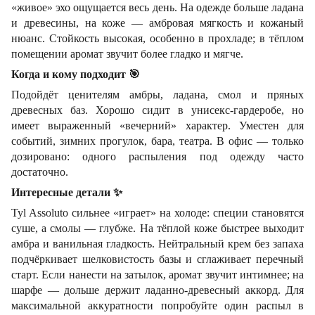
«живое» эхо ощущается весь день. На одежде больше ладана
и древесины, на коже — амбровая мягкость и кожаный
нюанс. Стойкость высокая, особенно в прохладе; в тёплом
помещении аромат звучит более гладко и мягче.
Когда и кому подходит
🎯
Подойдёт ценителям амбры, ладана, смол и пряных
древесных баз. Хорошо сидит в унисекс-гардеробе, но
имеет выраженный «вечерний» характер. Уместен для
событий, зимних прогулок, бара, театра. В офис — только
дозировано: одного распыления под одежду часто
достаточно.
Интересные детали
✨
Tyl Assoluto сильнее «играет» на холоде: специи становятся
суше, а смолы — глубже. На тёплой коже быстрее выходит
амбра и ванильная гладкость. Нейтральный крем без запаха
подчёркивает шелковистость базы и сглаживает перечный
старт. Если нанести на затылок, аромат звучит интимнее; на
шарфе — дольше держит ладанно-древесный аккорд. Для
максимальной аккуратности попробуйте один распыл в