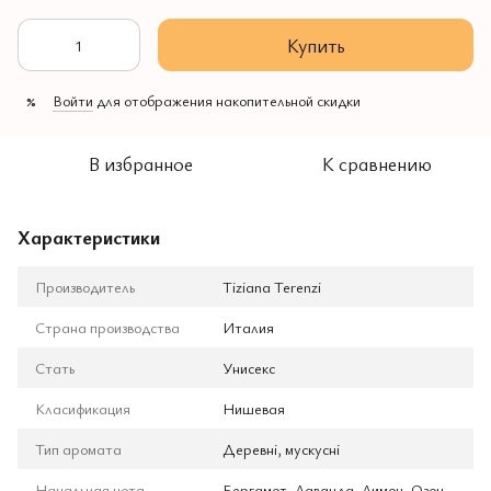
Купить
Войти
для отображения накопительной скидки
%
В избранное
К сравнению
Характеристики
Производитель
Tiziana Terenzi
Страна производства
Италия
Стать
Унисекс
Класификация
Нишевая
Тип аромата
Деревні, мускусні
Начальная нота
Бергамот, Лаванда, Лимон, Озон