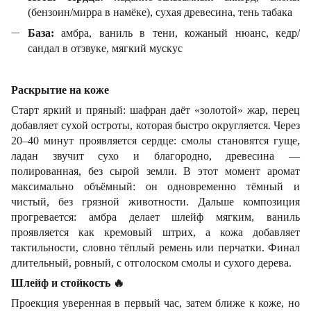
(бензоин/мирра в намёке), сухая древесина, тень табака
База:
амбра, ваниль в тени, кожаный нюанс, кедр/
сандал в отзвуке, мягкий мускус
Раскрытие на коже
Старт яркий и пряный: шафран даёт «золотой» жар, перец
добавляет сухой остроты, которая быстро округляется. Через
20–40 минут проявляется сердце: смолы становятся гуще,
ладан звучит сухо и благородно, древесина —
полированная, без сырой земли. В этот момент аромат
максимально объёмный: он одновременно тёмный и
чистый, без грязной животности. Дальше композиция
прогревается: амбра делает шлейф мягким, ваниль
проявляется как кремовый штрих, а кожа добавляет
тактильности, словно тёплый ремень или перчатки. Финал
длительный, ровный, с отголоском смолы и сухого дерева.
Шлейф и стойкость
🔥
Проекция уверенная в первый час, затем ближе к коже, но