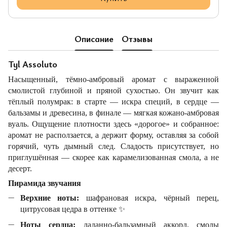
Описание
Отзывы
Tyl Assoluto
Насыщенный, тёмно-амбровый аромат с выраженной
смолистой глубиной и пряной сухостью. Он звучит как
тёплый полумрак: в старте — искра специй, в сердце —
бальзамы и древесина, в финале — мягкая кожано-амбровая
вуаль. Ощущение плотности здесь «дорогое» и собранное:
аромат не расползается, а держит форму, оставляя за собой
горячий, чуть дымный след. Сладость присутствует, но
приглушённая — скорее как карамелизованная смола, а не
десерт.
Пирамида звучания
Верхние ноты:
шафрановая искра, чёрный перец,
цитрусовая цедра в оттенке
✨
Ноты сердца:
ладанно-бальзамный аккорд, смолы