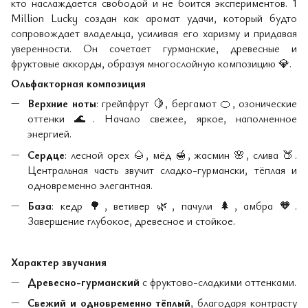
кто наслаждается свободой и не боится экспериментов. 1
Million Lucky создан как аромат удачи, который будто
сопровождает владельца, усиливая его харизму и придавая
уверенности. Он сочетает гурманские, древесные и
фруктовые аккорды, образуя многослойную композицию
💎
.
Ольфакторная композиция
Верхние ноты
: грейпфрут
🍋
, бергамот
🍊
, озонические
оттенки
🌊
. Начало свежее, яркое, наполненное
энергией.
Сердце
: лесной орех
🌰
, мёд
🍯
, жасмин
🌸
, слива
🍑
.
Центральная часть звучит сладко-гурмански, тёплая и
одновременно элегантная.
База
: кедр
🌳
, ветивер
🌿
, пачули
🌲
, амбра
🧡
.
Завершение глубокое, древесное и стойкое.
Характер звучания
Древесно-гурманский
с фруктово-сладкими оттенками.
Свежий и одновременно тёплый
, благодаря контрасту