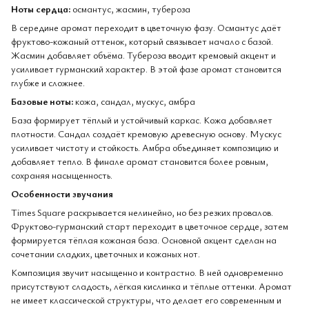
Ноты сердца:
османтус, жасмин, тубероза
В середине аромат переходит в цветочную фазу. Османтус даёт
фруктово-кожаный оттенок, который связывает начало с базой.
Жасмин добавляет объёма. Тубероза вводит кремовый акцент и
усиливает гурманский характер. В этой фазе аромат становится
глубже и сложнее.
Базовые ноты:
кожа, сандал, мускус, амбра
База формирует тёплый и устойчивый каркас. Кожа добавляет
плотности. Сандал создаёт кремовую древесную основу. Мускус
усиливает чистоту и стойкость. Амбра объединяет композицию и
добавляет тепло. В финале аромат становится более ровным,
сохраняя насыщенность.
Особенности звучания
Times Square раскрывается нелинейно, но без резких провалов.
Фруктово-гурманский старт переходит в цветочное сердце, затем
формируется тёплая кожаная база. Основной акцент сделан на
сочетании сладких, цветочных и кожаных нот.
Композиция звучит насыщенно и контрастно. В ней одновременно
присутствуют сладость, лёгкая кислинка и тёплые оттенки. Аромат
не имеет классической структуры, что делает его современным и