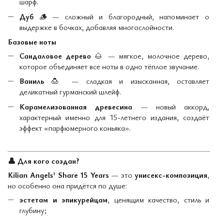
шарф.
Дуб
🪵
— сложный и благородный, напоминает о
выдержке в бочках, добавляя многослойности.
Базовые ноты
Сандаловое дерево
🌰
— мягкое, молочное дерево,
которое объединяет все ноты в одно тёплое звучание.
Ваниль
🍮
— сладкая и изысканная, оставляет
деликатный гурманский шлейф.
Карамелизованная древесина
— новый аккорд,
характерный именно для 15-летнего издания, создаёт
эффект «парфюмерного коньяка».
👤
Для кого создан?
Kilian Angels' Share 15 Years
— это
унисекс-композиция
,
но особенно она придётся по душе:
эстетам и эпикурейцам
, ценящим качество, стиль и
глубину;