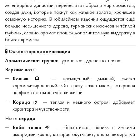
легендарной династии, перенёс этот образ в мир ароматов,
создав духи, которые пахнут как жидкое золото, хранящее
семейную историю. В юбилейном издании ощущается ещё
больше насыщенного дерева, гурманских нюансов и тёплой
глубины, словно аромат прошёл дополнительную выдержку в
бочках времени.
🧪
Ольфакторная композиция
Ароматическая группа:
гурманская, древесно-пряная
Верхние ноты
Коньяк
🥃
— насыщенный, дымный, слегка
карамелизированный. Он сразу захватывает, открывая
парфюм тостом за счастье жизни.
Корица
🌿
— тёплая и немного острая, добавляет
характера и чувственности.
Ноты сердца
Бобы тонка
🌱
— бархатистая ваниль с лёгкими
аккордами какао, которая окутывает, как кашемировый