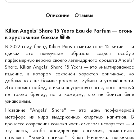
Описание
Отзывы
Kilian Angels' Share 15 Years Eau de Parfum — огонь
в хрустальном бокале 🥃🔥
В 2022 году бренд Kilian Paris отметил своё 15-летие — и
сделал это наилучшим образом: создав особую
парфюмерную версию своего легендарного аромата Angels'
Share. Kilian Angels' Share 15 Years — это лимитированное
издание, в котором сохранён характер оригинала, но
добавлено ещё больше роскоши, глубины и утончённости.
Это аромат побед, стиля и внутреннего огня, посвящённый
не только бренду, но и каждому, кто не боится быть
узнаваемым.
Название “Angels’ Share” — это дань парфюмерной
метафоре из мира выдержанных спиртных напитков. В
процессе созревания коньяка часть алкоголя испаряется — и
эту часть, якобы «подаренную ангелам», романтично
называют "долей ангелов". Kilian Hennessy, наследник