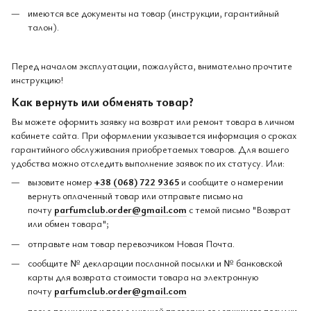
имеются все документы на товар (инструкции, гарантийный
талон).
Перед началом эксплуатации, пожалуйста, внимательно прочтите
инструкцию!
Как вернуть или обменять товар?
Вы можете оформить заявку на возврат или ремонт товара в личном
кабинете сайта. При оформлении указывается информация о сроках
гарантийного обслуживания приобретаемых товаров. Для вашего
удобства можно отследить выполнение заявок по их статусу. Или:
вызовите номер
+38 (068) 722 9365
и сообщите о намерении
вернуть оплаченный товар или отправьте письмо на
почту
parfumclub.order@gmail.com
с темой письмо "Возврат
или обмен товара";
отправьте нам товар перевозчиком Новая Почта.
сообщите № декларации посланной посылки и № банковской
карты для возврата стоимости товара на электронную
почту
parfumclub.order@gmail.com
после получения и последующей проверки содержимого посылки