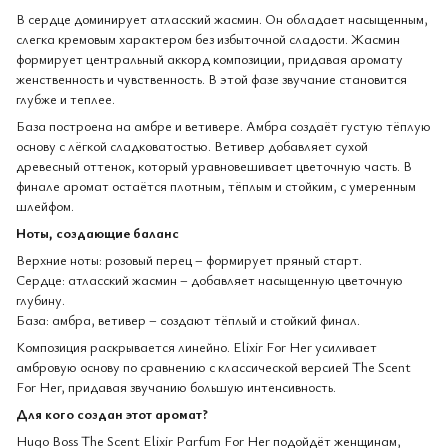
В сердце доминирует атласский жасмин. Он обладает насыщенным,
слегка кремовым характером без избыточной сладости. Жасмин
формирует центральный аккорд композиции, придавая аромату
женственность и чувственность. В этой фазе звучание становится
глубже и теплее.
База построена на амбре и ветивере. Амбра создаёт густую тёплую
основу с лёгкой сладковатостью. Ветивер добавляет сухой
древесный оттенок, который уравновешивает цветочную часть. В
финале аромат остаётся плотным, тёплым и стойким, с умеренным
шлейфом.
Ноты, создающие баланс
Верхние ноты: розовый перец – формирует пряный старт.
Сердце: атласский жасмин – добавляет насыщенную цветочную
глубину.
База: амбра, ветивер – создают тёплый и стойкий финал.
Композиция раскрывается линейно. Elixir For Her усиливает
амбровую основу по сравнению с классической версией The Scent
For Her, придавая звучанию большую интенсивность.
Для кого создан этот аромат?
Hugo Boss The Scent Elixir Parfum For Her подойдёт женщинам,