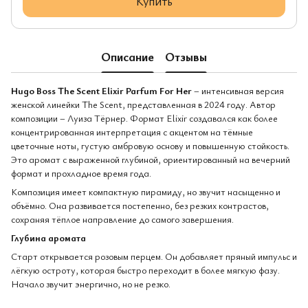
Купить
Описание
Отзывы
Hugo Boss The Scent Elixir Parfum For Her
– интенсивная версия
женской линейки The Scent, представленная в 2024 году. Автор
композиции – Луиза Тёрнер. Формат Elixir создавался как более
концентрированная интерпретация с акцентом на тёмные
цветочные ноты, густую амбровую основу и повышенную стойкость.
Это аромат с выраженной глубиной, ориентированный на вечерний
формат и прохладное время года.
Композиция имеет компактную пирамиду, но звучит насыщенно и
объёмно. Она развивается постепенно, без резких контрастов,
сохраняя тёплое направление до самого завершения.
Глубина аромата
Старт открывается розовым перцем. Он добавляет пряный импульс и
лёгкую остроту, которая быстро переходит в более мягкую фазу.
Начало звучит энергично, но не резко.