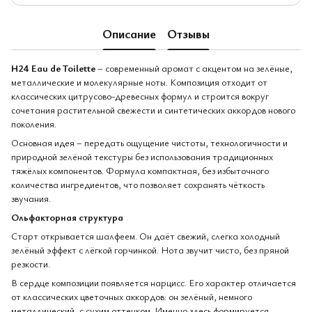
Описание
Отзывы
H24 Eau de Toilette
– современный аромат с акцентом на зелёные,
металлические и молекулярные ноты. Композиция отходит от
классических цитрусово-древесных формул и строится вокруг
сочетания растительной свежести и синтетических аккордов нового
поколения.
Основная идея – передать ощущение чистоты, технологичности и
природной зелёной текстуры без использования традиционных
тяжёлых компонентов. Формула компактная, без избыточного
количества ингредиентов, что позволяет сохранять чёткость
звучания.
Ольфакторная структура
Старт открывается шалфеем. Он даёт свежий, слегка холодный
зелёный эффект с лёгкой горчинкой. Нота звучит чисто, без пряной
резкости.
В сердце композиции появляется нарцисс. Его характер отличается
от классических цветочных аккордов: он зелёный, немного
металлический, с сухим оттенком. Именно здесь формируется