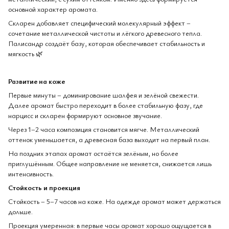
основной характер аромата.
Скларен добавляет специфический молекулярный эффект –
сочетание металлической чистоты и лёгкого древесного тепла.
Палисандр создаёт базу, которая обеспечивает стабильность и
мягкость 🌿
Развитие на коже
Первые минуты – доминирование шалфея и зелёной свежести.
Далее аромат быстро переходит в более стабильную фазу, где
нарцисс и скларен формируют основное звучание.
Через 1–2 часа композиция становится мягче. Металлический
оттенок уменьшается, а древесная база выходит на первый план.
На поздних этапах аромат остаётся зелёным, но более
приглушённым. Общее направление не меняется, снижается лишь
интенсивность.
Стойкость и проекция
Стойкость – 5–7 часов на коже. На одежде аромат может держаться
дольше.
Проекция умеренная: в первые часы аромат хорошо ощущается в