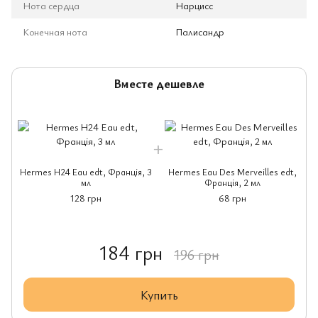
Нота сердца
Нарцисс
Конечная нота
Палисандр
Вместе дешевле
Hermes H24 Eau edt, Франція, 3
Hermes Eau Des Merveilles edt,
H
мл
Франція, 2 мл
128 грн
68 грн
184 грн
196 грн
Купить