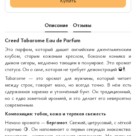
Купить
Описание
Отзывы
Creed Tabarome Eau de Parfum
Это парфюм, который дышит английским джентльменским
клубом, старым кожаным креслом, бокалом коньяка и
дымом сигары, медленно тающим в полумраке. Это аромат
статуса. Он о силе, которая не требует демонстраций
🥃🕴
️.
Tabarome — это аромат для мужчины, который читает
между строк, говорит мало, но всегда точно. В нём есть
сдержанная харизма и утончённый бунт. Он традиционный,
но с едва заметной иронией, и это делает его невероятно
современным.
Композиция: табак, кожа и терпкая свежесть
Начало аромата —
бергамот
. Свежий, цитрусовый, с лёгкой
горечью
🍋
. Он напоминает о первых секундах знакомства:
вежливость, дистанция, холодная уверенность. Но сразу за