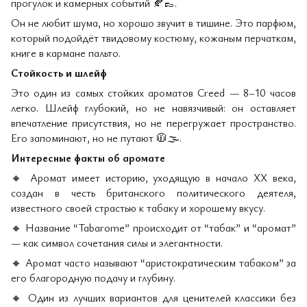
прогулок и камерных событий
🍂👞
.
Он не любит шума, но хорошо звучит в тишине. Это парфюм,
который подойдёт твидовому костюму, кожаным перчаткам,
книге в кармане пальто.
Стойкость и шлейф
Это один из самых стойких ароматов Creed — 8–10 часов
легко. Шлейф глубокий, но не навязчивый: он оставляет
впечатление присутствия, но не перегружает пространство.
Его запоминают, но не путают
🧥🌫
️.
Интересные факты об аромате
🔸
Аромат имеет историю, уходящую в начало XX века,
создан в честь британского политического деятеля,
известного своей страстью к табаку и хорошему вкусу.
🔸
Название “Tabarome” происходит от “табак” и “аромат”
— как символ сочетания силы и элегантности.
🔸
Аромат часто называют “аристократическим табаком” за
его благородную подачу и глубину.
🔸
Один из лучших вариантов для ценителей классики без