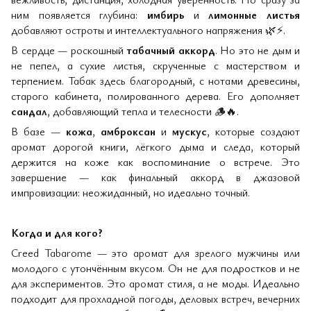
ним появляется глубина:
имбирь
и
лимонные листья
добавляют остроты и интеллектуального напряжения
🌿⚡
.
В сердце — роскошный
табачный аккорд
. Но это не дым и
не пепел, а сухие листья, скрученные с мастерством и
терпением. Табак здесь благородный, с нотами древесины,
старого кабинета, полированного дерева. Его дополняет
сандал
, добавляющий тепла и телесности
🪵🔥
.
В базе —
кожа
,
амброксан
и
мускус
, которые создают
аромат дорогой книги, лёгкого дыма и следа, который
держится на коже как воспоминание о встрече. Это
завершение — как финальный аккорд в джазовой
импровизации: неожиданный, но идеально точный.
Когда и для кого?
Creed Tabarome — это аромат для зрелого мужчины или
молодого с утончённым вкусом. Он не для подростков и не
для экспериментов. Это аромат стиля, а не моды. Идеально
подходит для прохладной погоды, деловых встреч, вечерних