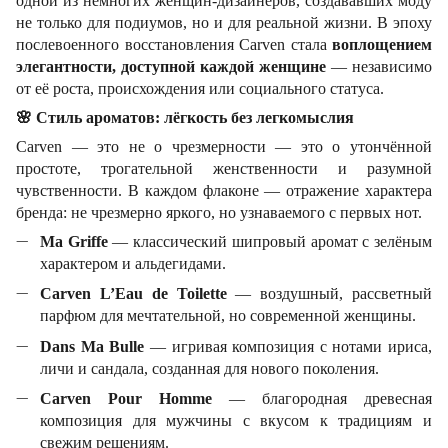
одной из немногих женщин-дизайнеров, создававших моду
не только для подиумов, но и для реальной жизни. В эпоху
послевоенного восстановления Carven стала
воплощением
элегантности, доступной каждой женщине
— независимо
от её роста, происхождения или социального статуса.
🌸
Стиль ароматов: лёгкость без легкомыслия
Carven — это не о чрезмерности — это о утончённой
простоте, трогательной женственности и разумной
чувственности. В каждом флаконе — отражение характера
бренда: не чрезмерно яркого, но узнаваемого с первых нот.
Ma Griffe
— классический шипровый аромат с зелёным
характером и альдегидами.
Carven L’Eau de Toilette
— воздушный, рассветный
парфюм для мечтательной, но современной женщины.
Dans Ma Bulle
— игривая композиция с нотами ириса,
личи и сандала, созданная для нового поколения.
Carven Pour Homme
— благородная древесная
композиция для мужчины с вкусом к традициям и
свежим решениям.