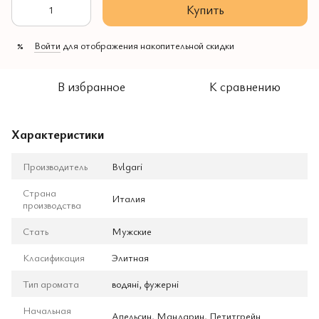
Купить
Войти
для отображения накопительной скидки
%
В избранное
К сравнению
Характеристики
Производитель
Bvlgari
Страна
Италия
производства
Стать
Мужские
Класификация
Элитная
Тип аромата
водяні, фужерні
Начальная
Апельсин, Мандарин, Петитгрейн