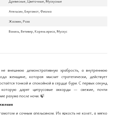
Древесные, Цветочные, Мускусные
Апельсин, Бергамот, Фиалка
Жасмин, Роза
Ваниль, Ветивер, Корень ириса, Мускус
не внешнюю демонстративную храбрость, а внутреннюю
ода женщине, которая мыслит стратегически, действует
остаётся тонкой и спокойной в сердце бури. С первых секунд
, которую дарят цитрусовые аккорды — свежие, почти
ие разума после ночи.
🍃
вижения
амотом и сочным апельсином. Их яркость не колет, а мягко