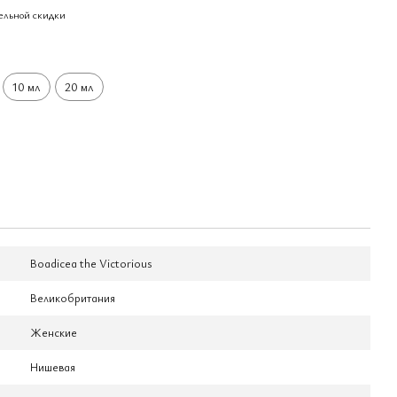
ельной скидки
10 мл
20 мл
Boadicea the Victorious
Великобритания
Женские
Нишевая