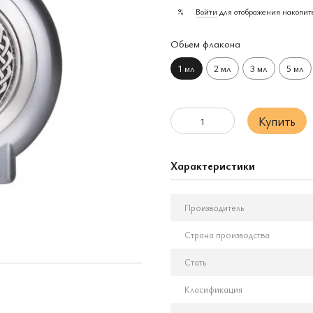
Войти
для отображения накопит
%
Обьем флакона
1 мл
2 мл
3 мл
5 мл
Купить
Характеристики
Производитель
Страна производства
Стать
Класификация