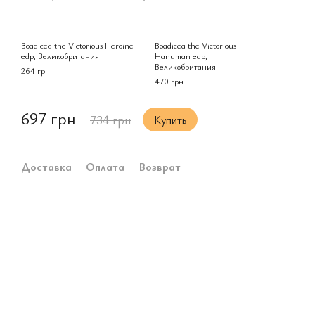
Boadicea the Victorious Heroine
Boadicea the Victorious
edp, Великобритания
Hanuman edp,
Великобритания
264 грн
470 грн
697 грн
734 грн
Купить
Доставка
Оплата
Возврат