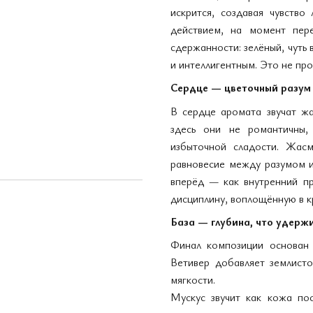
искрится, создавая чувство
действием, на момент пер
сдержанности: зелёный, чуть
Boadicea the Victorious Heroine
Boadicea t
edp, Великобритания
Narcotic 
и интеллигентным. Это не про
264 грн
732 грн
Сердце — цветочный разум
946 грн
996 грн
Купить
В сердце аромата звучат ж
здесь они не романтичны, 
избыточной сладости. Жас
равновесие между разумом и
вперёд — как внутренний пр
дисциплину, воплощённую в к
База — глубина, что удерж
Финал композиции основан 
Ветивер добавляет землист
мягкости.
Мускус звучит как кожа по