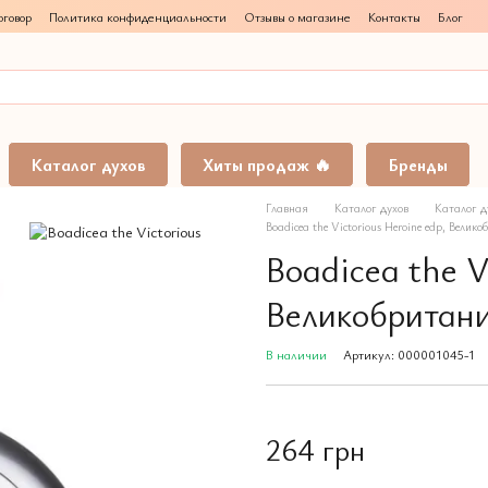
говор
Политика конфиденциальности
Отзывы о магазине
Контакты
Блог
Каталог духов
Хиты продаж 🔥
Бренды
Главная
Каталог духов
Каталог д
Boadicea the Victorious Heroine edp, Велик
Boadicea the V
Великобритан
В наличии
Артикул: 000001045-1
264 грн