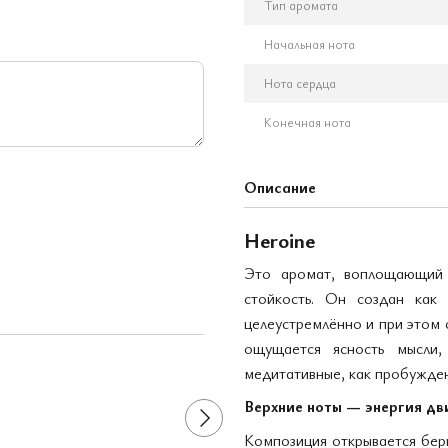
Тип аромата
Начальная нота
Нота сердца
Конечная нота
Описание
Heroine
Это аромат, воплощающий 
стойкость. Он создан как 
Вместе дешевле
целеустремлённо и при этом 
ощущается ясность мысли
медитативные, как пробужден
Верхние ноты — энергия д
Композиция открывается берг