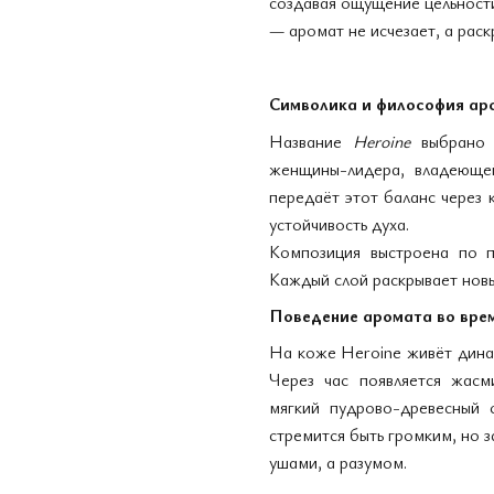
создавая ощущение цельности
— аромат не исчезает, а раск
Символика и философия ар
Название
Heroine
выбрано н
женщины-лидера, владеюще
передаёт этот баланс через 
устойчивость духа.
Композиция выстроена по п
Каждый слой раскрывает новы
Поведение аромата во вре
На коже Heroine живёт дина
Через час появляется жасм
мягкий пудрово-древесный 
стремится быть громким, но з
ушами, а разумом.