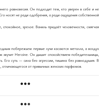
него равновесия. Он подходит тем, кто уверен в себе и не
Его носят не ради одобрения, а ради ощущения собственной
 спокойное, зрелое. Ваниль придаёт человечности, смягчая
одным побережьем: первые лучи касаются металла, а воздух
ак звучит Heroine. Он дышит спокойствием победительницы,
ь. Его суть — сила без агрессии, тишина без равнодушия. В
, отличающегося от привычных женских парфюмов.