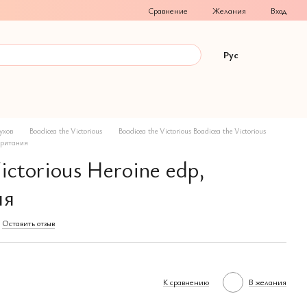
Сравнение
Желания
Вход
Рус
ухов
Boadicea the Victorious
Boadicea the Victorious Boadicea the Victorious
обритания
ictorious Heroine edp,
ия
Оставить отзыв
К сравнению
В желания