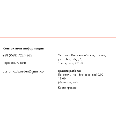
Контактная информация
+38 (068) 722 9365
Украина, Киевская область, г. Киев,
ул. Е. Гедройца, 6,
Перезвонить вам?
1 этаж, оф.2, 03150
График работы:
parfumclub.order@gmail.com
Понедельник - Воскресенье:10.00 -
19.00
(без выходных)
Карта проезда