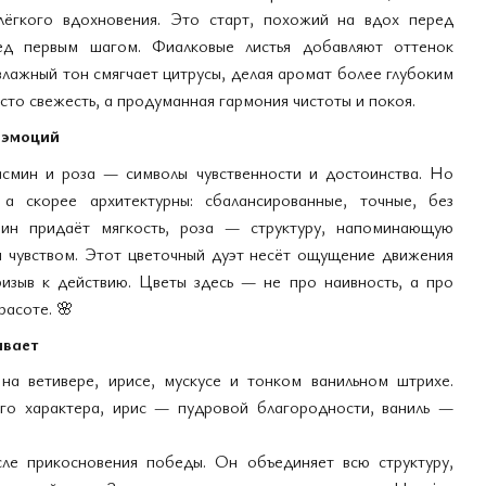
 лёгкого вдохновения. Это старт, похожий на вдох перед
ед первым шагом. Фиалковые листья добавляют оттенок
 влажный тон смягчает цитрусы, делая аромат более глубоким
he Victorious Pure
edp, Великобритания
сто свежесть, а продуманная гармония чистоты и покоя.
 эмоций
асмин и роза — символы чувственности и достоинства. Но
а скорее архитектурны: сбалансированные, точные, без
мин придаёт мягкость, роза — структуру, напоминающую
 чувством. Этот цветочный дуэт несёт ощущение движения
изыв к действию. Цветы здесь — не про наивность, а про
расоте.
🌸
ивает
на ветивере, ирисе, мускусе и тонком ванильном штрихе.
ого характера, ирис — пудровой благородности, ваниль —
сле прикосновения победы. Он объединяет всю структуру,