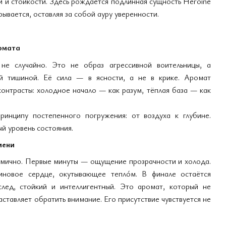
 и стойкости. Здесь рождается подлинная сущность Heroine
рывается, оставляя за собой ауру уверенности.
омата
е случайно. Это не образ агрессивной воительницы, а
й тишиной. Её сила — в ясности, а не в крике. Аромат
контрасты: холодное начало — как разум, тёплая база — как
ринципу постепенного погружения: от воздуха к глубине.
й уровень состояния.
мени
мично. Первые минуты — ощущение прозрачности и холода.
иновое сердце, окутывающее тепло́м. В финале остаётся
след, стойкий и интеллигентный. Это аромат, который не
аставляет обратить внимание. Его присутствие чувствуется не