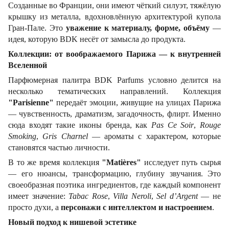
Созданные во Франции, они имеют чёткий силуэт, тяжёлую
крышку из металла, вдохновлённую архитектурой купола
Гран-Пале. Это
уважение к материалу, форме, объёму
—
идея, которую BDK несёт от замысла до продукта.
Коллекции: от воображаемого Парижа — к внутренней
Вселенной
Парфюмерная палитра BDK Parfums условно делится на
несколько тематических направлений. Коллекция
"Parisienne"
передаёт эмоции, живущие на улицах Парижа
— чувственность, драматизм, загадочность, флирт. Именно
сюда входят такие иконы бренда, как
Pas Ce Soir
,
Rouge
Smoking
,
Gris Charnel
— ароматы с характером, которые
становятся частью личности.
В то же время коллекция
"Matières"
исследует путь сырья
— его нюансы, трансформацию, глубину звучания. Это
своеобразная поэтика ингредиентов, где каждый компонент
имеет значение:
Tabac Rose
,
Villa Neroli
,
Sel d’Argent
— не
просто духи, а
персонажи с интеллектом и настроением
.
Новый подход к нишевой эстетике