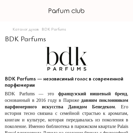
Каталог духов
BDK Parfums
BDK Parfums
BDK Parfums — независимый голос в современной
парфюмерии
BDK Parfums — это
французский нишевый бренд
,
основанный в 2016 году в Париже
давним поклонником
парфюмерного искусства Давидом Бенедеком
. Его
история тесно связана с семейной страстью к ароматам,
книгам и культуре, которая передавалась из поколения в
поколение. Именно библиотека в парижском квартале Palais
Royal вдохновила Давида на создание бренда с философией