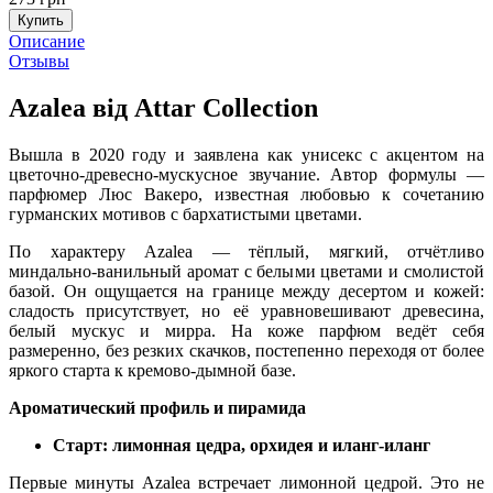
Купить
Описание
Отзывы
Azalea від Attar Collection
Вышла в 2020 году и заявлена как унисекс с акцентом на
цветочно-древесно-мускусное звучание. Автор формулы —
парфюмер Люс Вакеро, известная любовью к сочетанию
гурманских мотивов с бархатистыми цветами.
По характеру Azalea — тёплый, мягкий, отчётливо
миндально-ванильный аромат с белыми цветами и смолистой
базой. Он ощущается на границе между десертом и кожей:
сладость присутствует, но её уравновешивают древесина,
белый мускус и мирра. На коже парфюм ведёт себя
размеренно, без резких скачков, постепенно переходя от более
яркого старта к кремово-дымной базе.
Ароматический профиль и пирамида
Старт: лимонная цедра, орхидея и иланг-иланг
Первые минуты Azalea встречает лимонной цедрой. Это не