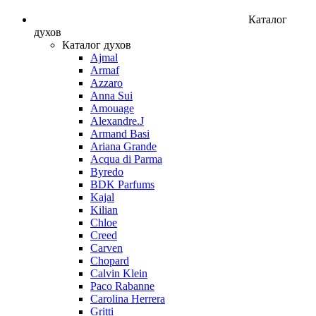
Каталог
духов
Каталог духов
Ajmal
Armaf
Azzaro
Anna Sui
Amouage
Alexandre.J
Armand Basi
Ariana Grande
Acqua di Parma
Byredo
BDK Parfums
Kajal
Kilian
Chloe
Creed
Carven
Chopard
Calvin Klein
Paco Rabanne
Carolina Herrera
Gritti