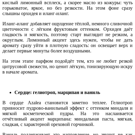
кислый лимонный всплеск, а скорее масло из кожуры: чуть
горьковатое, яркое, но без резкости. На этом фоне сразу
слышны орхидея и иланг-иланг.
Иланг-иланг добавляет ощущение тёплой, немного сливочной
цветочности с лёгким фруктовым оттенком. Орхидея даёт
гладкость и мягкость, поэтому старт выглядит не резким, а
округлым. Лимонный акцент здесь нужен, чтобы не дать
аромату сразу уйти в плотную сладость: он освещает верх и
делает первые минуты более воздушными.
На этом этапе парфюм подойдёт тем, кто не любит резкой
цитрусовой свежести, но ценит лёгкую, тонизирующую искру
в начале аромата.
Сердце: гелиотроп, марципан и ваниль
В сердце Azalea становится заметно теплее. Гелиотроп
привносит пудрово-ванильный эффект с оттенком миндаля и
мягкой косметической пудры. На это наслаивается
отчётливый акцент марципана: миндальная паста, мягкая,
сладкая, с характерной ореховой горчинкой.
Ваниль поддерживает это направление, но звучит не как