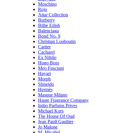
Moschino
Roja
Attar Collection
Burberry
Billie Eilish
Balenciaga
Bond No. 9
Christian Louboutin
Cartier
Cacharel
Ex Nihilo
Hugo Boss
Meo Fusciuni
Hayari
Morph
Shiseido
Hermès
Masque Milano
Haute Fragrance Company
Initio Parfums Prives
Michael Kors
The House Of Oud
Jean Paull Gaultier
Jo Malone
M. Micallef