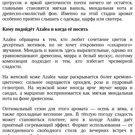
цитрусов и яркой цветочности почти ничего не остаётся,
главными становятся мягкая ваниль, миндальная нота и
древесно-смолистый фон. Именно на этой стадии аромат
особенно приятно слышать с одежды, шарфа или свитера.
Кому подойдёт Azalea и когда её носить
Azalea обращена к тем, кто любит сочетание цветов и
десертных мотивов, но не хочет откровенно «сахарного»
звучания. Миндаль и ваниль здесь выразительные, однако их
уравновешивают древесина, мирра и белый мускус, поэтому
композиция подходит и тем, кто избегает чрезмерной
сладости.
На женской коже Azalea чаще раскрывается более кремово-
цветочно: сильнее ощущаются орхидея, роза и пудровый
гелиотроп. На мужской коже иногда ярче звучат мирра и
сандал, а марципан воспринимается как мягкая миндальная
нота на фоне древесины.
Оптимальный сезон для этого аромата — осень и зима, а
также прохладные весенние дни. В тёплую погоду сладость
может становиться плотнее, зато в холоде Azalea даёт
приятный согревающий эффект. Формат использования — от
повседневного свободного стиля до вечерних встреч в