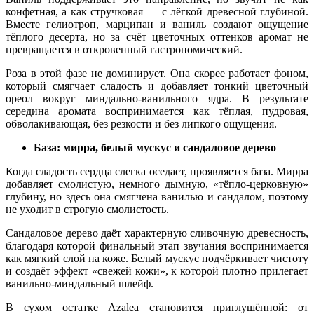
конфетная, а как стручковая — с лёгкой древесной глубиной.
Вместе гелиотроп, марципан и ваниль создают ощущение
тёплого десерта, но за счёт цветочных оттенков аромат не
превращается в откровенный гастрономический.
Роза в этой фазе не доминирует. Она скорее работает фоном,
который смягчает сладость и добавляет тонкий цветочный
ореол вокруг миндально-ванильного ядра. В результате
середина аромата воспринимается как тёплая, пудровая,
обволакивающая, без резкости и без липкого ощущения.
База: мирра, белый мускус и сандаловое дерево
Когда сладость сердца слегка оседает, проявляется база. Мирра
добавляет смолистую, немного дымную, «тёпло-церковную»
глубину, но здесь она смягчена ванилью и сандалом, поэтому
не уходит в строгую смолистость.
Сандаловое дерево даёт характерную сливочную древесность,
благодаря которой финальный этап звучания воспринимается
как мягкий слой на коже. Белый мускус подчёркивает чистоту
и создаёт эффект «свежей кожи», к которой плотно прилегает
ванильно-миндальный шлейф.
В сухом остатке Azalea становится приглушённой: от