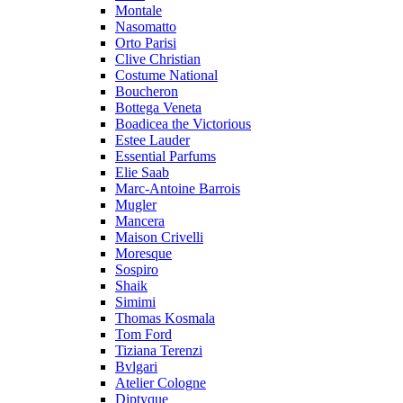
Montale
Nasomatto
Orto Parisi
Clive Christian
Costume National
Boucheron
Bottega Veneta
Boadicea the Victorious
Estee Lauder
Essential Parfums
Elie Saab
Marc-Antoine Barrois
Mugler
Mancera
Maison Crivelli
Moresque
Sospiro
Shaik
Simimi
Thomas Kosmala
Tom Ford
Tiziana Terenzi
Bvlgari
Atelier Cologne
Diptyque