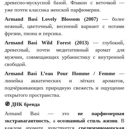
древесно-мускусной базой. Флакон с веточкой —
уже почти классика женской парфюмерии.
Armand Basi Lovely Blossom (2007)
— более
нежный, цветочный, весенний вариант с нотами
фрезии, пиона и персика.
Armand Basi Wild Forest (2013)
— глубокий,
древесный, почти медитативный аромат для
мужчин, совмещающих урбанистику с внутренней
свободой.
Armand Basi L’eau Pour Homme / Femme
—
линейка акватических и лёгких ароматов,
подчёркивающих природную свежесть и ощущение
открытого пространства.
🧭
ДНК бренда
Armand Basi — это
не парфюмерная
экстравагантность
, а
осознанный стиль жизни
. В
каждом аромате чувствуется
средиземноморская