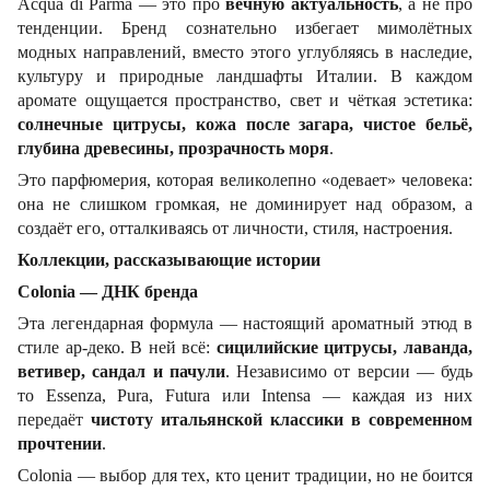
Acqua di Parma — это про
вечную актуальность
, а не про
тенденции. Бренд сознательно избегает мимолётных
модных направлений, вместо этого углубляясь в наследие,
культуру и природные ландшафты Италии. В каждом
аромате ощущается пространство, свет и чёткая эстетика:
солнечные цитрусы, кожа после загара, чистое бельё,
глубина древесины, прозрачность моря
.
Это парфюмерия, которая великолепно «одевает» человека:
она не слишком громкая, не доминирует над образом, а
создаёт его, отталкиваясь от личности, стиля, настроения.
Коллекции, рассказывающие истории
Colonia — ДНК бренда
Эта легендарная формула — настоящий ароматный этюд в
стиле ар-деко. В ней всё:
сицилийские цитрусы, лаванда,
ветивер, сандал и пачули
. Независимо от версии — будь
то Essenza, Pura, Futura или Intensa — каждая из них
передаёт
чистоту итальянской классики в современном
прочтении
.
Colonia — выбор для тех, кто ценит традиции, но не боится