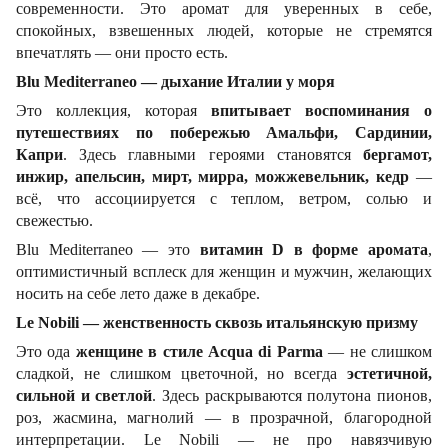
современности. Это аромат для уверенных в себе,
спокойных, взвешенных людей, которые не стремятся
впечатлять — они просто есть.
Blu Mediterraneo — дыхание Италии у моря
Это коллекция, которая
впитывает воспоминания о
путешествиях по побережью Амальфи, Сардинии,
Капри
. Здесь главными героями становятся
бергамот,
инжир, апельсин, мирт, мирра, можжевельник, кедр
—
всё, что ассоциируется с теплом, ветром, солью и
свежестью.
Blu Mediterraneo — это
витамин D в форме аромата
,
оптимистичный всплеск для женщин и мужчин, желающих
носить на себе лето даже в декабре.
Le Nobili — женственность сквозь итальянскую призму
Это ода
женщине в стиле Acqua di Parma
— не слишком
сладкой, не слишком цветочной, но всегда
эстетичной,
сильной и светлой
. Здесь раскрываются полутона пионов,
роз, жасмина, магнолий — в прозрачной, благородной
интерпретации. Le Nobili — не про навязчивую