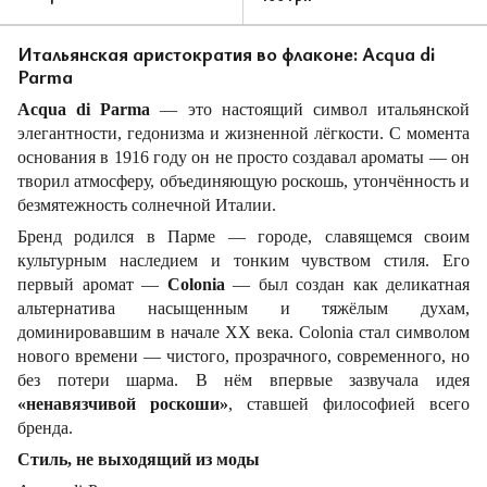
Итальянская аристократия во флаконе: Acqua di
Parma
Acqua di Parma
— это настоящий символ итальянской
элегантности, гедонизма и жизненной лёгкости. С момента
основания в 1916 году он не просто создавал ароматы — он
творил атмосферу, объединяющую роскошь, утончённость и
безмятежность солнечной Италии.
Бренд родился в Парме — городе, славящемся своим
культурным наследием и тонким чувством стиля. Его
первый аромат —
Colonia
— был создан как деликатная
альтернатива насыщенным и тяжёлым духам,
доминировавшим в начале XX века. Colonia стал символом
нового времени — чистого, прозрачного, современного, но
без потери шарма. В нём впервые зазвучала идея
«ненавязчивой роскоши»
, ставшей философией всего
бренда.
Стиль, не выходящий из моды