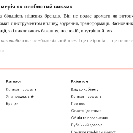
мерія як особистий виклик
а більшість нішевих брендів. Він не подає аромати як витон
ромат є інструментом впливу, збурення, трансформації. Засновни
ції
, які викликають бажання, неспокій, внутрішній рух.
ї
nasomatto
означає «божевільний ніс». І це не іронія — це точне
ли
 складу своїх ароматів. Для нього це —
не інформація для марке
свідомість. Створюючи аромати, Алессандро більше довіряє ві
про експеримент з інтенсивністю, щільністю, провокативністю.
Каталог
Клієнтам
клик
Каталог парфумів
Вхід до кабінету
 —
екстракти парфумів
, тобто найвища концентрація ароматичн
Хіти продажів 🔥
Каталог парфумів
а всотуются в простір і шкіру. Саме така насиченість дозволяє в
Бренди
Про нас
Оплата і доставка
акону
Обмін та повернення
Публічний договір
Політика конфіденційності
омат бренда. Інтенсивна смолистість, дим, темрява, канабіс, дере