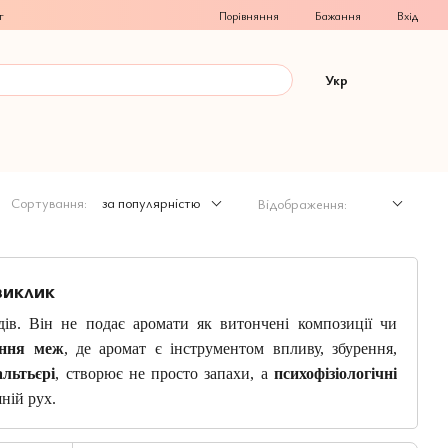
Порівняння
г
Бажання
Вхід
Укр
Сортування:
за популярністю
Відображення:
виклик
дів. Він не подає аромати як витончені композиції чи
ення меж
, де аромат є інструментом впливу, збурення,
льтьєрі
, створює не просто запахи, а
психофізіологічні
ній рух.
ільний ніс». І це не іронія — це точне самовизначення