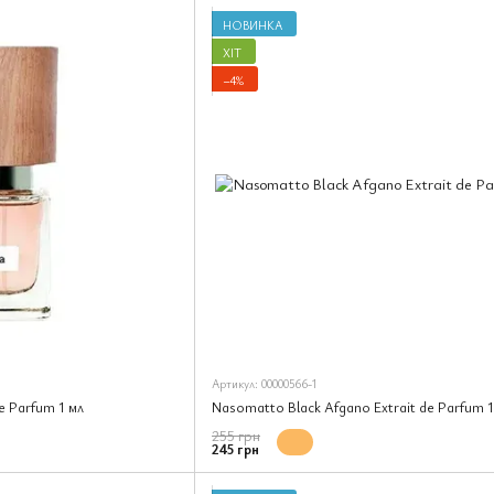
творця, який працює на межі дозволеного.
НОВИНКА
ХІТ
−4%
Артикул: 00000566-1
e Parfum 1 мл
Nasomatto Black Afgano Extrait de Parfum 1
255 грн
245 грн