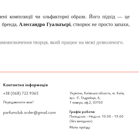
чені композиції чи ольфакторні образи. Його підхід — це
к бренда,
Алессандро Гуальтьєрі
, створює не просто запахи,
 самовизначення творця, який працює на межі дозволеного.
тингу, а акт недовіри до раціонального опису
. Він вірить у
дчуттю, ніж хімічній точності. Його лабораторія — не про
Контактна інформація
+38 (068) 722 9365
Україна, Київська область, м. Київ,
вул. Є. Гедройця, 6,
их речовин. Це робить їх
щільними, стійкими, "в'язкими"
Передзвонити вам?
1 поверх, оф.2, 03150
ідчути не лише нотки, а
фізичну присутність аромату
.
Графік роботи:
parfumclub.order@gmail.com
Понеділок - Неділя: 10.00 - 19.00
(без вихідних)
Мапа проїзду
вина, земля. Не має гендеру, не має віку, не має приводу. Це