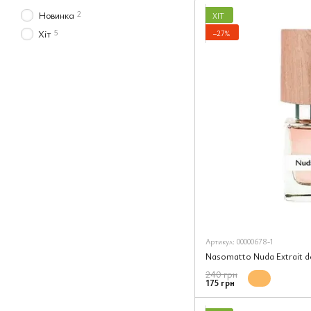
2
Новинка
ХІТ
5
Хіт
−27%
Артикул: 00000678-1
Nasomatto Nuda Extrait d
240 грн
175 грн