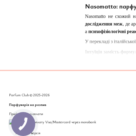
Nasomatto: парфу
Nasomatto не схожий н
дослідження меж
, де а
а
психофізіологічні реак
У перекладі з італійсько
Інтуїція замість форму
Гуальтьєрі не розкриває
тіло, у реакцію, у під
стабільність формул, а 
Концентрація — як ви
Parfum Club © 2025-2026
Усі аромати Nasomatto
Парфумерія на розпив
— вони не розсіюються, 
Приймаємо до оплати
Філософія кожного фл
Black Afgano
Мобільна версія
Мабуть, найвідоміший ар