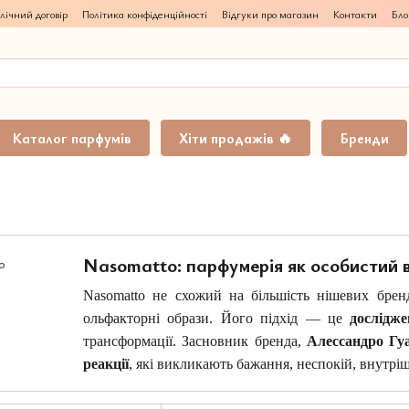
лічний договір
Політика конфіденційності
Відгуки про магазин
Контакти
Бло
Каталог парфумів
Хіти продажів 🔥
Бренди
Nasomatto: парфумерія як особистий 
Nasomatto не схожий на більшість нішевих брен
ольфакторні образи. Його підхід — це
дослідж
трансформації. Засновник бренда,
Алессандро Гуа
реакції
, які викликають бажання, неспокій, внутріш
У перекладі з італійської
nasomatto
означає «божев