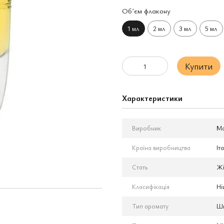
Обʼєм флакону
1 мл
2 мл
3 мл
5 мл
Купити
Характеристики
Виробник
Ma
Країна виробництва
Іта
Стать
Жі
Класифікація
Ні
Тип аромату
Шк