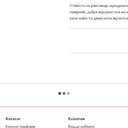
Стійкість на рівні вище середньо
помірний, добре відчувається на 
коли чайні та димні ноти звучать 
Каталог
Клієнтам
Каталог парфумів
Вхід до кабінету