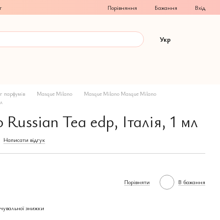
Порівняння
г
Бажання
Вхід
Укр
г парфумів
Masque Milano
Masque Milano Masque Milano
мл
Russian Tea edp, Італія, 1 мл
Написати відгук
Порівняти
В бажання
чувальної знижки