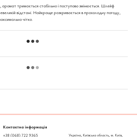
го, аромат тримається стабільно і поступово змінюється. Шлейф
невеликій відстані. Найкраще розкривається в прохолодну погоду,
максимально чітко.
Контактна інформація
+38 (068) 722 9365
Україна, Київська область, м. Київ,