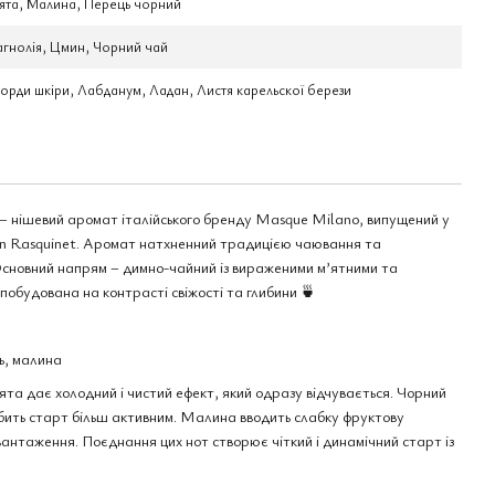
ята, Малина, Перець чорний
гнолія, Цмин, Чорний чай
орди шкіри, Лабданум, Ладан, Листя карельскої берези
 нішевий аромат італійського бренду Masque Milano, випущений у
lien Rasquinet. Аромат натхненний традицією чаювання та
сновний напрям – димно-чайний із вираженими м’ятними та
обудована на контрасті свіжості та глибини 🍵
ь, малина
ята дає холодний і чистий ефект, який одразу відчувається. Чорний
обить старт більш активним. Малина вводить слабку фруктову
вантаження. Поєднання цих нот створює чіткий і динамічний старт із