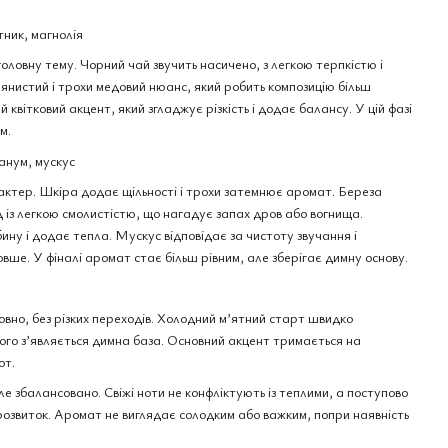
ник, магнолія
оловну тему. Чорний чай звучить насичено, з легкою терпкістю і
lano Terralba edp,
л
янистий і трохи медовий нюанс, який робить композицію більш
 квітковий акцент, який згладжує різкість і додає балансу. У цій фазі
м.
анум, мускус
актер. Шкіра додає щільності і трохи затемнює аромат. Береза
із легкою смолистістю, що нагадує запах дров або вогнища.
ну і додає тепла. Мускус відповідає за чистоту звучання і
е. У фіналі аромат стає більш рівним, але зберігає димну основу.
овно, без різких переходів. Холодний м’ятний старт швидко
чого з’являється димна база. Основний акцент тримається на
от.
е збалансовано. Свіжі ноти не конфліктують із теплими, а поступово
розвиток. Аромат не виглядає солодким або важким, попри наявність