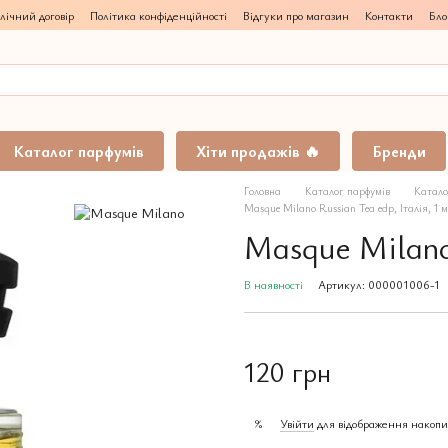
лічний договір
Політика конфіденційності
Відгуки про магазин
Контакти
Бло
Каталог парфумів
Хіти продажів 🔥
Бренди
Головна
Каталог парфумів
Катало
Masque Milano Russian Tea edp, Італія, 1 
Masque Milano 
В наявності
Артикул: 000001006-1
120 грн
Увійти
для відображення накопи
%