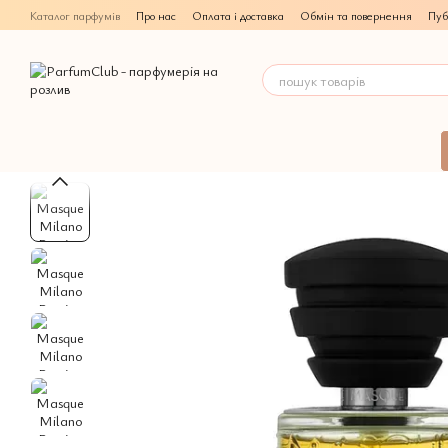
Перейти до основного контенту
Каталог парфумів
Про нас
Оплата і доставка
Обмін та повернення
Пуб