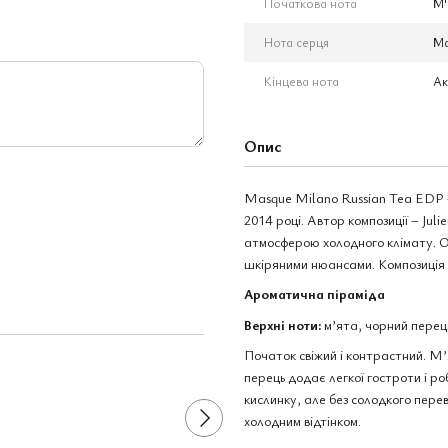
Початкова нота
М'
Нота серця
Ма
Кінцева нота
Ак
Опис
Masque Milano Russian Tea EDP –
2014 році. Автор композиції – Ju
атмосферою холодного клімату. О
шкіряними нюансами. Композиція п
Ароматична піраміда
Разом дешевше
Верхні ноти:
м’ята, чорний перец
Початок свіжий і контрастний. М’
перець додає легкої гостроти і р
кислинку, але без солодкого пере
холодним відтінком.