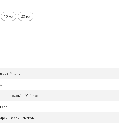
10 мл
20 мл
sque Milano
лія
ночі, Чоловічі, Унісекс
шева
іряні, зелені, квіткові