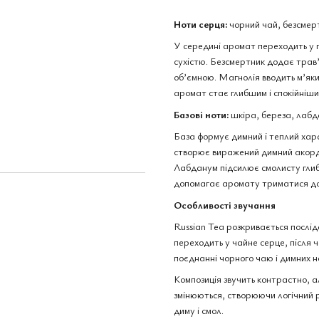
Ноти серця:
чорний чай, безсмерт
У середині аромат переходить у г
Masque Milano Russian Tea
Masque Mi
edp, Італія, 1 мл
Італія, 3 м
сухістю. Безсмертник додає трав’
120 грн
363 грн
об’ємною. Магнолія вводить м’який
аромат стає глибшим і спокійніши
454 грн
483 грн
Купити
Базові ноти:
шкіра, береза, лабд
База формує димний і теплий хар
створює виражений димний акорд 
Лабданум підсилює смолисту глиби
допомагає аромату триматися довш
Особливості звучання
Russian Tea розкривається послід
переходить у чайне серце, після 
поєднанні чорного чаю і димних н
Композиція звучить контрастно, ал
змінюються, створюючи логічний 
диму і смол.