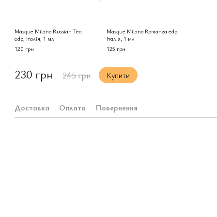
Masque Milano Russian Tea
Masque Milano Romanza edp,
edp, Італія, 1 мл
Італія, 1 мл
120 грн
125 грн
230 грн
245 грн
Купити
Доставка
Оплата
Повернення