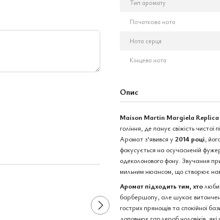
Тип аромату
Початкова нота
Нота серця
Кінцева нота
Опис
Maison Martin Margiela Replica 
гоління, де панує свіжість чистої 
Аромат з'явився у
2014 році
, йо
фокусується на осучасненій фужер
Разом дешевше
одеколонового фону. Звучання п
мильним нюансом, що створює нав
Аромат підходить тим, хто
любит
барбершопу, але шукає витончен
гострих прянощів та спокійної бази
доповнює гардероб чоловіків, які 