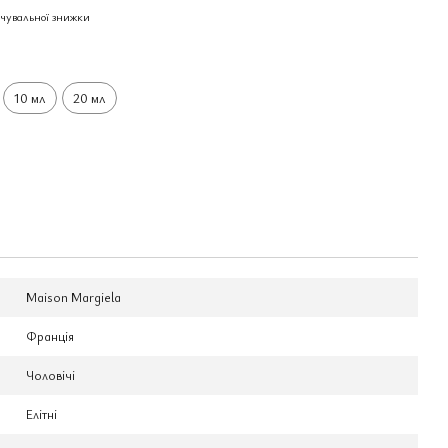
чувальної знижки
10 мл
20 мл
Maison Margiela
Франція
Чоловічі
Елітні