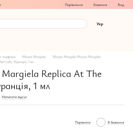
Порівняння
г
Бажання
Вхід
Укр
г парфумів
Maison Margiela
Maison Margiela Maison Margiela
ber's edt, Франція, 1 мл
 Margiela Replica At The
Франція, 1 мл
Написати відгук
Порівняти
В бажання