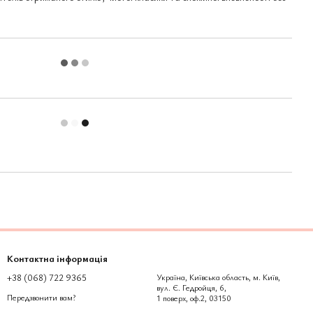
Контактна інформація
+38 (068) 722 9365
Україна, Київська область, м. Київ,
вул. Є. Гедройця, 6,
Передзвонити вам?
1 поверх, оф.2, 03150