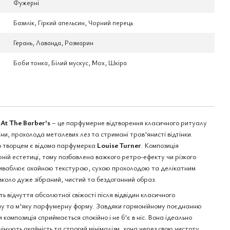
Фужерні
Базилік, Гіркий апельсин, Чорний перець
Герань, Лаванда, Розмарин
Боби тонка, Білий мускус, Мох, Шкіра
At The Barber's
– це парфумерне відтворення класичного ритуалу
піни, прохолода металевих лез та стримані трав'янисті відтінки.
го творцем є відома парфумерка
Louise Turner
. Композиція
ній естетиці, тому позбавлена важкого ретро-ефекту чи різкого
риваблює охайною текстурою, сухою прохолодою та делікатним
коло дуже зібраний, чистий та бездоганний образ.
ь відчуття абсолютної свіжості після відвідин класичного
у та м'яку парфумерну форму. Завдяки гармонійному поєднанню
 композиція сприймається спокійно і не б'є в ніс. Вона ідеально
цінують охайність та строгий мінімалізм, хоча через свою чистоту