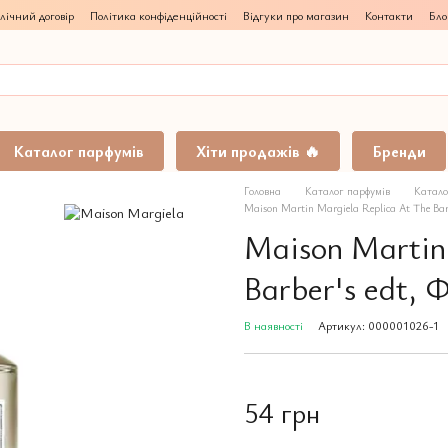
лічний договір
Політика конфіденційності
Відгуки про магазин
Контакти
Бло
Каталог парфумів
Хіти продажів 🔥
Бренди
Головна
Каталог парфумів
Катало
Maison Martin Margiela Replica At The Bar
Maison Martin
Barber's edt, 
В наявності
Артикул: 000001026-1
54 грн