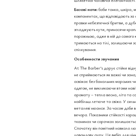
шляхетної чоловічої елегантності.
Базові ноти:
боби тонка, шкіра, м
компонентах, що відповідають за 
правки небезпечної бритви, а дуб
згладжують кути, приносячи крапл
порожньою, адже в ній до самого 
тримаються на тілі, залишаючи за
спілкування.
Особенности звучания
At The Barber's дарує стійке від
не сприймаються як важкі чи зана
освіжає без банальних морських чи
одягом, не викликаючи втоми наві
аромату – тепла весна, літо та со
найбільш летюче та свіжо. У силь
металеві нюанси. За часом доби в
вечора. Показники стійкості хоро
тканинах чи сорочках залишається
Спочатку він помітний навколо лю
лавандову ауру. Це вибір для ціни