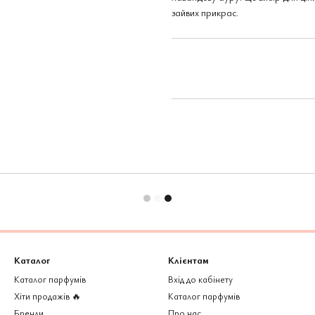
зайвих прикрас.
Каталог
Клієнтам
Каталог парфумів
Вхід до кабінету
Хіти продажів 🔥
Каталог парфумів
Бренди
Про нас