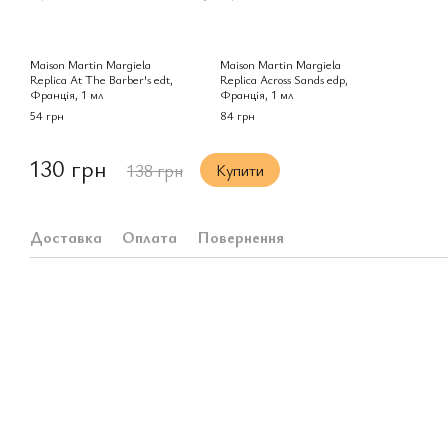
Maison Martin Margiela
Maison Martin Margiela
Replica At The Barber's edt,
Replica Across Sands edp,
Франція, 1 мл
Франція, 1 мл
54 грн
84 грн
130 грн
138 грн
Купити
Доставка
Оплата
Повернення