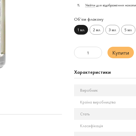
Увійти
для відображення накопи
%
Обʼєм флакону
1 мл
2 мл
3 мл
5 мл
Купити
Характеристики
Виробник
Країна виробництва
Стать
Класифікація