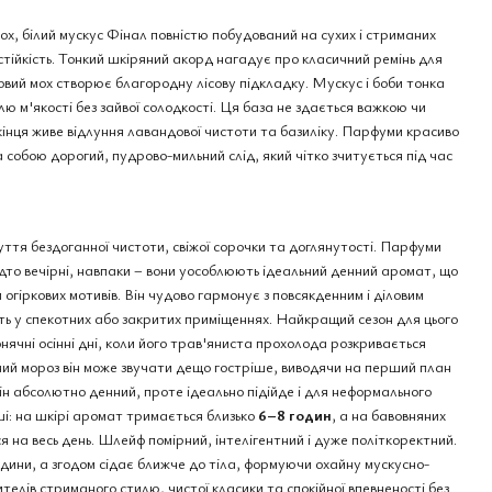
ох, білий мускус Фінал повністю побудований на сухих і стриманих
стійкість. Тонкий шкіряний акорд нагадує про класичний ремінь для
овий мох створює благородну лісову підкладку. Мускус і боби тонка
ю м'якості без зайвої солодкості. Ця база не здається важкою чи
кінця живе відлуння лавандової чистоти та базиліку. Парфуми красиво
 собою дорогий, пудрово-мильний слід, який чітко зчитується під час
чуття бездоганної чистоти, свіжої сорочки та доглянутості. Парфуми
дто вечірні, навпаки – вони уособлюють ідеальний денний аромат, що
 огіркових мотивів. Він чудово гармонує з повсякденним і діловим
ть у спекотних або закритих приміщеннях. Найкращий сезон для цього
нячні осінні дні, коли його трав'яниста прохолода розкривається
ний мороз він може звучати дещо гостріше, виводячи на перший план
ін абсолютно денний, проте ідеально підійде і для неформального
ші: на шкірі аромат тримається близько
6–8 годин
, а на бавовняних
 на весь день. Шлейф помірний, інтелігентний і дуже політкоректний.
дини, а згодом сідає ближче до тіла, формуючи охайну мускусно-
телів стриманого стилю, чистої класики та спокійної впевненості без