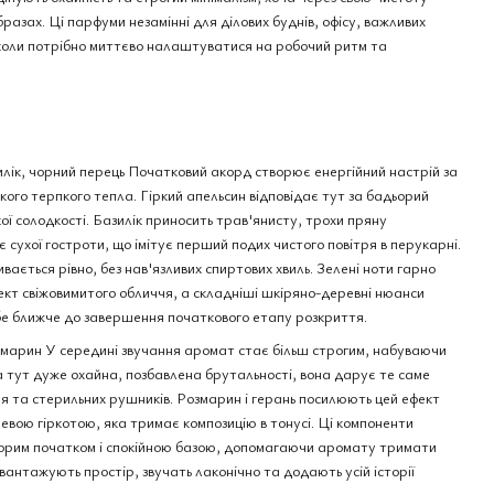
бразах. Ці парфуми незамінні для ділових буднів, офісу, важливих
, коли потрібно миттєво налаштуватися на робочий ритм та
rtin Margiela
tumn Vibes edt,
5 мл
илік, чорний перець Початковий акорд створює енергійний настрій за
кого терпкого тепла. Гіркий апельсин відповідає тут за бадьорий
ої солодкості. Базилік приносить трав'янисту, трохи пряну
 сухої гостроти, що імітує перший подих чистого повітря в перукарні.
вається рівно, без нав'язливих спиртових хвиль. Зелені ноти гарно
ект свіжовимитого обличчя, а складніші шкіряно-деревні нюанси
бе ближче до завершення початкового етапу розкриття.
змарин У середині звучання аромат стає більш строгим, набуваючи
 тут дуже охайна, позбавлена брутальності, вона дарує те саме
ня та стерильних рушників. Розмарин і герань посилюють цей ефект
вою гіркотою, яка тримає композицію в тонусі. Ці компоненти
ьорим початком і спокійною базою, допомагаючи аромату тримати
вантажують простір, звучать лаконічно та додають усій історії