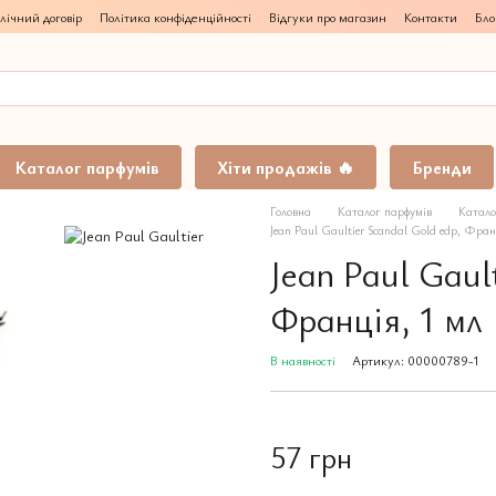
лічний договір
Політика конфіденційності
Відгуки про магазин
Контакти
Бло
Каталог парфумів
Хіти продажів 🔥
Бренди
Головна
Каталог парфумів
Катало
Jean Paul Gaultier Scandal Gold edp, Фран
Jean Paul Gaul
Франція, 1 мл
В наявності
Артикул: 00000789-1
57 грн