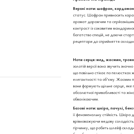
Верхні ноти: шафран, кардамо
статус. Шафран привносить харак
Jean Paul Gaultier Scandal
Jean Paul 
аромат дорожчим та серйознішим.
Gold edp, Франція, 1 мл
Parfum Po
контраст із соковитим мандарином
Франція, 
57 грн
багатство спецій, не даючи старт
255 грн
рецептори до сприйняття складног
293 грн
312 грн
Купити
Ноти серця: мед, жасмин, троя
золотій версії вона звучить знач
що повільно стікає по пелюстках 
елегантності та об’єму. Жасмин п
вони формують щільне серце, яке 
абсолютної привабливості та жіно
обволікаючим.
Базові ноти: шкіра, пачулі, бенз
її феноменальну стійкість. Шкіра д
врівноважуючи медову солодкість
гірчинку, що робить шлейф складн