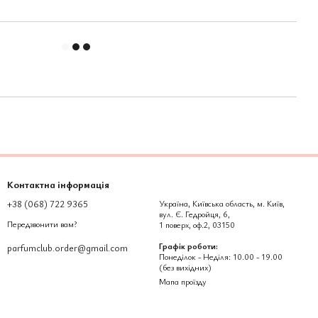
Контактна інформація
+38 (068) 722 9365
Україна, Київська область, м. Київ,
вул. Є. Гедройця, 6,
Передзвонити вам?
1 поверх, оф.2, 03150
Графік роботи:
parfumclub.order@gmail.com
Понеділок - Неділя: 10.00 - 19.00
(без вихідних)
Мапа проїзду