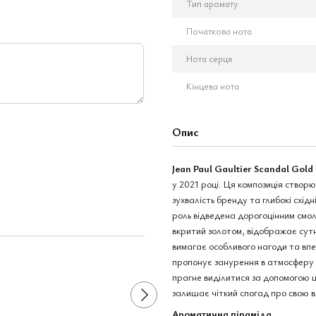
Тип аромату
Початкова нота
Нота серця
Кінцева нота
Опис
Jean Paul Gaultier Scandal Gold
у 2021 році. Ця композиція створ
зухвалість бренду та глибокі схід
роль відведена дорогоцінним смо
Разом дешевше
вкритий золотом, відображає сутні
вимагає особливого нагоди та впе
пропонує занурення в атмосферу н
прагне виділитися за допомогою щ
залишає чіткий спогад про свою 
Ароматична піраміда