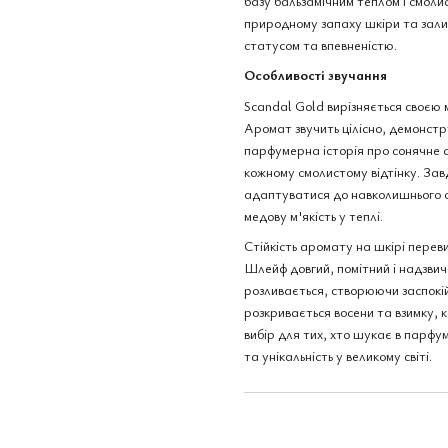
базу бальзамічним теплом і смоли
природному запаху шкіри та залиш
статусом та впевненістю.
Особливості звучання
Scandal Gold вирізняється своєю м
Аромат звучить цілісно, демонстр
парфумерна історія про сонячне с
кожному смолистому відтінку. Зав
адаптуватися до навколишнього 
медову м'якість у теплі.
Стійкість аромату на шкірі переви
Шлейф довгий, помітний і надзвич
розливається, створюючи заспокі
розкривається восени та взимку, 
вибір для тих, хто шукає в парфум
та унікальність у великому світі.