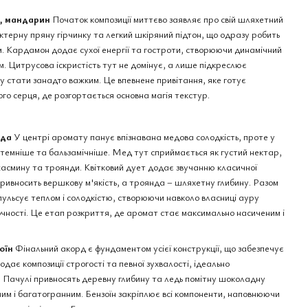
н, мандарин
Початок композиції миттєво заявляє про свій шляхетний
терну пряну гірчинку та легкий шкіряний підтон, що одразу робить
Gaultier Scandal Le
 Кардамон додає сухої енергії та гостроти, створюючи динамічний
ur Homme edp,
. Цитрусова іскристість тут не домінує, а лише підкреслює
5 мл
у стати занадто важким. Це впевнене привітання, яке готує
о серця, де розгортається основна магія текстур.
нда
У центрі аромату панує впізнавана медова солодкість, проте у
но темніше та бальзамічніше. Мед тут сприймається як густий нектар,
жасмину та троянди. Квітковий дует додає звучанню класичної
ривносить вершкову м'якість, а троянда – шляхетну глибину. Разом
пульсує теплом і солодкістю, створюючи навколо власниці ауру
чності. Це етап розкриття, де аромат стає максимально насиченим і
оїн
Фінальний акорд є фундаментом усієї конструкції, що забезпечує
одає композиції строгості та певної зухвалості, ідеально
. Пачулі привносять деревну глибину та ледь помітну шоколадну
им і багатогранним. Бензоїн закріплює всі компоненти, наповнюючи