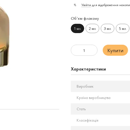
Увійти
для відображення накопи
%
Обʼєм флакону
1 мл
2 мл
3 мл
5 мл
Купити
Характеристики
Виробник
Країна виробництва
Стать
Класифікація