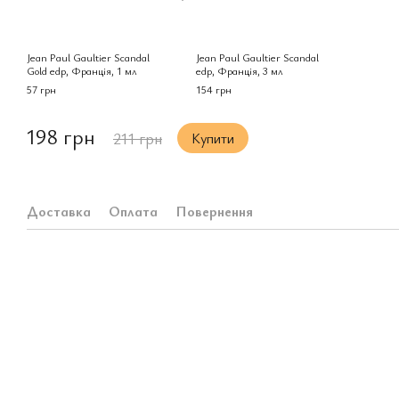
Jean Paul Gaultier Scandal
Jean Paul Gaultier Scandal
Gold edp, Франція, 1 мл
edp, Франція, 3 мл
57 грн
154 грн
198 грн
211 грн
Купити
Доставка
Оплата
Повернення