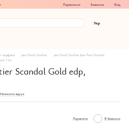
Порівняння
г
Бажання
Вхід
Укр
г парфумів
Jean Paull Gaultier
Jean Paull Gaultier Jean Paul Gaultier
ція, 1 мл
tier Scandal Gold edp,
Написати відгук
Порівняти
В бажання