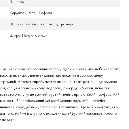
Шипрові
Кардамон, Мед, Шафран
Жасмин самбак, Нагармота, Троянда
Шкіра, Пачулі, Сандал
– це інтенсивна та розкішна глава у відомій лінійці, яка побачила світ
ювалася як ексклюзивне видання, що поєднує в собі класичну
ні традиції. Аромат сприймається як концентрат розкоші, де головна
лам, спеціям та незмінному медовому аккорду. Флакон, повністю
сть свого вмісту: це важкий, густий і неймовірно стійкий парфум, який
вненості. Він позбавлений легкості денних ароматів, натомість
ічного Сходу, де панує тепло та таємничість. Це вибір для тих, хто
ільного, майже відчутного на дотик шлейфу, який заповнює простір і
власницю.