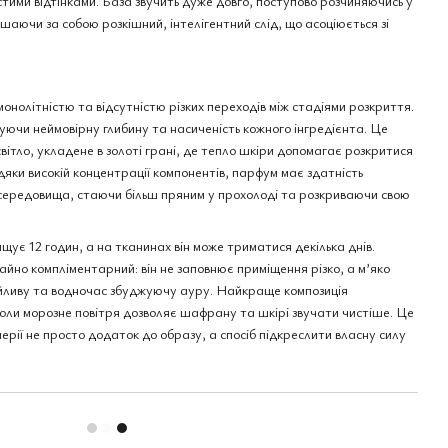
стими відтінками. База звучить дуже довго, поступово розчиняючись у
аючи за собою розкішний, інтелігентний слід, що асоціюється зі
онолітністю та відсутністю різких переходів між стадіями розкриття.
уючи неймовірну глибину та насиченість кожного інгредієнта. Це
вітло, укладене в золоті грані, де тепло шкіри допомагає розкритися
дяки високій концентрації компонентів, парфум має здатність
середовища, стаючи більш пряним у прохолоді та розкриваючи свою
щує 12 годин, а на тканинах він може триматися декілька днів.
айно компліментарний: він не заповнює приміщення різко, а м’яко
йливу та водночас збуджуючу ауру. Найкраще композиція
коли морозне повітря дозволяє шафрану та шкірі звучати чистіше. Це
ерії не просто додаток до образу, а спосіб підкреслити власну силу