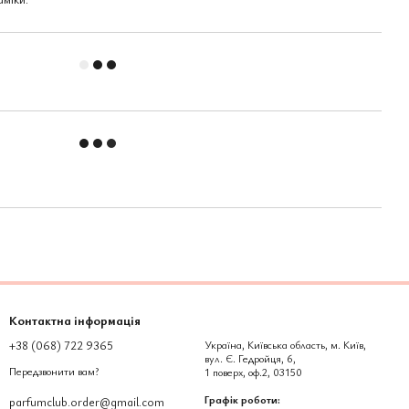
Контактна інформація
+38 (068) 722 9365
Україна, Київська область, м. Київ,
вул. Є. Гедройця, 6,
Передзвонити вам?
1 поверх, оф.2, 03150
Графік роботи:
parfumclub.order@gmail.com