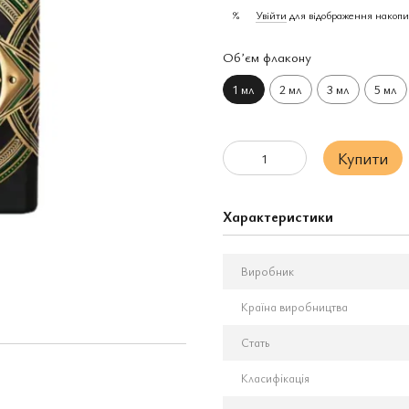
Увійти
для відображення накопи
%
Обʼєм флакону
1 мл
2 мл
3 мл
5 мл
Купити
Характеристики
Виробник
Країна виробництва
Стать
Класифікація