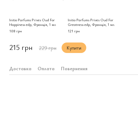
Initio Parfums Prives Oud For
Initio Parfums Prives Oud For
Happiness edp, Франція, 1 мл
Greatness edp, Франція, 1 мл
108 грн
121 грн
215 грн
229 грн
Купити
Доставка
Оплата
Повернення