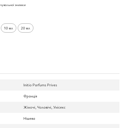
чувальної знижки
10 мл
20 мл
Initio Parfums Prives
Франція
Жіночі, Чоловічі, Унісекс
Нішева