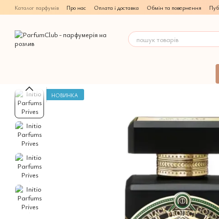
Перейти до основного контенту
Каталог парфумів
Про нас
Оплата і доставка
Обмін та повернення
Пуб
НОВИНКА