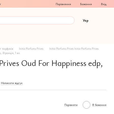
Порівняння
г
Бажання
Вхід
Укр
г парфумів
Initio Parfums Prives
Initio Parfums Prives Initio Parfums Prives
dp, Франція, 1 мл
 Prives Oud For Happiness edp,
Написати відгук
Порівняти
В бажання