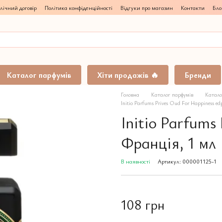
лічний договір
Політика конфіденційності
Відгуки про магазин
Контакти
Бло
Каталог парфумів
Хіти продажів 🔥
Бренди
Головна
Каталог парфумів
Катало
Initio Parfums Prives Oud For Happiness e
Initio Parfums
Франція, 1 мл
В наявності
Артикул: 000001125-1
108 грн