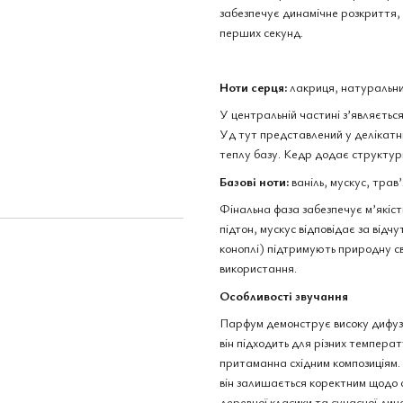
забезпечує динамічне розкриття,
перших секунд.
Initio Parfums Prives Oud For
Initio Par
Happiness edp, Франція, 1 мл
extrait, Ф
Ноти серця:
лакриця, натуральни
108 грн
318 грн
У центральній частині з’являєтьс
400 грн
Уд тут представлений у делікатні
426 грн
Купити
теплу базу. Кедр додає структур
Базові ноти:
ваніль, мускус, трав’
Фінальна фаза забезпечує м’якіст
підтон, мускус відповідає за відч
коноплі) підтримують природну с
використання.
Особливості звучання
Парфум демонструє високу дифузні
він підходить для різних темпера
притаманна східним композиціям. 
він залишається коректним щодо 
деревної класики та сучасної дин