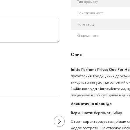
Тип аромату
Початкова нота
Нота серця
Кінцева нота
Опис
Initio Parfums Prives Oud For H
прочитання традиційних деревних 
використання уда, де основний ак
індійського уда з інгредієнтами,
Разом дешевше
поєднуючи в собі сухі димні відтін
Ароматична піраміда
Верхні ноти:
бергамот, імбир
Старт характеризується різким сп
додає гостроти, що створює ефек