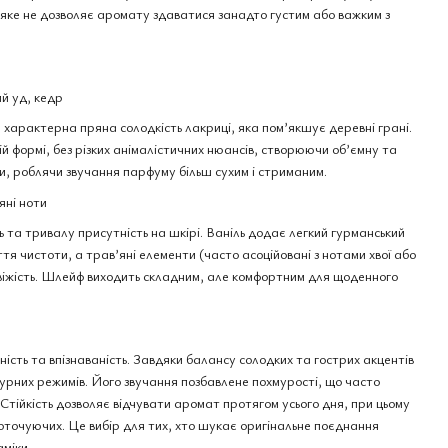
 яке не дозволяє аромату здаватися занадто густим або важким з
fums Prives Rehab
ранція, 3 мл
й уд, кедр
я характерна пряна солодкість лакриці, яка пом’якшує деревні грані.
й формі, без різких анімалістичних нюансів, створюючи об’ємну та
и, роблячи звучання парфуму більш сухим і стриманим.
яні ноти
ь та тривалу присутність на шкірі. Ваніль додає легкий гурманський
уття чистоти, а трав’яні елементи (часто асоційовані з нотами хвої або
віжість. Шлейф виходить складним, але комфортним для щоденного
сть та впізнаваність. Завдяки балансу солодких та гострих акцентів
турних режимів. Його звучання позбавлене похмурості, що часто
Стійкість дозволяє відчувати аромат протягом усього дня, при цьому
оточуючих. Це вибір для тих, хто шукає оригінальне поєднання
аміки.