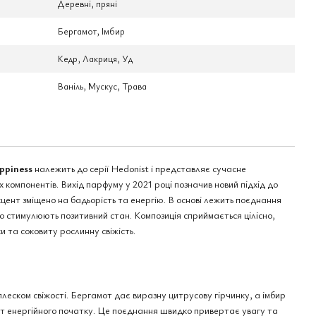
Деревні, пряні
Бергамот, Імбир
Кедр, Лакриця, Уд
Ваніль, Мускус, Трава
appiness
належить до серії Hedonist і представляє сучасне
компонентів. Вихід парфуму у 2021 році позначив новий підхід до
цент зміщено на бадьорість та енергію. В основі лежить поєднання
 що стимулюють позитивний стан. Композиція сприймається цілісно,
ки та соковиту рослинну свіжість.
леском свіжості. Бергамот дає виразну цитрусову гірчинку, а імбир
т енергійного початку. Це поєднання швидко привертає увагу та