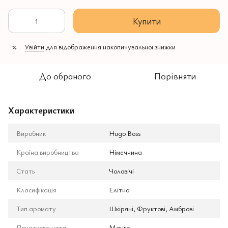
Купити
Увійти
для відображення накопичувальної знижки
%
До обраного
Порівняти
Характеристики
Виробник
Hugo Boss
Країна виробництва
Німеччина
Стать
Чоловічі
Класифікація
Елітна
Тип аромату
Шкіряні, Фруктові, Амброві
Початкова нота
Манго