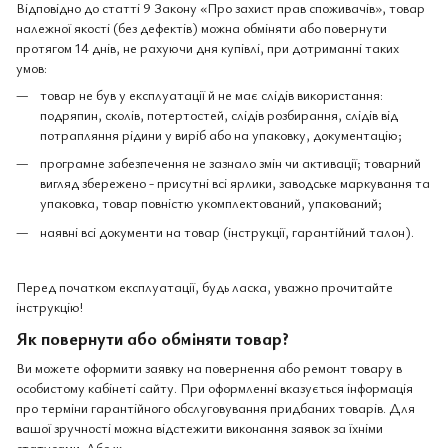
Відповідно до статті 9 Закону «Про захист прав споживачів», товар
належної якості (без дефектів) можна обміняти або повернути
протягом 14 днів, не рахуючи дня купівлі, при дотриманні таких
умов:
товар не був у експлуатації й не має слідів використання:
подряпин, сколів, потертостей, слідів розбирання, слідів від
потрапляння рідини у виріб або на упаковку, документацію;
програмне забезпечення не зазнало змін чи активації; товарний
вигляд збережено - присутні всі ярлики, заводське маркування та
упаковка, товар повністю укомплектований, упакований;
наявні всі документи на товар (інструкції, гарантійний талон).
Перед початком експлуатації, будь ласка, уважно прочитайте
інструкцію!
Як повернути або обміняти товар?
Ви можете оформити заявку на повернення або ремонт товару в
особистому кабінеті сайту. При оформленні вказується інформація
про терміни гарантійного обслуговування придбаних товарів. Для
вашої зручності можна відстежити виконання заявок за їхніми
статусами. Або ж: