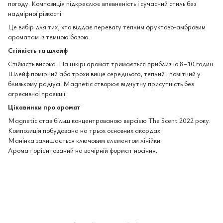
погоду. Композиція підкреслює впевненість і сучасний стиль без
надмірної різкості.
Це вибір для тих, хто віддає перевагу теплим фруктово-амбровим
ароматам із темною базою.
Стійкість та шлейф
Стійкість висока. На шкірі аромат тримається приблизно 8–10 годин.
Шлейф помірний або трохи вище середнього, теплий і помітний у
близькому радіусі. Magnetic створює відчутну присутність без
агресивної проекції.
Цікавинки про аромат
Magnetic став більш концентрованою версією The Scent 2022 року.
Композиція побудована на трьох основних акордах.
Манінка залишається ключовим елементом лінійки.
Аромат орієнтований на вечірній формат носіння.