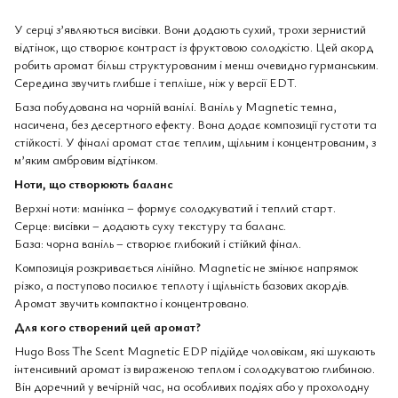
У серці з’являються висівки. Вони додають сухий, трохи зернистий
відтінок, що створює контраст із фруктовою солодкістю. Цей акорд
робить аромат більш структурованим і менш очевидно гурманським.
Середина звучить глибше і тепліше, ніж у версії EDT.
База побудована на чорній ванілі. Ваніль у Magnetic темна,
насичена, без десертного ефекту. Вона додає композиції густоти та
стійкості. У фіналі аромат стає теплим, щільним і концентрованим, з
м’яким амбровим відтінком.
Ноти, що створюють баланс
Верхні ноти: манінка – формує солодкуватий і теплий старт.
Серце: висівки – додають суху текстуру та баланс.
База: чорна ваніль – створює глибокий і стійкий фінал.
Композиція розкривається лінійно. Magnetic не змінює напрямок
різко, а поступово посилює теплоту і щільність базових акордів.
Аромат звучить компактно і концентровано.
Для кого створений цей аромат?
Hugo Boss The Scent Magnetic EDP підійде чоловікам, які шукають
інтенсивний аромат із вираженою теплом і солодкуватою глибиною.
Він доречний у вечірній час, на особливих подіях або у прохолодну