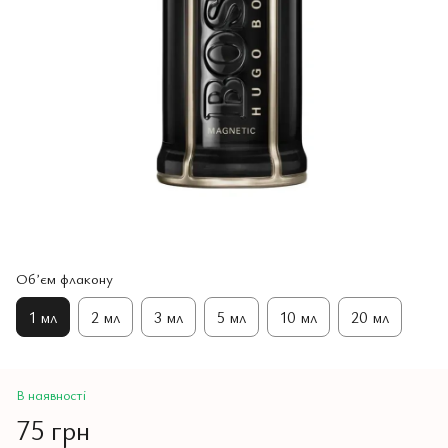
Обʼєм флакону
1 мл
2 мл
3 мл
5 мл
10 мл
20 мл
В наявності
75 грн