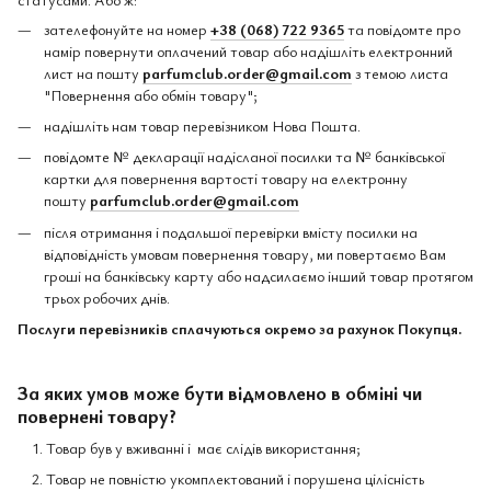
зателефонуйте на номер
+38 (068) 722 9365
та повідомте про
намір повернути оплачений товар або надішліть електронний
лист на пошту
parfumclub.order@gmail.com
з темою листа
"Повернення або обмін товару";
надішліть нам товар перевізником Нова Пошта.
повідомте № декларації надісланої посилки та № банківської
картки для повернення вартості товару на електронну
пошту
parfumclub.order@gmail.com
після отримання і подальшої перевірки вмісту посилки на
відповідність умовам повернення товару, ми повертаємо Вам
гроші на банківську карту або надсилаємо інший товар протягом
трьох робочих днів.
Послуги перевізників сплачуються окремо за рахунок Покупця.
За яких умов може бути відмовлено в обміні чи
повернені товару?
Товар був у вживанні і має слідів використання;
Товар не повністю укомплектований і порушена цілісність