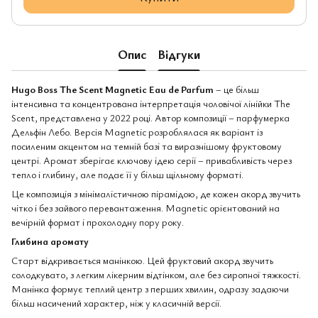
Опис
Відгуки
Hugo Boss The Scent Magnetic Eau de Parfum
– це більш
інтенсивна та концентрована інтерпретація чоловічої лінійки The
Scent, представлена у 2022 році. Автор композиції – парфумерка
Дельфін Лебо. Версія Magnetic розроблялася як варіант із
посиленим акцентом на темній базі та виразнішому фруктовому
центрі. Аромат зберігає ключову ідею серії – привабливість через
тепло і глибину, але подає її у більш щільному форматі.
Це композиція з мінімалістичною пірамідою, де кожен акорд звучить
чітко і без зайвого перевантаження. Magnetic орієнтований на
вечірній формат і прохолодну пору року.
Глибина аромату
Старт відкривається манінкою. Цей фруктовий акорд звучить
солодкувато, з легким лікерним відтінком, але без сиропної тяжкості.
Манінка формує теплий центр з перших хвилин, одразу задаючи
більш насичений характер, ніж у класичній версії.