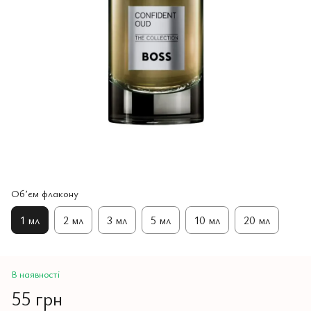
Обʼєм флакону
1 мл
2 мл
3 мл
5 мл
10 мл
20 мл
В наявності
55 грн