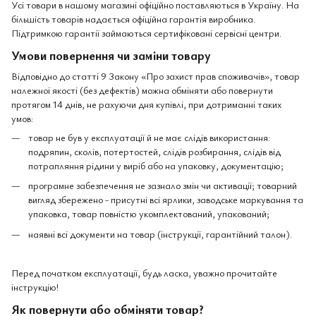
Усі товари в нашому магазині офіційно поставляються в Україну. На
більшість товарів надається офіційна гарантія виробника.
Підтримкою гарантії займаються сертифіковані сервісні центри.
Умови повернення чи заміни товару
Відповідно до статті 9 Закону «Про захист прав споживачів», товар
належної якості (без дефектів) можна обміняти або повернути
протягом 14 днів, не рахуючи дня купівлі, при дотриманні таких
умов:
товар не був у експлуатації й не має слідів використання:
подряпин, сколів, потертостей, слідів розбирання, слідів від
потрапляння рідини у виріб або на упаковку, документацію;
програмне забезпечення не зазнало змін чи активації; товарний
вигляд збережено - присутні всі ярлики, заводське маркування та
упаковка, товар повністю укомплектований, упакований;
наявні всі документи на товар (інструкції, гарантійний талон).
Перед початком експлуатації, будь ласка, уважно прочитайте
інструкцію!
Як повернути або обміняти товар?