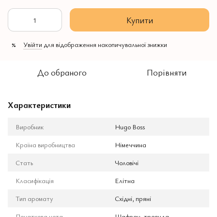
Купити
Увійти
для відображення накопичувальної знижки
%
До обраного
Порівняти
Характеристики
Виробник
Hugo Boss
Країна виробництва
Німеччина
Стать
Чоловічі
Класифікація
Елітна
Тип аромату
Східні, пряні
Початкова нота
Шафран, троянда