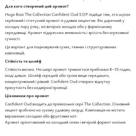
Для кого створений цей аромат?
Hugo Boss The Collection Confident Oud EDP підійде тим, хто шукає
серйозний і статусний аромат із удовим акцентом. Він доречний у
холодну пору року, на вечірніх заходах або у формальному
середовищі. Аромат підкреслює впевненість і зрілість без агресивної
гучності.
Це варіант для поціновувачів сухих, темних і структурованих
композицій.
Стійкість та шлейф
Стійкість висока. На шкірі аромат тримається приблизно 8–10 годин,
іноді довше. Шлейф середній або трохи вище середнього,
концентрований і рівний. Confident Oud створює відчутну
присутність без надмірної проекції.
Цікавинки про аромат
Confident Oud входить до преміальної серії The Collection. Основний
акцент зроблено на сухому удовому акорді. Композиція не містить
виражених солодких або фруктових нот.
Аромат орієнтований на холодний сезон і вечірній формат носіння.