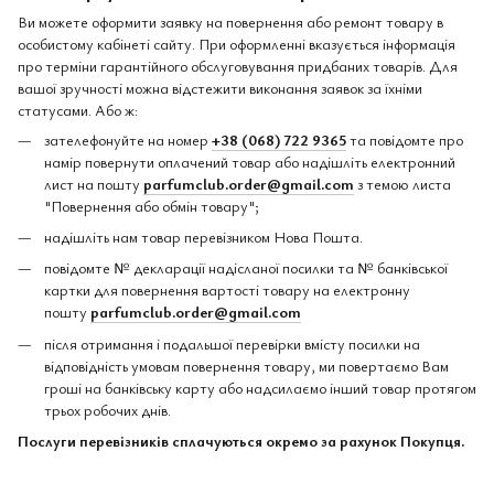
Ви можете оформити заявку на повернення або ремонт товару в
особистому кабінеті сайту. При оформленні вказується інформація
про терміни гарантійного обслуговування придбаних товарів. Для
вашої зручності можна відстежити виконання заявок за їхніми
статусами. Або ж:
зателефонуйте на номер
+38 (068) 722 9365
та повідомте про
намір повернути оплачений товар або надішліть електронний
лист на пошту
parfumclub.order@gmail.com
з темою листа
"Повернення або обмін товару";
надішліть нам товар перевізником Нова Пошта.
повідомте № декларації надісланої посилки та № банківської
картки для повернення вартості товару на електронну
пошту
parfumclub.order@gmail.com
після отримання і подальшої перевірки вмісту посилки на
відповідність умовам повернення товару, ми повертаємо Вам
гроші на банківську карту або надсилаємо інший товар протягом
трьох робочих днів.
Послуги перевізників сплачуються окремо за рахунок Покупця.