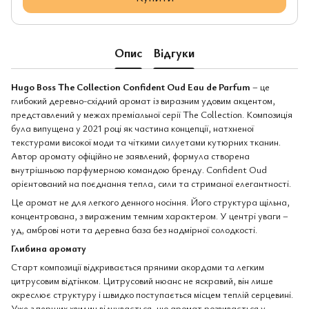
Опис
Відгуки
Hugo Boss The Collection Confident Oud Eau de Parfum
– це
глибокий деревно-східний аромат із виразним удовим акцентом,
представлений у межах преміальної серії The Collection. Композиція
була випущена у 2021 році як частина концепції, натхненої
текстурами високої моди та чіткими силуетами кутюрних тканин.
Автор аромату офіційно не заявлений, формула створена
внутрішньою парфумерною командою бренду. Confident Oud
орієнтований на поєднання тепла, сили та стриманої елегантності.
Це аромат не для легкого денного носіння. Його структура щільна,
концентрована, з вираженим темним характером. У центрі уваги –
уд, амброві ноти та деревна база без надмірної солодкості.
Глибина аромату
Старт композиції відкривається пряними акордами та легким
цитрусовим відтінком. Цитрусовий нюанс не яскравий, він лише
окреслює структуру і швидко поступається місцем теплій серцевині.
Уже з перших хвилин відчувається, що аромат розвивається у