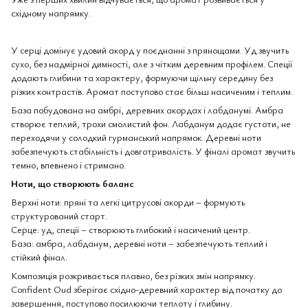
східному напрямку.
У серці домінує удовий акорд у поєднанні з прянощами. Уд звучить
сухо, без надмірної димності, але з чітким деревним профілем. Спеції
додають глибини та характеру, формуючи щільну середину без
різких контрастів. Аромат поступово стає більш насиченим і теплим.
База побудована на амбрі, деревних акордах і лабданумі. Амбра
створює теплий, трохи смолистий фон. Лабданум додає густоти, не
переходячи у солодкий гурманський напрямок. Деревні ноти
забезпечують стабільність і довготривалість. У фіналі аромат звучить
темно, впевнено і стримано.
Ноти, що створюють баланс
Верхні ноти: пряні та легкі цитрусові акорди – формують
структурований старт.
Серце: уд, спеції – створюють глибокий і насичений центр.
База: амбра, лабданум, деревні ноти – забезпечують теплий і
стійкий фінал.
Композиція розкривається плавно, без різких змін напрямку.
Confident Oud зберігає східно-деревний характер від початку до
завершення, поступово посилюючи теплоту і глибину.