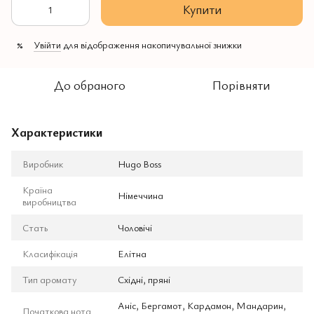
Купити
Увійти
для відображення накопичувальної знижки
%
До обраного
Порівняти
Характеристики
Виробник
Hugo Boss
Країна
Німеччина
виробництва
Стать
Чоловічі
Класифікація
Елітна
Тип аромату
Східні, пряні
Аніс, Бергамот, Кардамон, Мандарин,
Початкова нота