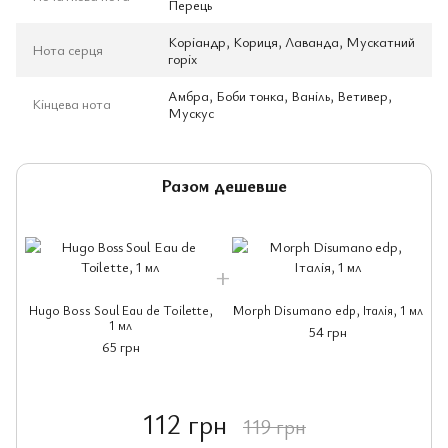
Перець
Коріандр, Кориця, Лаванда, Мускатний
Нота серця
горіх
Амбра, Боби тонка, Ваніль, Ветивер,
Кінцева нота
Мускус
Разом дешевше
Hugo Boss Soul Eau de Toilette,
Morph Disumano edp, Італія, 1 мл
1 мл
54 грн
65 грн
112 грн
119 грн