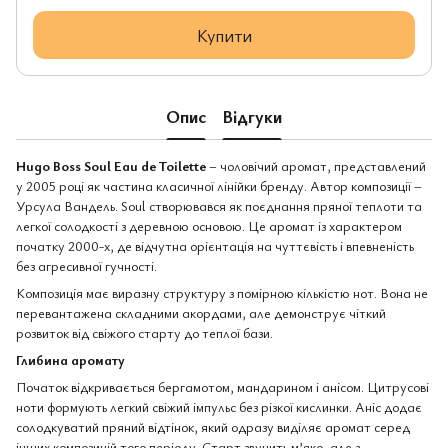
Купити
Опис
Відгуки
Hugo Boss Soul Eau de Toilette
– чоловічий аромат, представлений
у 2005 році як частина класичної лінійки бренду. Автор композиції –
Урсула Вандель. Soul створювався як поєднання пряної теплоти та
легкої солодкості з деревною основою. Це аромат із характером
початку 2000-х, де відчутна орієнтація на чуттєвість і впевненість
без агресивної гучності.
Композиція має виразну структуру з помірною кількістю нот. Вона не
перевантажена складними акордами, але демонструє чіткий
розвиток від свіжого старту до теплої бази.
Глибина аромату
Початок відкривається бергамотом, мандарином і анісом. Цитрусові
ноти формують легкий свіжий імпульс без різкої кислинки. Аніс додає
солодкуватий пряний відтінок, який одразу виділяє аромат серед
інших композицій того періоду. Старт звучить м’яко, але з