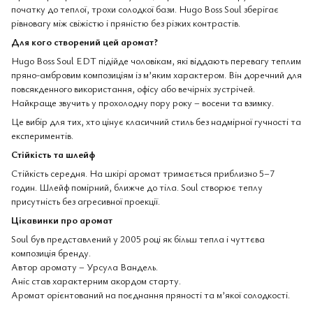
початку до теплої, трохи солодкої бази. Hugo Boss Soul зберігає
рівновагу між свіжістю і пряністю без різких контрастів.
Для кого створений цей аромат?
Hugo Boss Soul EDT підійде чоловікам, які віддають перевагу теплим
пряно-амбровим композиціям із м’яким характером. Він доречний для
повсякденного використання, офісу або вечірніх зустрічей.
Найкраще звучить у прохолодну пору року – восени та взимку.
Це вибір для тих, хто цінує класичний стиль без надмірної гучності та
експериментів.
Стійкість та шлейф
Стійкість середня. На шкірі аромат тримається приблизно 5–7
годин. Шлейф помірний, ближче до тіла. Soul створює теплу
присутність без агресивної проекції.
Цікавинки про аромат
Soul був представлений у 2005 році як більш тепла і чуттєва
композиція бренду.
Автор аромату – Урсула Вандель.
Аніс став характерним акордом старту.
Аромат орієнтований на поєднання пряності та м’якої солодкості.