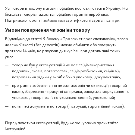
Усі товари в нашому магазині офіційно поставляються в Україну. На
більшість товарів надається офіційна гарантія виробника.
Підтримкою гарантії займаються сертифіковані сервісні центри.
Умови повернення чи заміни товару
Відповідно до статті 9 Закону «Про захист прав споживачів», товар
належної якості (без дефектів) можна обміняти або повернути
протягом 14 днів, не рахуючи дня купівлі, при дотриманні таких
умов:
товар не був у експлуатації й не має слідів використання:
подряпин, сколів, потертостей, слідів розбирання, слідів від
потрапляння рідини у виріб або на упаковку, документацію;
програмне забезпечення не зазнало змін чи активації; товарний
вигляд збережено - присутні всі ярлики, заводське маркування та
упаковка, товар повністю укомплектований, упакований;
наявні всі документи на товар (інструкції, гарантійний талон).
Перед початком експлуатації, будь ласка, уважно прочитайте
інструкцію!