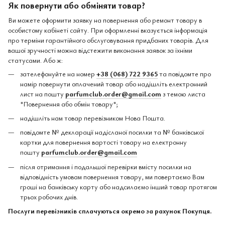
Як повернути або обміняти товар?
Ви можете оформити заявку на повернення або ремонт товару в
особистому кабінеті сайту. При оформленні вказується інформація
про терміни гарантійного обслуговування придбаних товарів. Для
вашої зручності можна відстежити виконання заявок за їхніми
статусами. Або ж:
зателефонуйте на номер
+38 (068) 722 9365
та повідомте про
намір повернути оплачений товар або надішліть електронний
лист на пошту
parfumclub.order@gmail.com
з темою листа
"Повернення або обмін товару";
надішліть нам товар перевізником Нова Пошта.
повідомте № декларації надісланої посилки та № банківської
картки для повернення вартості товару на електронну
пошту
parfumclub.order@gmail.com
після отримання і подальшої перевірки вмісту посилки на
відповідність умовам повернення товару, ми повертаємо Вам
гроші на банківську карту або надсилаємо інший товар протягом
трьох робочих днів.
Послуги перевізників сплачуються окремо за рахунок Покупця.