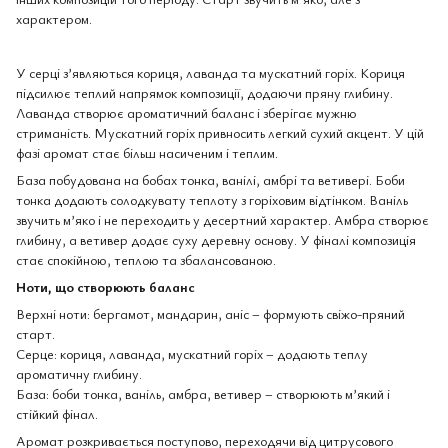
характером.
У серці з’являються кориця, лаванда та мускатний горіх. Кориця
підсилює теплий напрямок композиції, додаючи пряну глибину.
Лаванда створює ароматичний баланс і зберігає мужню
стриманість. Мускатний горіх привносить легкий сухий акцент. У цій
фазі аромат стає більш насиченим і теплим.
База побудована на бобах тонка, ванілі, амбрі та ветивері. Боби
тонка додають солодкувату теплоту з горіховим відтінком. Ваніль
звучить м’яко і не переходить у десертний характер. Амбра створює
глибину, а ветивер додає суху деревну основу. У фіналі композиція
стає спокійною, теплою та збалансованою.
Ноти, що створюють баланс
Верхні ноти: бергамот, мандарин, аніс – формують свіжо-пряний
старт.
Серце: кориця, лаванда, мускатний горіх – додають теплу
ароматичну глибину.
База: боби тонка, ваніль, амбра, ветивер – створюють м’який і
стійкий фінал.
Аромат розкривається поступово, переходячи від цитрусового