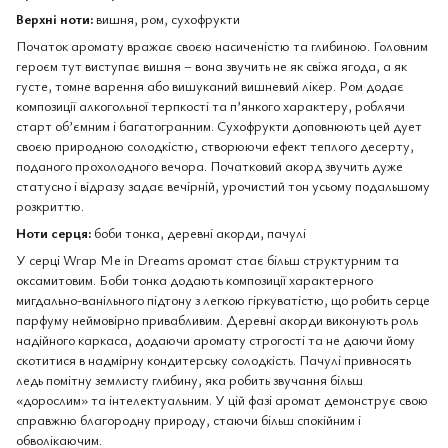
Верхні ноти:
вишня, ром, сухофрукти
Початок аромату вражає своєю насиченістю та глибиною. Головним
героєм тут виступає вишня – вона звучить не як свіжа ягода, а як
густе, томне варення або вишуканий вишневий лікер. Ром додає
композиції алкогольної терпкості та п’янкого характеру, роблячи
старт об’ємним і багатогранним. Сухофрукти доповнюють цей дует
своєю природною солодкістю, створюючи ефект теплого десерту,
поданого прохолодного вечора. Початковий акорд звучить дуже
статусно і відразу задає вечірній, урочистий тон усьому подальшому
розкриттю.
Ноти серця:
боби тонка, деревні акорди, пачулі
У серці Wrap Me in Dreams аромат стає більш структурним та
оксамитовим. Боби тонка додають композиції характерного
мигдально-ванільного підтону з легкою гіркуватістю, що робить серце
парфуму неймовірно привабливим. Деревні акорди виконують роль
надійного каркаса, додаючи аромату строгості та не даючи йому
скотитися в надмірну кондитерську солодкість. Пачулі привносять
ледь помітну землисту глибину, яка робить звучання більш
«дорослим» та інтелектуальним. У цій фазі аромат демонструє свою
справжню благородну природу, стаючи більш спокійним і
обволікаючим.