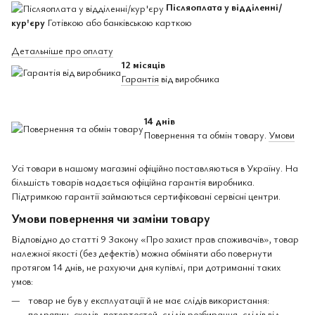
Післяоплата у відділенні/
кур'єру
Готівкою або банківською карткою
Детальніше про оплату
12 місяців
Гарантія
від виробника
14 днів
Повернення та обмін товару.
Умови
Усі товари в нашому магазині офіційно поставляються в Україну. На
більшість товарів надається офіційна гарантія виробника.
Підтримкою гарантії займаються сертифіковані сервісні центри.
Умови повернення чи заміни товару
Відповідно до статті 9 Закону «Про захист прав споживачів», товар
належної якості (без дефектів) можна обміняти або повернути
протягом 14 днів, не рахуючи дня купівлі, при дотриманні таких
умов:
товар не був у експлуатації й не має слідів використання:
подряпин, сколів, потертостей, слідів розбирання, слідів від