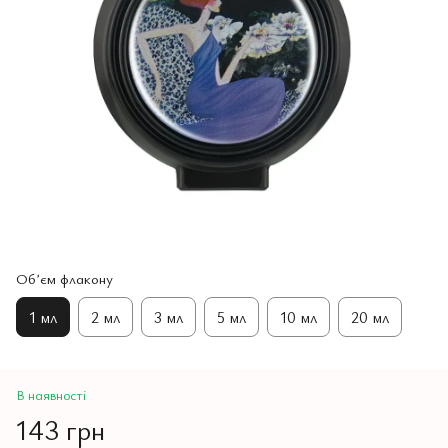
Обʼєм флакону
1 мл
2 мл
3 мл
5 мл
10 мл
20 мл
В наявності
143 грн