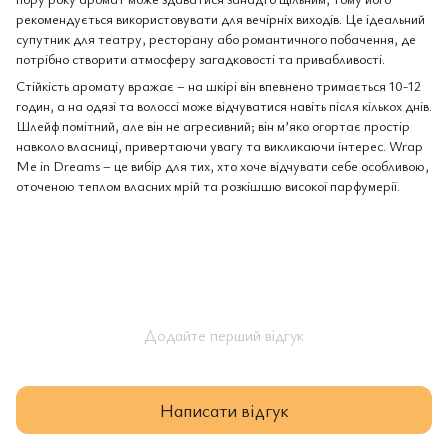
рекомендується використовувати для вечірніх виходів. Це ідеальний
супутник для театру, ресторану або романтичного побачення, де
потрібно створити атмосферу загадковості та привабливості.
Стійкість аромату вражає – на шкірі він впевнено тримається 10-12
годин, а на одязі та волоссі може відчуватися навіть після кількох днів.
Шлейф помітний, але він не агресивний; він м’яко огортає простір
навколо власниці, привертаючи увагу та викликаючи інтерес. Wrap
Me in Dreams – це вибір для тих, хто хоче відчувати себе особливою,
оточеною теплом власних мрій та розкішшю високої парфумерії.
Додайте перший відгук
Написати відгук