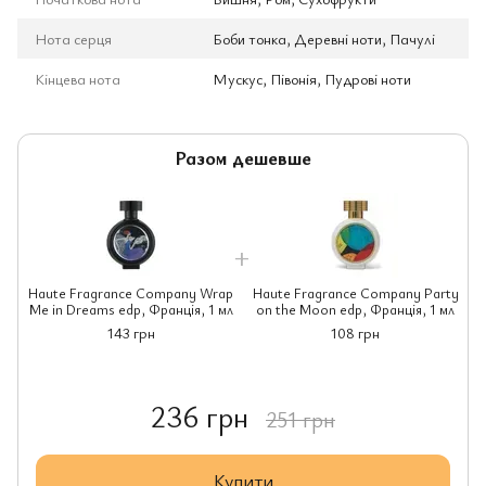
Нота серця
Боби тонка, Деревні ноти, Пачулі
Кінцева нота
Мускус, Півонія, Пудрові ноти
Разом дешевше
Haute Fragrance Company Wrap
Haute Fragrance Company Party
H
Me in Dreams edp, Франція, 1 мл
on the Moon edp, Франція, 1 мл
M
143 грн
108 грн
236 грн
251 грн
Купити