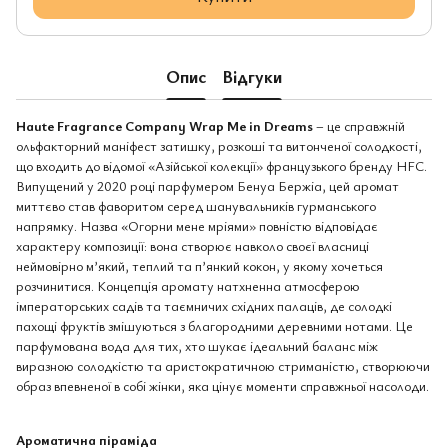
Опис
Відгуки
Haute Fragrance Company Wrap Me in Dreams
– це справжній
ольфакторний маніфест затишку, розкоші та витонченої солодкості,
що входить до відомої «Азійської колекції» французького бренду HFC.
Випущений у 2020 році парфумером Бенуа Бержіа, цей аромат
миттєво став фаворитом серед шанувальників гурманського
напрямку. Назва «Огорни мене мріями» повністю відповідає
характеру композиції: вона створює навколо своєї власниці
неймовірно м’який, теплий та п’янкий кокон, у якому хочеться
розчинитися. Концепція аромату натхненна атмосферою
імператорських садів та таємничих східних палаців, де солодкі
пахощі фруктів змішуються з благородними деревними нотами. Це
парфумована вода для тих, хто шукає ідеальний баланс між
виразною солодкістю та аристократичною стриманістю, створюючи
образ впевненої в собі жінки, яка цінує моменти справжньої насолоди.
Ароматична піраміда