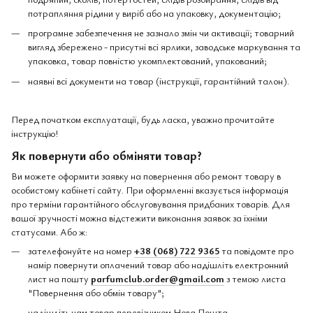
потрапляння рідини у виріб або на упаковку, документацію;
програмне забезпечення не зазнало змін чи активації; товарний
вигляд збережено - присутні всі ярлики, заводське маркування та
упаковка, товар повністю укомплектований, упакований;
наявні всі документи на товар (інструкції, гарантійний талон).
Перед початком експлуатації, будь ласка, уважно прочитайте
інструкцію!
Як повернути або обміняти товар?
Ви можете оформити заявку на повернення або ремонт товару в
особистому кабінеті сайту. При оформленні вказується інформація
про терміни гарантійного обслуговування придбаних товарів. Для
вашої зручності можна відстежити виконання заявок за їхніми
статусами. Або ж:
зателефонуйте на номер
+38 (068) 722 9365
та повідомте про
намір повернути оплачений товар або надішліть електронний
лист на пошту
parfumclub.order@gmail.com
з темою листа
"Повернення або обмін товару";
надішліть нам товар перевізником Нова Пошта.