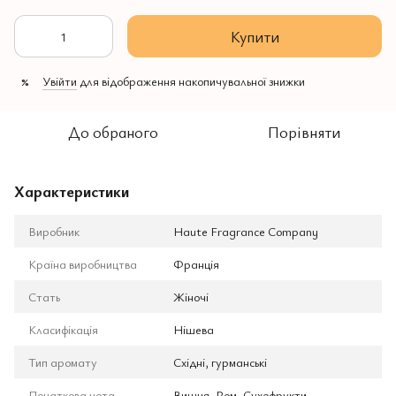
Купити
Увійти
для відображення накопичувальної знижки
%
До обраного
Порівняти
Характеристики
Виробник
Haute Fragrance Company
Країна виробництва
Франція
Стать
Жіночі
Класифікація
Нішева
Тип аромату
Східні, гурманські
Початкова нота
Вишня, Ром, Сухофрукти