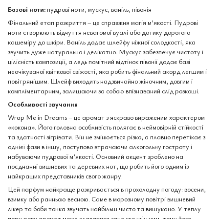
Базові ноти:
пудрові ноти, мускус, ваніль, півонія
Фінальний етап розкриття – це справжня магія м’якості. Пудрові
ноти створюють відчуття невагомої вуалі або дотику дорогого
кашеміру до шкіри. Ваніль додає шлейфу ніжної солодкості, яка
звучить дуже натурально і делікатно. Мускус забезпечує чистоту і
цілісність композиції, а ледь помітний відтінок півонії додає базі
неочікуваної квіткової свіжості, яка робить фінальний акорд легшим і
повітрянішим. Шлейф виходить надзвичайно жіночним, довгим і
компліментарним, залишаючи за собою впізнаваний слід розкоші.
Особливості звучання
Wrap Me in Dreams – це аромат з яскраво вираженим характером
«кокона». Його головна особливість полягає в неймовірній стійкості
та здатності зігрівати. Він не змінюється різко, а плавно перетікає з
однієї фази в іншу, поступово втрачаючи алкогольну гостроту і
набуваючи пудрової м’якості. Основний акцент зроблено на
поєднанні вишневих та деревних нот, що робить його одним із
найкращих представників свого жанру.
Цей парфум найкраще розкривається в прохолодну погоду: восени,
взимку або ранньою весною. Саме в морозному повітрі вишневий
лікер та боби тонка звучать найбільш чисто та вишукано. У теплу
пору року аромат може здаватися занадто щільним, тому його