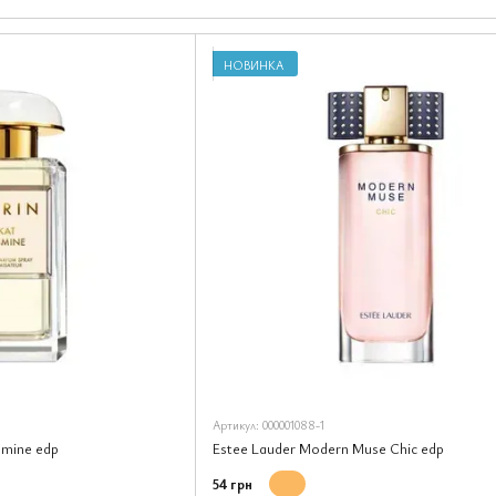
створював її дядько-хімік. Її допитливість, підпр
їй закласти фундамент бренду, що став легендою сві
НОВИНКА
Артикул: 000001088-1
asmine edp
Estee Lauder Modern Muse Chic edp
54 грн