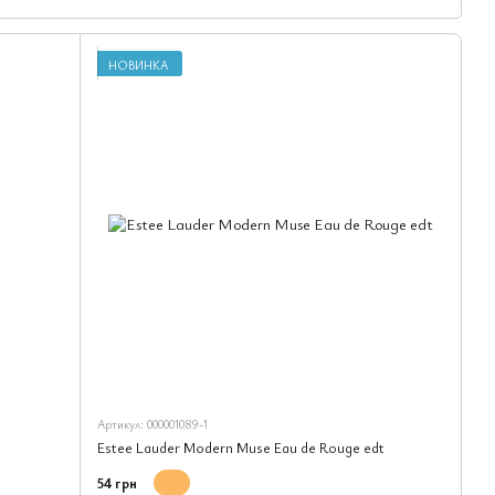
иємницький дух і вміння розуміти бажання жінок допомогли
тової краси.
НОВИНКА
Артикул: 000001089-1
Estee Lauder Modern Muse Eau de Rouge edt
54 грн