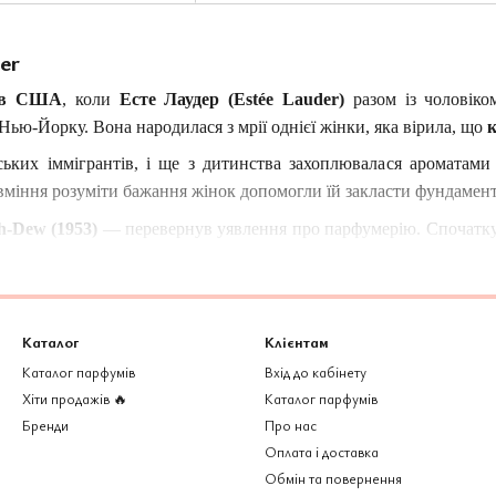
er
і в США
, коли
Есте Лаудер (Estée Lauder)
разом із чоловік
ью-Йорку. Вона народилася з мрії однієї жінки, яка вірила, що
к
ьких іммігрантів, і ще з дитинства захоплювалася ароматами й
міння розуміти бажання жінок допомогли їй закласти фундамент 
h-Dew (1953)
— перевернув уявлення про парфумерію. Спочатку ц
м, що жінки почали використовувати його як парфуми. Сам
 одну з найуспішніших парфумерних ліній XX століття.
Каталог
Клієнтам
ше бренд, а
філософія впевненості, витонченості та вічної кра
Каталог парфумів
Вхід до кабінету
 якщо знайде свій власний стиль і аромат.
Хіти продажів 🔥
Каталог парфумів
дмірної гучності чи експериментальної ексцентричності — він
Бренди
Про нас
я для того, щоб підкреслити унікальність людини, а не затьмарити
Оплата і доставка
Обмін та повернення
— це
емоційна історія
, що розкривається поступово: від ніжності