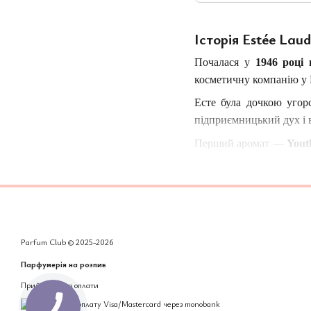
Історія Estée Laud
Почалася у
1946 роц
косметичну компанію у Н
Есте була дочкою угорс
підприємницький дух і в
Перший аромат —
Yout
настільки привабливи
парфумерії
, створивши
Філософія бренду
Estée Lauder — це не ли
може виглядати чарівно,
Parfum Club © 2025-2026
Парфумерія на розпив
Бренд завжди уникає на
Estée Lauder створюютьс
Приймаємо до оплати
Кожен парфум бренду 