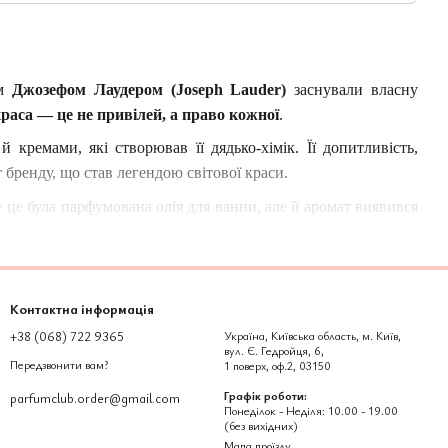
ом
Джозефом Лаудером (Joseph Lauder)
заснували власну
раса — це не привілей, а право кожної
.
 кремами, які створював її дядько-хімік. Її допитливість,
бренду, що став легендою світової краси.
е була парфумована олія для ванни, але її аромат виявився
е з цього моменту
Estée Lauder увійшла у світ високої
Контактна інформація
си
. Його концепція базується на переконанні, що кожна жінка
+38 (068) 722 9365
Україна, Київська область, м. Київ,
вул. Є. Гедройця, 6,
Передзвонити вам?
1 поверх, оф.2, 03150
 втілює
баланс, жіночність і природну гармонію
. Аромати
Графік роботи:
parfumclub.order@gmail.com
 її.
Понеділок - Неділя: 10.00 - 19.00
(без вихідних)
 до пристрасті, від енергії ранку до загадковості ночі. Вони
Мапа проїзду