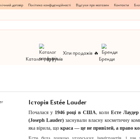
лічний договір
Політика конфіденційності
Відгуки про магазин
Контакти
Бло
Хіти продажів 🔥
Каталог парфумів
Бренди
Історія Estée Lauder
Почалася у
1946 році в США
, коли
Есте Лаудер 
(Joseph Lauder)
заснували власну косметичну комп
яка вірила, що
краса — це не привілей, а право к
Есте була дочкою угорських іммігрантів, і ще