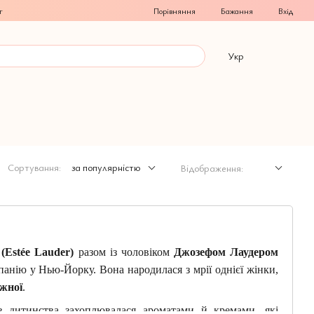
Порівняння
г
Бажання
Вхід
Укр
Сортування:
за популярністю
Відображення:
(Estée Lauder)
разом із чоловіком
Джозефом Лаудером
анію у Нью-Йорку. Вона народилася з мрії однієї жінки,
ожної
.
 з дитинства захоплювалася ароматами й кремами, які